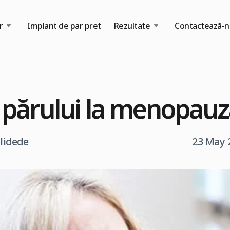
r
Implant de par pret
Rezultate
Contactează-n
 părului la menopauz
tlidede
23 May 