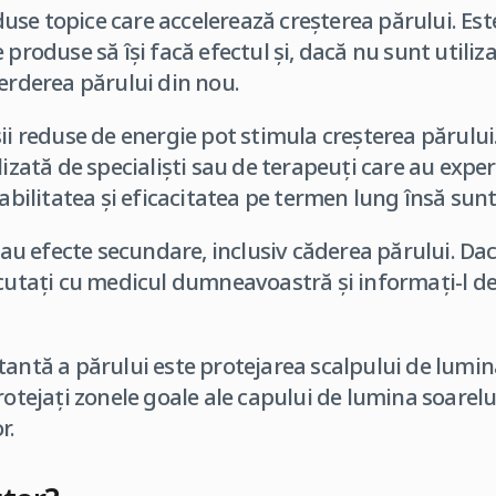
se topice care accelerează creşterea părului. Est
 produse să îşi facă efectul şi, dacă nu sunt utiliz
ierderea părului din nou.
ii reduse de energie pot stimula creşterea părului
lizată de specialişti sau de terapeuţi care au exper
iabilitatea şi eficacitatea pe termen lung însă su
 efecte secundare, inclusiv căderea părului. Dac
iscutaţi cu medicul dumneavoastră şi informaţi-l 
tantă a părului este protejarea scalpului de lumina
rotejaţi zonele goale ale capului de lumina soarelui
r.