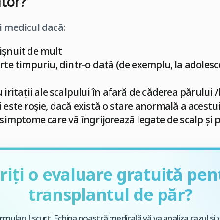
utor?
i medicul dacă:
işnuit de mult
arte timpuriu, dintr-o dată (de exemplu, la adolesc
iritaţii ale scalpului în afară de căderea părului /l
 este roşie, dacă există o stare anormală a acestu
 simptome care vă îngrijorează legate de scalp şi 
riți o evaluare gratuită pen
transplantul de păr?
mularul scurt. Echipa noastră medicală vă va analiza cazul și 