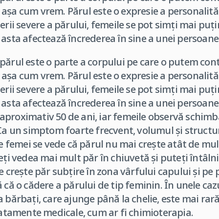
aşa cum vrem. Părul este o expresie a personalităţi
erii severe a părului, femeile se pot simţi mai puţ
 asta afectează încrederea în sine a unei persoane
părul este o parte a corpului pe care o putem contr
aşa cum vrem. Părul este o expresie a personalităţi
erii severe a părului, femeile se pot simţi mai puţ
 asta afectează încrederea în sine a unei persoane
proximativ 50 de ani, iar femeile observă schimbăr
 Ca un simptom foarte frecvent, volumul şi structu
le femei se vede că părul nu mai creşte atât de mul
eţi vedea mai mult păr în chiuvetă şi puteţi întâlni
e creşte păr subţire în zona vârfului capului şi pe p
 că o cădere a părului de tip feminin. În unele caz
 bărbaţi, care ajunge până la chelie, este mai rară 
tratamente medicale, cum ar fi chimioterapia.