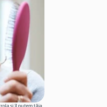
ola şi îl putem tăia