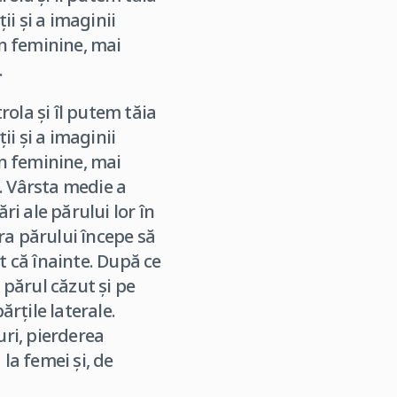
i şi a imaginii
in feminine, mai
.
ola şi îl putem tăia
i şi a imaginii
in feminine, mai
. Vârsta medie a
i ale părului lor în
ra părului începe să
t că înainte. După ce
 părul căzut şi pe
ărţile laterale.
uri, pierderea
la femei şi, de