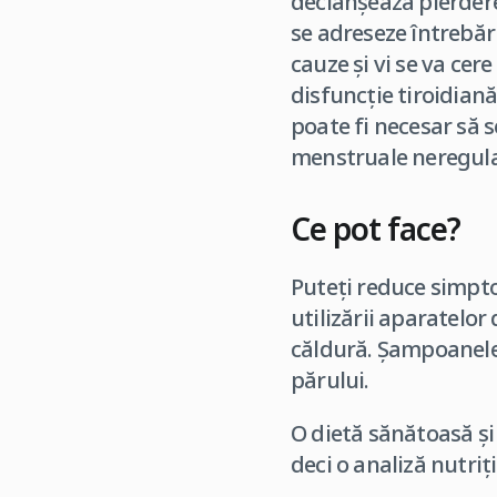
declanşează pierderea
se adreseze întrebă
cauze şi vi se va cere
disfuncţie tiroidiană
poate fi necesar să 
menstruale neregulat
Ce pot face?
Puteţi reduce simpto
utilizării aparatelor
căldură. Şampoanele 
părului.
O dietă sănătoasă şi
deci o analiză nutriţi