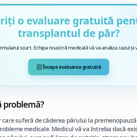
riți o evaluare gratuită pen
transplantul de păr?
mularul scurt. Echipa noastră medicală vă va analiza cazul și 
Începe evaluarea gratuită
tă problemă?
r care suferă de căderea părului la premenopauză
bleme medicale. Medicul vă va întreba dacă exist