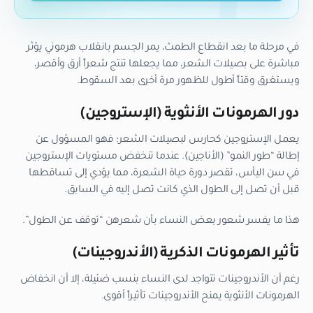
في مرحلة ما بعد انقطاع الطمث، يمر الجسم بانقلاب هرموني يؤثر
مباشرة على بصيلات الشعر، مما يجعلها تنتج شعراً أرق وأقصر،
ويستغرق وقتاً أطول للظهور مرة أخرى بعد السقوط.
دور الهرمونات الأنثوية (الإستروجين)
يعمل الإستروجين كحارس لبصيلات الشعر؛ فهو المسؤول عن
إطالة “طور النمو” (الأناجين). عندما تنخفض مستويات الإستروجين
في سن اليأس، تقصر دورة حياة الشعرة، مما يؤدي إلى تساقطها
قبل أن تصل إلى الطول الذي كانت تصل إليه في السابق.
هذا ما يفسر شعور بعض النساء بأن شعرهن “توقف عن الطول”.
تأثير الهرمونات الذكرية (الأندروجينات)
رغم أن الأندروجينات تتواجد لدى النساء بنسب ضئيلة، إلا أن انخفاض
الهرمونات الأنثوية يمنح الأندروجينات تأثيراً أقوى.