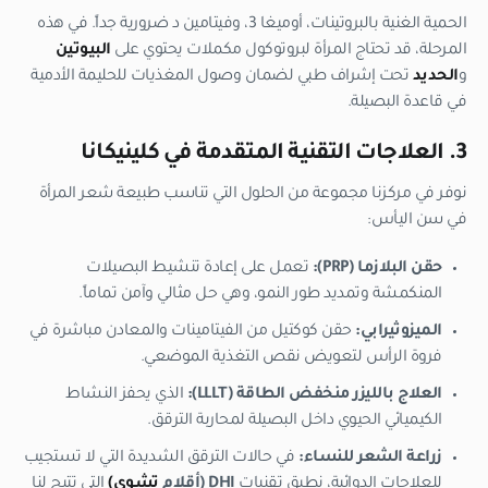
الحمية الغنية بالبروتينات، أوميغا 3، وفيتامين د ضرورية جداً. في هذه
المرحلة، قد تحتاج المرأة لبروتوكول مكملات يحتوي على
البيوتين
و
الحديد
تحت إشراف طبي لضمان وصول المغذيات للحليمة الأدمية
في قاعدة البصيلة.
3. العلاجات التقنية المتقدمة في كلينيكانا
نوفر في مركزنا مجموعة من الحلول التي تناسب طبيعة شعر المرأة
في سن اليأس:
حقن البلازما (PRP):
تعمل على إعادة تنشيط البصيلات
المنكمشة وتمديد طور النمو، وهي حل مثالي وآمن تماماً.
الميزوثيرابي:
حقن كوكتيل من الفيتامينات والمعادن مباشرة في
فروة الرأس لتعويض نقص التغذية الموضعي.
العلاج بالليزر منخفض الطاقة (LLLT):
الذي يحفز النشاط
الكيميائي الحيوي داخل البصيلة لمحاربة الترقق.
زراعة الشعر للنساء:
في حالات الترقق الشديدة التي لا تستجيب
للعلاجات الدوائية، نطبق تقنيات
DHI (أقلام
تشوي)
التي تتيح لنا