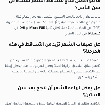
ما هو أفضل علاج لتساقط الشعر للنساء في
سن اليأس؟
لا يوجد علاج واحد يناسب الجميع. الأفضل هو دمج نظام غذائي
متوازن مع علاجات موضعية (مثل المينوكسيديل) وجلسات تحفيزية
(PRP). في الحالات المتقدمة، تظل تقنية
Micro FUE
أو
DHI
في
كلينيكانا
هي الحل النهائي.
هل صبغات الشعر تزيد من التساقط في هذه
المرحلة؟
الصبغات لا تسبب تساقط الشعر من الجذور، ولكنها قد تزيد من
تكسر ساق الشعرة الرقيقة أصلاً بفعل الهرمونات، مما يعطي إيحاءً
بقلة الكثافة. ننصح باستخدام صبغات خالية من الأمونيا وترطيب
الشعر باستمرار.
هل يمكن لزراعة الشعر أن تنجح بعد سن
الستين؟
بالتأكيد، طالما أن الحالة الصحية العامة جيدة والمنطقة المانحة (خلف