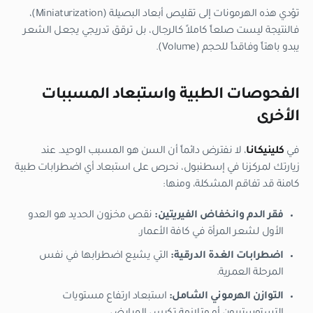
تؤدي هذه الهرمونات إلى تقليص أبعاد البصيلة (Miniaturization)،
فالنتيجة ليست صلعاً كاملاً كالرجال، بل ترقق تدريجي يجعل الشعر
يبدو باهتاً وفاقداً للحجم (Volume).
الفحوصات الطبية واستبعاد المسببات
الأخرى
في
كلينيكانا
، لا نفترض دائماً أن السن هو المسبب الوحيد. عند
زيارتك لمركزنا في إسطنبول، نحرص على استبعاد أي اضطرابات طبية
كامنة قد تفاقم المشكلة، ومنها:
فقر الدم وانخفاض الفيريتين:
نقص مخزون الحديد هو العدو
الأول لشعر المرأة في كافة الأعمار.
اضطرابات الغدة الدرقية:
التي يشيع اضطرابها في نفس
المرحلة العمرية.
التوازن الهرموني الشامل:
استبعاد ارتفاع مستويات