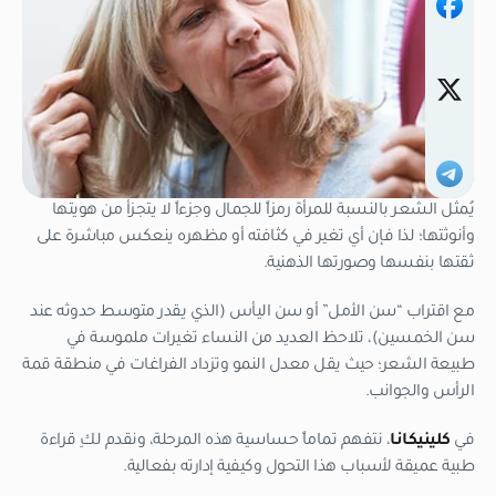
يُمثل الشعر بالنسبة للمرأة رمزاً للجمال وجزءاً لا يتجزأ من هويتها
وأنوثتها؛ لذا فإن أي تغير في كثافته أو مظهره ينعكس مباشرة على
ثقتها بنفسها وصورتها الذهنية.
مع اقتراب “سن الأمل” أو سن اليأس (الذي يقدر متوسط حدوثه عند
سن الخمسين)، تلاحظ العديد من النساء تغيرات ملموسة في
طبيعة الشعر؛ حيث يقل معدل النمو وتزداد الفراغات في منطقة قمة
الرأس والجوانب.
في
كلينيكانا
، نتفهم تماماً حساسية هذه المرحلة، ونقدم لكِ قراءة
طبية عميقة لأسباب هذا التحول وكيفية إدارته بفعالية.