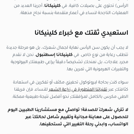
الرأس) تحتوي على بصيلات كافية. في
كلينيكانا
، أجرينا العديد من
العمليات الناجحة لنساء في أعمار متقدمة بنسبة نجاح مذهلة.
استعيدي ثقتك مع خبراء كلينيكانا
لا يجب أن يكون سن اليأس نهاية لجمال شعرك، بل هو مرحلة جديدة
تتطلب رعاية من نوع خاص. في
كلينيكانا إسطنبول
، نحن لا نقدم
مجرد علاجات، بل نمنحكِ تشخيصاً دقيقاً يراعي طبيعتكِ البيولوجية
والتغيرات الهرمونية التي تمرين بها.
سواء كنتِ بحاجة لبروتوكول تحفيزي مكثف أو تفكرين في استعادة
كثافتكِ عبر
تقنياتنا المتطورة في زراعة الشعر
للنساء، فإن فريقنا
الطبي مكرس بالكامل لمرافقتكِ نحو أفضل نتيجة طبيعية ممكنة.
لا تتركي شعركِ للصدفة؛ تواصلِي مع مستشارينا الطبيين اليوم
للحصول على معاينة مجانية وتقييم شامل لحالتكِ عبر
الواتساب، وابدئي رحلة التغيير التي تستحقينها.