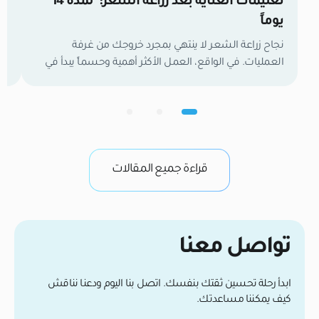
تعليمات العناية بعد زراعة الشعر: لمدة 14
زر
يوماً
مل
نجاح زراعة الشعر لا ينتهي بمجرد خروجك من غرفة
العمليات. في الواقع، العمل الأكثر أهمية وحسماً يبدأ في
تع
اللحظة التي تغادر فيها العيادة. الأسبوعان الأولان هما
وا
الفترة الفاصلة التي تحدد نتائجك النهائية. خلال هذا الوقت،
لح
تكون بصيلات الشعر الجديدة كائنات حية وهشة تعمل
ال
بجد لتأسيس إمدادات الدم وتثبيت نفسها في فروة رأسك.
في
من واقع خبرتنا […]
وب
قراءة جميع المقالات
تواصل معنا
ابدأ رحلة تحسين ثقتك بنفسك. اتصل بنا اليوم ودعنا نناقش
كيف يمكننا مساعدتك.