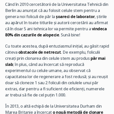
Când în 2010 cercetătorii de la Universitatea Tehnică din
Berlin au anunțat că au folosit celule stem pentru a
genera noi foliculi de păr la
șoareci de laborator
, știrile
au apărut în toate titlurile și autorii cercetării au afirmat
că în doar 5 ani tehnica lor va permite pentru a
vindeca
80% din cazurile de alopecie
. Sună bine!
Cu toate acestea, după entuziasmul inițial, au găsit rapid
câteva
obstacole de netrecut
. De exemplu, foliculii
creați prin clonarea din celule stem au produs
păr mai
slab
; în plus, când au încercat să reproducă
experimentul cu celule umane, au observat că
capacitatea lor de regenerare a fost redusă; și au reușit
doar să cloneze 1 sau 2 foliculi din celulele unui păr
extras, dar pentru a fi suficient de eficienți, numerele
ar trebui să fie de cel puțin 1.000.
În 2013, o altă echipă de la Universitatea Durham din
Marea Britanie a încercat
o nouă metodă de clonare