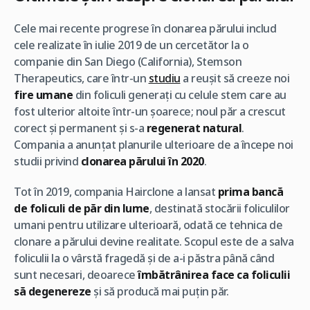
Cele mai recente progrese în clonarea părului includ
cele realizate în iulie 2019 de un cercetător la o
companie din San Diego (California), Stemson
Therapeutics, care într-un
studiu
a reușit să creeze noi
fire umane
din foliculi generați cu celule stem care au
fost ulterior altoite într-un șoarece; noul păr a crescut
corect și permanent și s-a
regenerat natural
.
Compania a anunțat planurile ulterioare de a începe noi
studii privind
clonarea părului în 2020
.
Tot în 2019, compania Hairclone a lansat
prima bancă
de foliculi de păr din lume
, destinată stocării foliculilor
umani pentru utilizare ulterioară, odată ce tehnica de
clonare a părului devine realitate. Scopul este de a salva
foliculii la o vârstă fragedă și de a-i păstra până când
sunt necesari, deoarece
îmbătrânirea face ca foliculii
să degenereze
și să producă mai puțin păr.