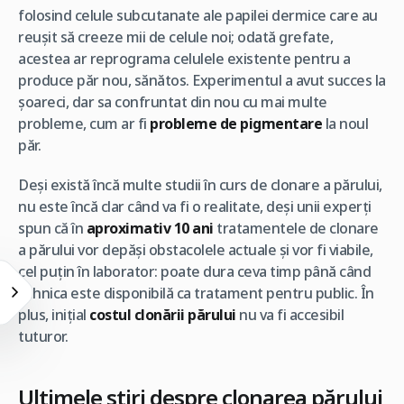
folosind celule subcutanate ale papilei dermice care au
reușit să creeze mii de celule noi; odată grefate,
acestea ar reprograma celulele existente pentru a
produce păr nou, sănătos. Experimentul a avut succes la
șoareci, dar sa confruntat din nou cu mai multe
probleme, cum ar fi
probleme de pigmentare
la noul
păr.
Deși există încă multe studii în curs de clonare a părului,
nu este încă clar când va fi o realitate, deși unii experți
spun că în
aproximativ 10 ani
tratamentele de clonare
a părului vor depăși obstacolele actuale și vor fi viabile,
cel puțin în laborator: poate dura ceva timp până când
tehnica este disponibilă ca tratament pentru public. În
plus, inițial
costul clonării părului
nu va fi accesibil
tuturor.
Ultimele știri despre clonarea părului