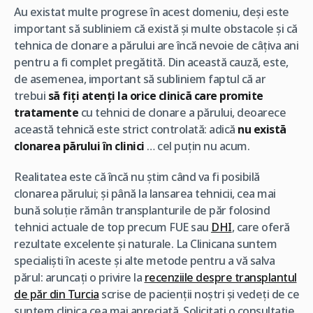
Au existat multe progrese în acest domeniu, deși este
important să subliniem că există și multe obstacole și că
tehnica de clonare a părului are încă nevoie de câțiva ani
pentru a fi complet pregătită. Din această cauză, este,
de asemenea, important să subliniem faptul că ar
trebui
să fiți atenți la orice clinică care promite
tratamente
cu tehnici de clonare a părului, deoarece
această tehnică este strict controlată: adică
nu există
clonarea părului în clinici
… cel puțin nu acum.
Realitatea este că încă nu știm când va fi posibilă
clonarea părului; și până la lansarea tehnicii, cea mai
bună soluție rămân transplanturile de păr folosind
tehnici actuale de top precum FUE sau
DHI
, care oferă
rezultate excelente și naturale. La Clinicana suntem
specialiști în aceste și alte metode pentru a vă salva
părul: aruncați o privire la
recenziile despre transplantul
de păr din Turcia
scrise de pacienții noștri și vedeți de ce
suntem clinica cea mai apreciată. Solicitați o consultatie