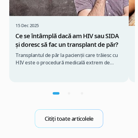
15 Dec 2025
Ce se întâmplă dacă am HIV sau SIDA
0
și doresc să fac un transplant de păr?
M
p
Transplantul de păr la pacienții care trăiesc cu
HIV este o procedură medicală extrem de
M
delicată, ce trebuie realizată exclusiv de o
f
echipă medicală specializată și în condiții strict
n
controlate. În caz contrar, există riscul
p
transmiterii virusului în timpul intervenției
v
chirurgicale. De aceea, dacă te gândești să faci
d
un transplant de păr prin tehnica FUE […]
s
n
Citiți toate articolele
M