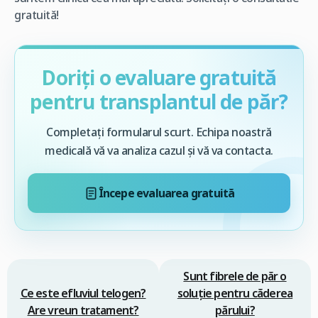
gratuită!
Doriți o evaluare gratuită
pentru transplantul de păr?
Completați formularul scurt. Echipa noastră
medicală vă va analiza cazul și vă va contacta.
Începe evaluarea gratuită
Sunt fibrele de păr o
Ce este efluviul telogen?
soluție pentru căderea
Are vreun tratament?
părului?