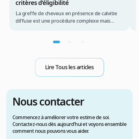
critères d’éligibilité
c
La greffe de cheveux en présence de calvitie
L
diffuse est une procédure complexe mais
e
souvent réalisable, offrant une solution
t
significative pour de nombreux patients.
d
Résumé rapide La greffe de cheveux pour
c
calvitie diffuse est possible sous conditions la
c
qualité de la zone donneuse est primordiale
d
une évaluation médicale approfondie est
g
Lire Tous les articles
indispensable les techniques FUE ou […]
R
Nous contacter
Commencez à améliorer votre estime de soi.
Contactez-nous dès aujourd'hui et voyons ensemble
comment nous pouvons vous aider.