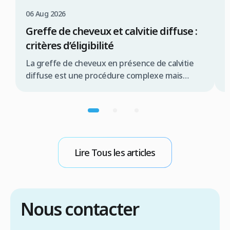
06 Aug 2026
0
Greffe de cheveux et calvitie diffuse :
C
critères d’éligibilité
c
La greffe de cheveux en présence de calvitie
L
diffuse est une procédure complexe mais
e
souvent réalisable, offrant une solution
t
significative pour de nombreux patients.
d
Résumé rapide La greffe de cheveux pour
c
calvitie diffuse est possible sous conditions la
c
qualité de la zone donneuse est primordiale
d
une évaluation médicale approfondie est
g
Lire Tous les articles
indispensable les techniques FUE ou […]
R
Nous contacter