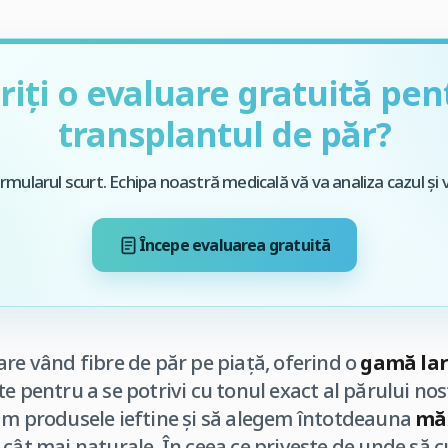
riți o evaluare gratuită pen
transplantul de păr?
mularul scurt. Echipa noastră medicală vă va analiza cazul și 
Începe evaluarea gratuită
are vând fibre de păr pe piață, oferind o
gamă lar
te pentru a se potrivi cu tonul exact al părului 
ăm produsele ieftine și să alegem întotdeauna
măr
 cât mai naturale. În ceea ce privește de unde să 