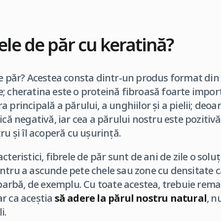
ele de păr cu keratină?
de păr? Acestea consta dintr-un produs format di
e; cheratina este o proteină fibroasă foarte impo
 principală a părului, a unghiilor și a pielii; deoa
ică negativă, iar cea a părului nostru este pozitivă
ru și îl acoperă cu ușurință.
cteristici, fibrele de păr sunt de ani de zile o solu
ntru a ascunde pete chele sau zone cu densitate c
 barbă, de exemplu. Cu toate acestea, trebuie rema
r ca aceștia
să adere la părul nostru natural
, n
i.