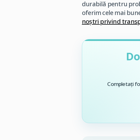
durabilă pentru prob
oferim cele mai bune
noștri privind transp
Do
Completați for