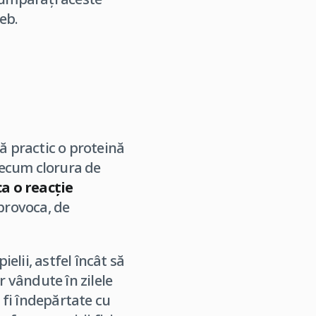
eb.
ză practic o proteină
precum clorura de
a o reacție
 provoca, de
elii, astfel încât să
r vândute în zilele
 fi îndepărtate cu