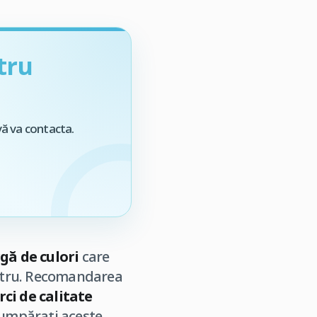
tru
vă va contacta.
gă de culori
care
nostru. Recomandarea
ci de calitate
cumpărați aceste