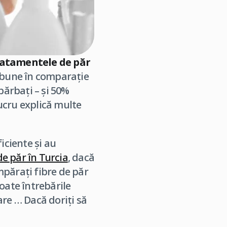
ratamentele de păr
iv bune în comparație
bărbați – și 50%
lucru explică multe
iciente și au
e păr în Turcia
, dacă
umpărați fibre de păr
oate întrebările
re … Dacă doriți să