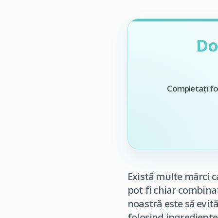
Do
Completați for
Există multe mărci c
pot fi chiar combina
noastră este să evit
folosind ingrediente