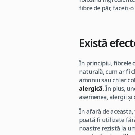
fibre de păr, faceți-
Există efec
În principiu, fibrele
naturală, cum ar fi c
amoniu sau chiar col
alergică
. În plus, u
asemenea, alergii și
În afară de aceasta, f
poată fi utilizate fă
noastre rezistă la um