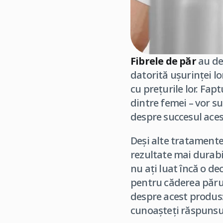
Fibrele de păr
au dev
datorită ușurinței lo
cu prețurile lor. Fap
dintre femei – vor su
despre succesul aces
Deși alte tratamen
rezultate mai durabil
nu ați luat încă o de
pentru căderea părul
despre acest produs: 
cunoașteți răspunsuri