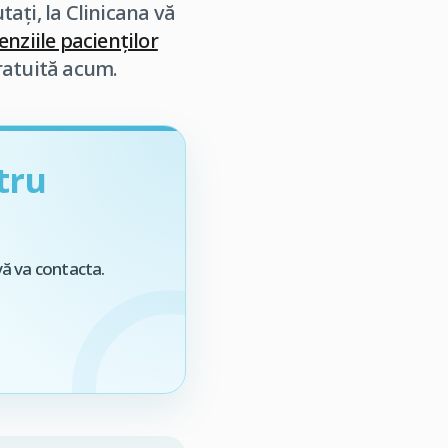
ați, la Clinicana vă
enziile pacienților
gratuită acum.
tru
vă va contacta.