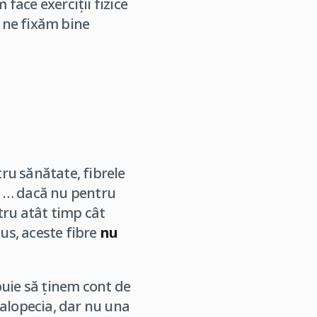
ace exerciții fizice
ă ne fixăm bine
tru sănătate, fibrele
 … dacă nu pentru
stru atât timp cât
us, aceste fibre
nu
buie să ținem cont de
 alopecia, dar nu una