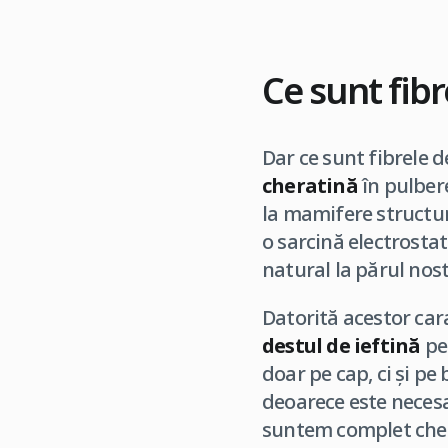
Ce sunt fibr
Dar ce sunt fibrele 
cheratină
în pulber
la mamifere structura
o sarcină electrostat
natural la părul nost
Datorită acestor cara
destul de ieftină
pe
doar pe cap, ci și pe
deoarece este necesa
suntem complet chel