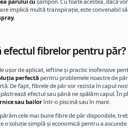
ea parului cu
șampon. Cu toate acestea, dacă vom f
care implică multă transpirație, este convenabil s
spray.
 efectul fibrelor pentru păr?
 ușor de aplicat, ieftine și practic inofensive pen
oluția perfectă
pentru problemele noastre de păr
rtă. De fapt, fibrele de păr vor rezista în capul no
i păstrează efectul sau până ne spălăm capul. În pl
ernice sau bailor
într-o piscină sau în mare.
părăm cele mai bune fibre de păr disponibile, tre
te o soluție simplă și economică pentru a ascunde