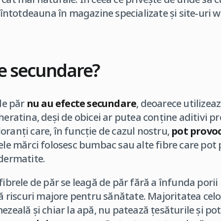
o întotdeauna în magazine specializate și site-uri w
te secundare?
 de păr
nu au efecte secundare
, deoarece utilizea
heratina, deși de obicei ar putea conține aditivi 
oranți care, în funcție de cazul nostru,
pot provoc
nele mărci folosesc bumbac sau alte fibre care pot
 dermatite.
ibrele de păr se leagă de păr fără a înfunda porii pi
ră riscuri majore pentru sănătate. Majoritatea celo
ezeală și chiar la apă, nu patează țesăturile și pot