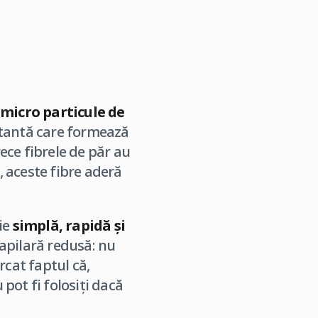
n
micro particule de
rtantă care formează
rece fibrele de păr au
, aceste fibre aderă
ție
simplă, rapidă și
apilară redusă: nu
rcat faptul că,
u pot fi folosiți dacă