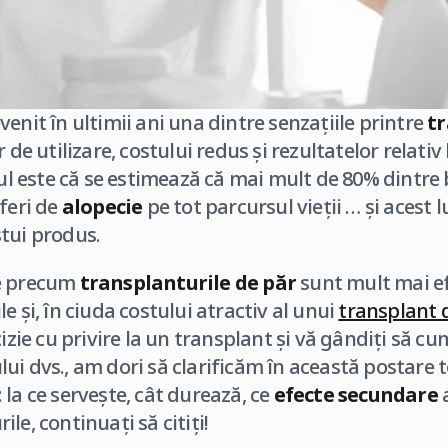
enit în ultimii ani una dintre senzațiile printre
t
r de utilizare, costului redus și rezultatelor relat
tul este că se estimează că mai mult de 80% dintre 
feri de
alopecie
pe tot parcursul vieții … și acest 
tui produs.
te precum
transplanturile de păr
sunt mult mai ef
e și, în ciuda costului atractiv al unui
transplant d
cizie cu privire la un transplant și vă gândiți să c
ui dvs., am dori să clarificăm în această postare t
la ce servește, cât durează, ce
efecte secundare
a
le, continuați să citiți!