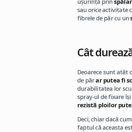
ușurință prin
spălar
sau orice activitate 
fibrele de păr cu un
Cât durează
Deoarece sunt atât de
de păr
ar putea fi s
durabilitatea lor scu
spray-ul de fixare îș
rezistă ploilor put
Deci, chiar dacă cum
faptul că aceasta es