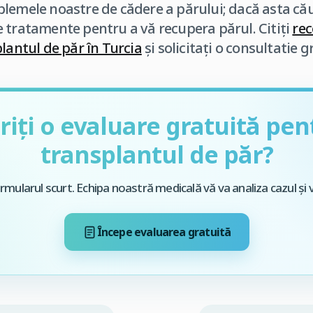
lemele noastre de cădere a părului; dacă asta căut
 tratamente pentru a vă recupera părul. Citiți
rec
lantul de păr în Turcia
și solicitați o consultatie 
riți o evaluare gratuită pen
transplantul de păr?
mularul scurt. Echipa noastră medicală vă va analiza cazul și 
Începe evaluarea gratuită