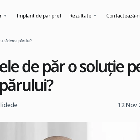
r
Implant de par pret
Rezultate
Contactează-n
tru căderea părului?
ele de păr o soluție 
părului?
tlidede
12 Nov 