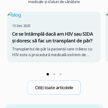
medicale și sfaturi de sănătate
15 Dec 2025
Ce se întâmplă dacă am HIV sau SIDA
și doresc să fac un transplant de păr?
Transplantul de păr la pacienții care trăiesc cu
HIV este o procedură medicală extrem de
delicată, ce trebuie realizată exclusiv de o
echipă medicală specializată și în condiții strict
controlate. În caz contrar, există riscul
transmiterii virusului în timpul intervenției
chirurgicale. De aceea, dacă te gândești să faci
Citiți toate articolele
un transplant de păr prin tehnica FUE […]