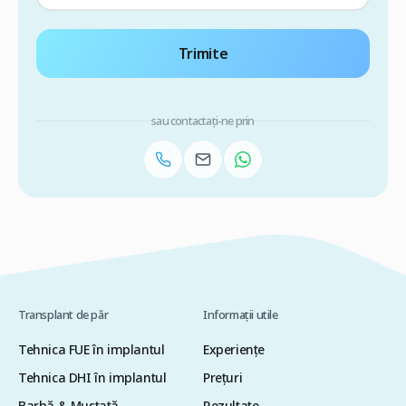
Trimite
sau contactați-ne prin
Transplant de păr
Informații utile
Tehnica FUE în implantul
Experiențe
Tehnica DHI în implantul
Preţuri
Barbă & Mustață
Rezultate