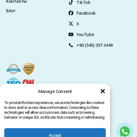
Контакты
TikTok
Блог
Facebook
X
YouTube
+90 (545) 357 3449
Manage Consent
To provide the best experiences, we use technologies like cookies
to store and/or access device information. Consenting to these
technologies will allow us to process data such as browsing
behavior or unique IDs on this site. Not consenting or withdrawing
consent, may adversely affect certain features and functions.
Политика конфиденциальности
Условия обслуживания
Accept