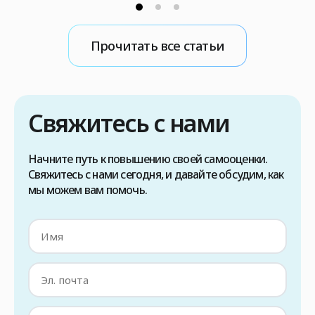
специализированной медицинской командой
и в строго контролируемых условиях. В
противном случае существует риск передачи
Прочитать все статьи
вируса во время операции. Поэтому, если вы
рассматриваете возможность пересадки
волос методом FUE в Турции, в первую
очередь необходимо проконсультироваться
Свяжитесь с нами
с вашим лечащим врачом, чтобы […]
Начните путь к повышению своей самооценки.
Свяжитесь с нами сегодня, и давайте обсудим, как
мы можем вам помочь.