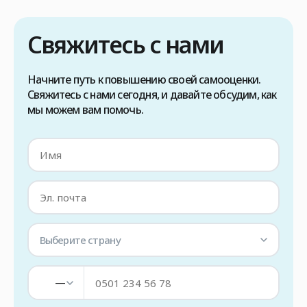
волос методом FUE в Турции, в первую
очередь необходимо проконсультироваться
Свяжитесь с нами
с вашим лечащим врачом, чтобы […]
Начните путь к повышению своей самооценки.
Свяжитесь с нами сегодня, и давайте обсудим, как
мы можем вам помочь.
Выберите страну
—