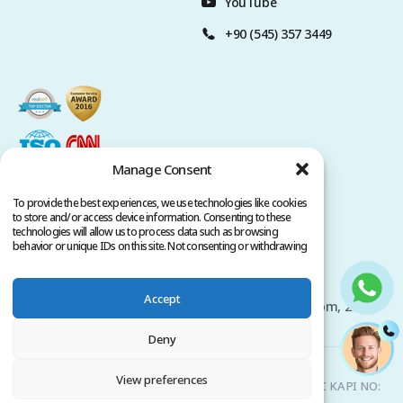
YouTube
+90 (545) 357 3449
Manage Consent
To provide the best experiences, we use technologies like cookies
to store and/or access device information. Consenting to these
technologies will allow us to process data such as browsing
behavior or unique IDs on this site. Not consenting or withdrawing
consent, may adversely affect certain features and functions.
Политика конфиденциальности
Условия обслуживания
Accept
Авторские права принадлежат www.clinicana.com, 2026.
Все права защищены.
Deny
Clinicana Пересадка Волос и Эстетическая Хирургия |
View preferences
HACIAHMET MAH. KURTULUS DERESI CAD. NO: 15 -21 IC KAPI NO:
94 BEYOGLU/ ISTANBUL |
+90 549 3006069