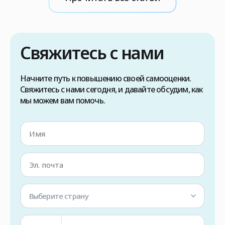
вируса во время операции. Поэтому, если вы
рассматриваете возможность пересадки
волос методом FUE в Турции, в первую
очередь необходимо проконсультироваться
Свяжитесь с нами
с вашим лечащим врачом, чтобы […]
Начните путь к повышению своей самооценки.
Свяжитесь с нами сегодня, и давайте обсудим, как
мы можем вам помочь.
Выберите страну