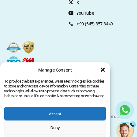
X
YouTube
+90 (545) 357 3449
Manage Consent
To provide the best experiences, we use technologies like cookies
to store and/or access device information. Consenting to these
technologies will allow us to process data such as browsing
behavior or unique IDs on this site. Not consenting or withdrawing
consent, may adversely affect certain features and functions.
Политика конфиденциальности
Условия обслуживания
Accept
Авторские права принадлежат www.clinicana.com, 2026.
Все права защищены.
Deny