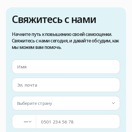
волос методом FUE в Турции, в первую
очередь необходимо проконсультироваться
Свяжитесь с нами
с вашим лечащим врачом, чтобы […]
Начните путь к повышению своей самооценки.
Свяжитесь с нами сегодня, и давайте обсудим, как
мы можем вам помочь.
Выберите страну
—