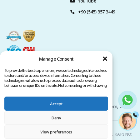
YouTube
+90 (545) 357 3449
Manage Consent
To provide the best experiences, we use technologies like cookies
to store and/or access device information. Consenting to these
technologies will allow us to process data such as browsing
behavior or unique IDs on this site. Not consenting or withdrawing
consent, may adversely affect certain features and functions.
Политика конфиденциальности
Условия обслуживания
Accept
Авторские права принадлежат www.clinicana.com, 2026.
Все права защищены.
Deny
Clinicana Пересадка Волос и Эстетическая Хирургия |
View preferences
HACIAHMET MAH. KURTULUS DERESI CAD. NO: 15 -21 IC KAPI NO:
94 BEYOGLU/ ISTANBUL |
+90 549 3006069