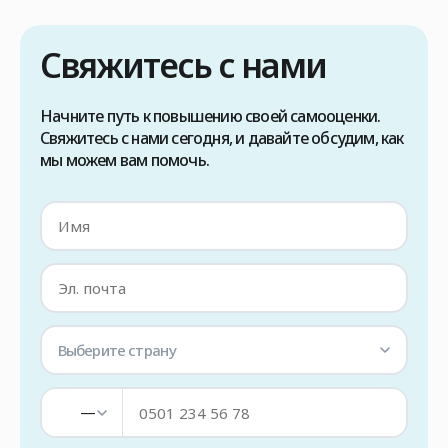
волос методом FUE в Турции, в первую
очередь необходимо проконсультироваться
Свяжитесь с нами
с вашим лечащим врачом, чтобы […]
Начните путь к повышению своей самооценки.
Свяжитесь с нами сегодня, и давайте обсудим, как
мы можем вам помочь.
Выберите страну
—