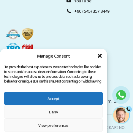
YouTube
+90 (545) 357 3449
Manage Consent
To provide the best experiences, we use technologies like cookies
to store and/or access device information. Consenting to these
technologies will allow us to process data such as browsing
behavior or unique IDs on this site. Not consenting or withdrawing
consent, may adversely affect certain features and functions.
Политика конфиденциальности
Условия обслуживания
Accept
Авторские права принадлежат www.clinicana.com, 2026.
Все права защищены.
Deny
Clinicana Пересадка Волос и Эстетическая Хирургия |
View preferences
HACIAHMET MAH. KURTULUS DERESI CAD. NO: 15 -21 IC KAPI NO:
94 BEYOGLU/ ISTANBUL |
+90 549 3006069