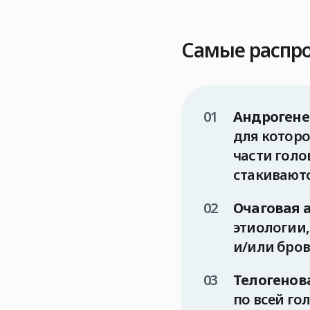
Самые распро
Андрогене
для котор
части голо
стакиваютс
Очаговая 
этиологии,
и/или бров
Телогенов
по всей го