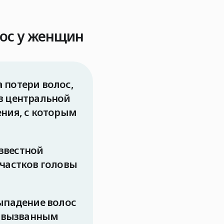
ос у женщин
 потери волос,
в центральной
ния, с которым
звестной
участков головы
ыпадение волос
, вызванным