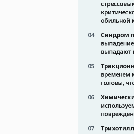
стрессовым
критическо
обильной 
Синдром п
выпадение 
выпадают 
Тракционн
временем 
головы, чт
Химически
используем
повреждени
Трихотилл