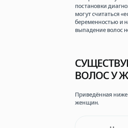
постановки диагно
могут считаться «
беременностью и н
выпадение волос н
СУЩЕСТВУ
ВОЛОС У 
Приведённая ниже 
женщин.
1.1