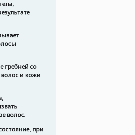
тела,
результате
зывает
олосы
е гребней со
 волос и кожи
,
ызвать
е волос.
состояние, при