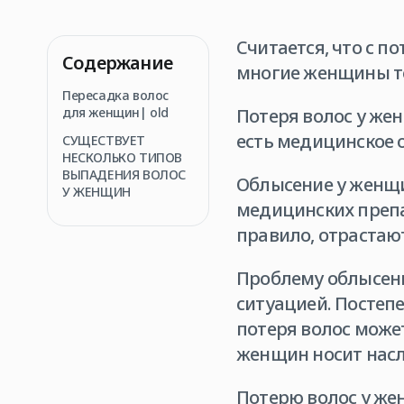
Считается, что с п
Содержание
многие женщины то
Пересадка волос
для женщин| old
Потеря волос у же
есть медицинское 
СУЩЕСТВУЕТ
НЕСКОЛЬКО ТИПОВ
ВЫПАДЕНИЯ ВОЛОС
Облысение у женщи
У ЖЕНЩИН
медицинских препа
правило, отрастают
Проблему облысени
ситуацией. Постеп
потеря волос може
женщин носит насл
Потерю волос у же