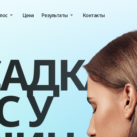
лос
Цена
Результаты
Контакты
САДКА
С У