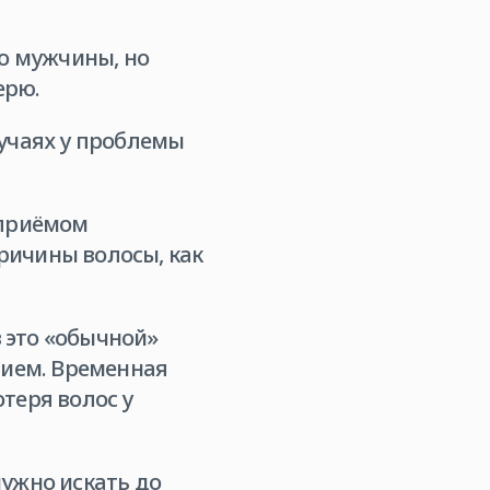
ко мужчины, но
ерю.
лучаях у проблемы
 приёмом
ричины волосы, как
 это «обычной»
нием. Временная
теря волос у
нужно искать до