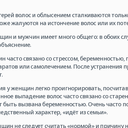
отерей волос и облысением сталкиваются толь
же жалуются на истончение волос или их пот
нщин и мужчин имеет много общего: в обоих с
объяснение.
н часто связано со стрессом, беременностью,
ратов или самолечением. После устранения п
.
я у женщин легко проигнорировать, посчитав
енное выпадение волос часто связано со старе
т быть вызвана беременностью. Очень часто по
едственный характер, «идёт из семьи».
нщин не следует считать «нормой» и причину 