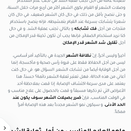
نصيحة عامة من أجل تجنب ثعلبة الشد هي تجنب عدم استخدام
وصلات الشعر أو القيام بكوي الشعر أكثر من أربع مرات خلال السنة،
و حتى ننصح بأقل من ذلك في حال كان الشعر ضعيف. في حال كان
شعرنا يتشابك بسرعة عند القيام بتمشيطه، فإنه ينصح باستخدام
منتجات من أجل
فك تشابكه
و بالتالي تجنب عملية الشد. و في حال
كنا نريد استخدام الضفائر، فإنها يجب أن تكون ثخينة قدر الإمكان من
أجل
تقليل شد الشعر قدر الإمكان
.
أخيراً وليس آخراً، إنّ
نظافة الشعر
الجيدة هي بالتأكيد أمر أساسي،
ليس من أجل الحفاظ فقط على فروة رأس صحية و مأكسجة، إنما
من أجل الوقاية أيضاً من تشابك الشعر. السؤال هو: في حال كنت
أعاني من هذه الحالة، فهل تعتبر ثعلبة الشعر دائمة؟ حسناً، هذا
يعتمد على مدى سرعة اكتشاف الإصابة. إذا قمت بملاحظة أحد
الأعراض التي تم ذكرها مسبقاً و قمت بالحصول على علاج مناسب و
في الوقت المناسب، فإنّ
ضرر بصيلات الشعر سوف يكون عند
الحد الأدنى
، و سيكون نمو الشعر مجدداً بعد هذه الإصابة أمراً
ممكناً.