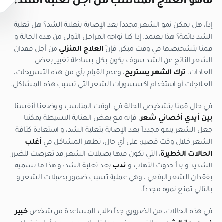
ماهو العلاج المناسب من أجل ثعلبة الشد؟
إذاً، هل يمكن نمو الشعر مجدداً بعد الإصابة بثعلبة الشد؟ هل ثعلبة
الشد دائمة؟ هذا يعتمد. إذا كنا نواجه المراحل الأولى من هذه الحالة و
قمنا بتشخيصها في وقت مبكر، فإنّ
العلاج المنزلي
من أجل فقدان
الشعر الناتج عن الشد سوف يكون بكل بساطة تغيير بعض
العادات،
ترك الشعر يستريح
، وعدم القيام بأي من هذه التسريحات،
العلاجات أو استخدام اكسسورات الشعر التي تسبب هذه المشاكل.
في حال قمنا بتشخيص الحالة في الوقت المناسب و وضعنا أنفسنا
بين أيدي أخصائي شعر
، فإنه مع بعض العناية البسيطة يمكننا
جعل الشعر ينمو مجدداً بعد الإصابة بثعلبة الشد، و استعادة كثافة
الشعر خلال وقت قصير: على أي حال، تظهر المشاكل في
أغلب
الحالات الخطيرة
، التي تكون فيها بصيلات الشعر قد تعرضت للضرر
الشديد و بدأ حدوث التهاب و
ندب
بعد ثعلبة الشد: و هذا ما نسميه
بفقدان الشعر البقعي
، وهي عملية تسبب ضمور بصيلات الشعر و
بالتالي تمنع نموه مجدداً.
في هذه الحالات، من الضروري جداً طلب المساعدة من شخص
خبير