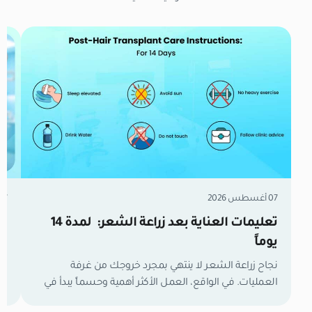
07 أغسطس 2026
07 أغسطس 6
تعليمات العناية بعد زراعة الشعر: لمدة 14
زر
يوماً
مل
نجاح زراعة الشعر لا ينتهي بمجرد خروجك من غرفة
العمليات. في الواقع، العمل الأكثر أهمية وحسماً يبدأ في
تع
اللحظة التي تغادر فيها العيادة. الأسبوعان الأولان هما
وا