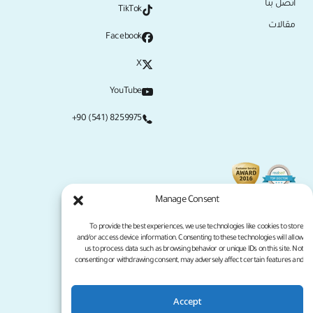
اتصل بنا
TikTok
مقالات
Facebook
X
YouTube
+90 (541) 8259975
Manage Consent
To provide the best experiences, we use technologies like cookies to store
and/or access device information. Consenting to these technologies will allow
us to process data such as browsing behavior or unique IDs on this site. Not
consenting or withdrawing consent, may adversely affect certain features and
functions.
Accept
سياسة الخصوصية
شروط الخدمة