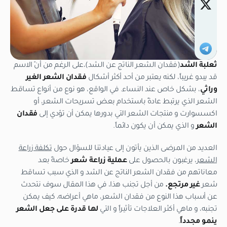
ثعلبة الشد
(فقدان الشعر الناتج عن الشد)،على الرغم من أنّ الاسم
قد يبدو غريباً، لكنه يعتبر من أحد أكثر أشكال
فقدان الشعر
الغير
وراثي
، بشكل خاص عند النساء. في الواقع، هو نوع من أنواع تساقط
الشعر الذي يرتبط عادةً باستخدام بعض تسريحات الشعر، أو
اكسسوارت و منتجات الشعر التي بدورها يمكن أن تؤدي إلى
فقدان
الشعر
و الذي يمكن أن يكون دائماً.
العديد من المرضى الذين يأتون إلى عيادتنا للسؤال حول
تكلفة زراعة
الشعر
، يرغبون بالحصول على
عملية زراعة شعر
خاصةً بعد
معاناتهم من فقدان الشعر الناتج عن الشد و الذي سبب تساقط
شعر
غير مرتجع.
من أجل تجنب هذا، في هذا المقال سوف نتحدث
عن أسباب هذا النوع من فقدان الشعر، ماهي أعراضه، كيف يمكن
تجنبه، و ماهي أكثر العلاجات تأثيراً و التي
لها قدرة على جعل الشعر
ينمو مجدداً
.