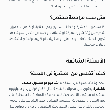
قلّل السكريات العالية والوجبات فائقة التصنيع إذا لاحظت أنها
تزيد الالتهاب أو تهيّج البشرة لديك.
متى يجب مراجعة مختص؟
إذا استمرت القشرة والحكة لأسابيع رغم العناية، أو ظهرت احمرار
شديد/حروق/قشور سميكة أو تساقط واضح في شعر اللحية، فقد
تكون الحالة التهاب جلد دهني أو فطريات أو أكزيما وتحتاج تشخيصًا
وعلاجًا موجّهًا.
الأسئلة الشائعة
كيف أتخلص من القشرة في اللحية؟
الخطوة الأساسية هي استخدام
شامبو أو غسول مضاد
للقشرة
يحتوي على مكونات نشطة مثل الكيتوكونازول أو سيلينيوم
سلفيد أو بيريثيون الزنك، حيث تساعد هذه المواد في السيطرة على
نمو الخمائر والفطريات المسببة للقشرة. ضع الشامبو على اللحية
الجافة، ودلّكه برفق ليصل للجلد تحت الشعر، واتركه 3–5 دقائق قبل