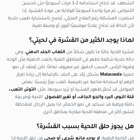
الشطف. قد تحتاج استخدامه 2–3 مرات أسبوعيًا حتى تتحسن
الأعراض، ثم مرة واحدة أسبوعيًا للوقاية من عودة القشرة. إذا
استمرت المشكلة رغم العلاج المنزلي، يُنصح باستشارة طبيب جلدية
لأن الحالة قد تحتاج علاجًا موضعيًا أقوى أو وصفة طبية.
لماذا يوجد الكثير من القشرة في لحيتي؟
قشرة اللحية غالبًا ما تكون شكلاً من
التهاب الجلد الدهني
، وهي
حالة جلدية شائعة تظهر في المناطق الغنية بالغدد الدهنية مثل الوجه
وفروة الرأس. السبب الدقيق غير معروف تمامًا، لكن يُعتقد أن نمو
خميرة
Malassezia
بشكل زائد على الجلد، بالإضافة إلى زيادة إفراز
الزهم أو استجابة مناعية غير طبيعية، تلعب دورًا رئيسيًا. بعض
العوامل قد تُحفّز ظهور القشرة أو تزيد سوءها، مثل:
التوتر، التعب،
قلة النوم، البرد والجو الجاف، أو تغير الفصول
. اللحية توفر بيئة
دافئة ورطبة قد تساعد في نمو الخمائر، لذا يميل الرجال لملاحظة
قشور أكثر في منطقة اللحية مقارنة بمناطق أخرى.
هل يجوز حلق اللحية بسبب القشرة؟
من الناحية الطبية،
لا يوجد مانع شرعي أو صحي
من حلق اللحية إذا