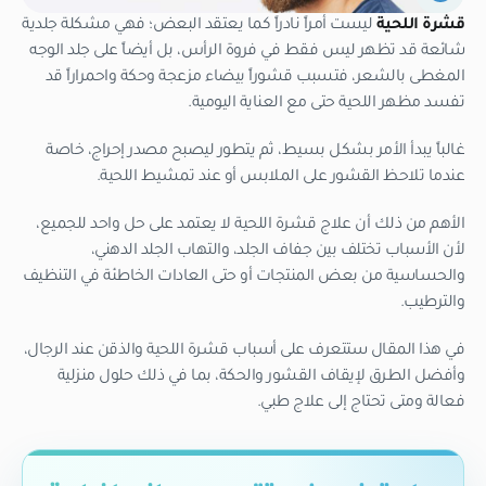
قشرة اللحية
ليست أمراً نادراً كما يعتقد البعض؛ فهي مشكلة جلدية
شائعة قد تظهر ليس فقط في فروة الرأس، بل أيضاً على جلد الوجه
المغطى بالشعر، فتسبب قشوراً بيضاء مزعجة وحكة واحمراراً قد
تفسد مظهر اللحية حتى مع العناية اليومية.
غالباً يبدأ الأمر بشكل بسيط، ثم يتطور ليصبح مصدر إحراج، خاصة
عندما تلاحظ القشور على الملابس أو عند تمشيط اللحية.
الأهم من ذلك أن علاج قشرة اللحية لا يعتمد على حل واحد للجميع،
لأن الأسباب تختلف بين جفاف الجلد، والتهاب الجلد الدهني،
والحساسية من بعض المنتجات أو حتى العادات الخاطئة في التنظيف
والترطيب.
في هذا المقال ستتعرف على أسباب قشرة اللحية والذقن عند الرجال،
وأفضل الطرق لإيقاف القشور والحكة، بما في ذلك حلول منزلية
فعالة ومتى تحتاج إلى علاج طبي.