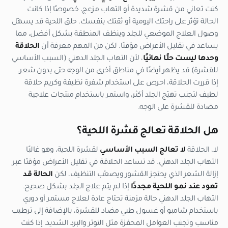
كنت تعاني من قشرة شديدة أو التهاب مزعج، خصوصًا إذا كانت
الحالة تؤثر على راحتك اليومية أو ثقتك بنفسك. حلق اللحية قد يسهّل
وصول العلاج الموضعي للجلد وينظف المنطقة بشكل أفضل، مما
يساعد في تقليل الأعراض مؤقتًا. لكن من المهم معرفة أن
الحلاقة
وحدها ليست حلًا نهائيًا
، لأن التهاب الجلد الدهني (السبب الأساسي
للقشرة) قد يظهر أيضًا في مناطق أخرى من الوجه حتى بدون شعر.
إذا قررت الحلاقة، احرص على استخدام شفرة نظيفة وكريم حلاقة
لطيف لتجنب تهيّج الجلد أكثر، واستمر باستخدام منتجات علاجية
مضادة للقشرة على الوجه.
هل الحلاقة تعالج قشرة اللحية؟
لا، الحلاقة
لا تعالج السبب الأساسي
لقشرة اللحية، وهو غالبًا
التهاب الجلد الدهني. قد تساعد الحلاقة في تقليل الأعراض مؤقتًا عبر
إزالة الشعر الذي يحتجز القشور ويصعّب التنظيف، لكن
الحالة قد
تعود عند نمو اللحية مجددًا
إذا لم يتم علاج الجلد بشكل صحيح.
التهاب الجلد الدهني حالة مزمنة تحتاج عادة لعلاج مستمر أو دوري
باستخدام شامبو أو غسول طبي مضاد للقشرة، بالإضافة إلى ترطيب
مناسب وتجنب العوامل المحفزة مثل التوتر والبرد الشديد. إذا كنت