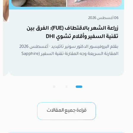
06 أغسطس 2026
زراعة الشعر بالاقتطاف (FUE): الفرق بين
04 أغسطس 
تقنية السفير وأقلام تشوي DHI
تر
بقلم البروفيسور الدكتور سونير تاتليديد · أغسطس 2026
تش
المقارنة السريعة وجه المقارنة تقنية السفير (Sapphire
FUE) تقنية أقلام تشوي (DHI) آلية الزراعة فتح قنوات
مسبقة بشفرة السفير ثم وضع البصيلات يدوياً. زراعة
وم
مباشرة بقلم تشوي (Choi Pen) بدون شقوق مسبقة.
مع
الكثافة القصوى عالية جداً (تصل إلى 50–60 بصيلة/سم²).
ال
متوسطة إلى عالية (40–50 بصيلة/سم²). عدد البصيلات
ال
[…]
ال
قراءة جميع المقالات