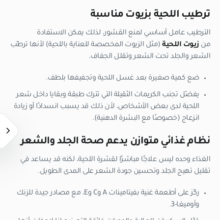
ترطيب اللحية بزيوت مناسبة
الترطيب عامل أساسي لمنع القشور، لذلك يمكن الاستفادة
من
زيوت اللحية
(مثل الزيوت المخصصة للعناية باللحية) لأنها ترطّب
الشعر والجلد تحت الشعر وتقلل الجفاف.
ضع كمية صغيرة بعد غسل اللحية وتجفيفها بلطف.
يفضّل تجنب الكريمات الثقيلة التي تترك طبقة وبقايا داخل شعر
اللحية لدى بعض الأشخاص، لأن ذلك قد يسبب انسدادًا أو زيادة
انزعاج (خصوصًا مع البشرة الدهنية).
نظام غذائي متوازن يدعم صحة الجلد والشعر
الغذاء وحده ليس علاجًا مباشرًا لقشرة اللحية، لكنه قد يساعد في
تقليل تهيج الجلد وتحسين جودة الشعر على المدى الطويل.
ركّز على أطعمة غنية بفيتامينات A وC وE، مع مصادر جيدة للزنك
وأوميغا-3.