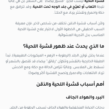
قشرة اللحية
ليست مجرد “قشور بيضاء” على الشعر، بل هي غالبًا
نتيجة
التهاب أو تهيّج في جلد الوجه تحت اللحية
، وقد تترافق مع
حكة واحمرار وتقشّر يزداد مع الحكّ.
ولأن أسباب قشرة الذقن تختلف من شخص لآخر، فإن معرفة
السبب الحقيقي هي الخطوة الأولى لاختيار علاج قشرة اللحية
المناسب بدل التجربة العشوائية.
ما الذي يحدث عند ظهور قشرة اللحية؟
عندما يختل توازن الجلد (الرطوبة + الزهم + الميكروبات الطبيعية)، تبدأ
الطبقة الخارجية بالتقشر وتتكوّن “رقائق” بيضاء قد تلتصق بالشعر أو
تسقط على الملابس. وغالبًا تتزامن الحالة مع حكة؛ ومع الخدش
تزداد الالتهابات والاحمرار وتصبح القشرة أكثر وضوحًا.
أهم أسباب قشرة اللحية والذقن
البرد والهواء الجاف
درجات الحرارة المنخفضة والهواء الجاف تسحب الرطوبة من الجلد،