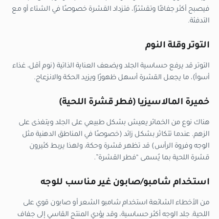
فيصبح أكثر جفافًا وتقشّرًا، فتزداد القشرة خصوصًا في الشتاء أو مع
التدفئة.
التوتر وقلة النوم
التوتر قد يرفع حساسية الجلد ويضعف العناية الذاتية (نوم أقل، غذاء
أسوأ)، ما يجعل القشرة أسهل ظهورًا ويزيد الحكة والانزعاج.
خميرة المالاسيزيا (فطر قشرة اللحية)
هناك نوع من الخمائر يعيش بشكل طبيعي على الجلد ويتغذى على
الزهم. عندما تتكاثر بشكل زائد (خصوصًا في المناطق الدهنية مثل
الوجه وفروة الرأس) قد تظهر قشرة وحكة، ولهذا يربط كثيرون
قشرة اللحية بما يُسمى “فطر القشرة”.
استخدام شامبو/صابون غير مناسب للوجه
من الأخطاء الشائعة استخدام شامبو الشعر أو صابون قوي على
اللحية. جلد الوجه أكثر حساسية، وقد يؤدي المنتج القاسي إلى جفاف