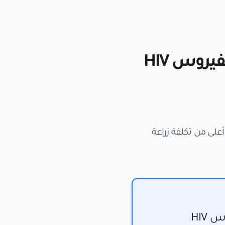
كم تبلغ تكلفة زراعة الشعر للمرضى المصابين بفيروس HIV
على من تكلفة زراعة
HIV