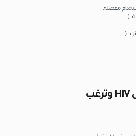
ستخدام مفصلة.
ة…).
ترنت).
كلينيكانا: خيارك الأفضل إذا كنت مصابًا بفيروس HIV وترغب