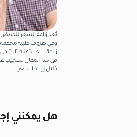
وفي ظروف طبية محكمة، لأن
زراعة شعر بتقنية FUE في تركيا، فمن المهم أولًا استشارة طبيبك للتأكد من أن الفيروس غير نشط.
خلال زراعة الشعر.
هل يمكنني إجرا