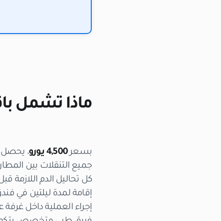
ماذا تشمل باقة علاج مرض
بسعر
4,500 يورو
، يحصل 
جميع التنقلات بين المط
كل تحاليل الدم اللازمة قبل
إقامة لمدة ليلتين في فندق 4 نجوم قريب من المستشفى (يشمل الإفطار والواي فاي والض
إجراء العملية داخل غرفة عمليات م