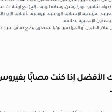
من طبيب خبير وممرضتين، مخصصين فقط لهذه الحالات.
ة (دواء، شامبو، فوم/لوشن، وسادة الرقبة… إلخ) مع إرشادات ا
لعربية، الفرنسية، الإسبانية، الروسية، الرومانية، الألمانية، الإيطالي
يتحدثون الإنجليزية بطلاقة.
 تذاكر الطيران أو الفيزا (فيزا تركيا تستغرق بضع دقائق عبر الإن