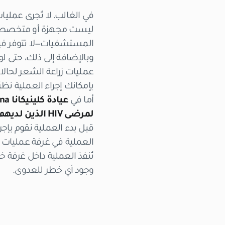
المستشفيات—لا تتوفر فيها 
وبالإضافة إلى ذلك، حتى ل
بإمكانك إجراء العملية ن
أما في
عيادة كلينيكانا Clinicana
لمرضى HIV الذين لديهم حمل فيروسي غير قابل للكشف (Undetectable Viral Load)
قبل بدء العملية نقوم بإج
العملية في غرفة عمليات
وجود أي خطر للعدوى.