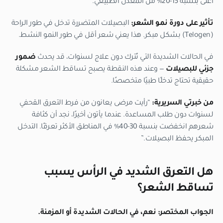
أعلى بنسبة 15-20% من المعدل الطبيعي.
تأثير على دورة نمو الشعر:
البصيلات المتضررة تدخل في طور الراحة
(Telogen) بشكل مبكر. هذا يعني شعر أقل في طور النمو النشط.
في الحالات الشديدة التي تُترك دون علاج لسنوات، قد يحدث
ضمور
جزئي للبصيلات
— وعند هذه النقطة يصبح تساقط الشعر مشكلة
حقيقية تحتاج تدخلًا طبيًا متخصصًا.
من خبرتي السريرية:
“رأيت مرضى يعانون من فرط التعرق القحفي
لسنوات دون طلب المساعدة. عندما يأتون أخيرًا، نجد أن كثافة
شعرهم انخفضت بنسبة 30-40% في المناطق الأكثر تعرقًا. التدخل
المبكر يحفظ البصيلات.”
هل التعرق الشديد في الرأس يسبب
تساقط الشعر؟
الجواب المختصر: نعم، في الحالات الشديدة أو المزمنة.