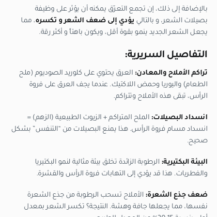
بالإضافة إلى ذلك، إن تجمع التعرّق يمكنه أن يؤثر على وظيفة
بصيلات الشعر، و بالتالي
يؤدي إلى ضعف الشعر و تكسره
، مما
يجعل الشعر الجديد ينمو بقوة أقل، ويكون باهتاً و أكثر رقة.
التفاصيل السريرية:
تراكم الأملاح والمعادن:
العرق يحتوي على كلوريد الصوديوم (ملح
الطعام) واليوريا وحمض اللاكتيك. عندما يجف العرق على فروة
الرأس، تبقى هذه الأملاح وتتراكم.
انسداد البصيلات:
الملح المتراكم + الزيوت الطبيعية (الزهم) =
انسداد مسام فروة الرأس. هذا يمنع البصيلات من “التنفس” بشكل
صحيح.
البيئة البكتيرية:
الرطوبة الزائدة تخلق بيئة مثالية لنمو البكتيريا
والفطريات. هذا قد يؤدي إلى التهابات فروة الرأس والقشرة.
ضعف جذع الشعرة:
الأملاح تسحب الرطوبة من جذع الشعرة
نفسها، مما يجعلها جافة وهشة. النتيجة؟ تكسر الشعر بمعدل