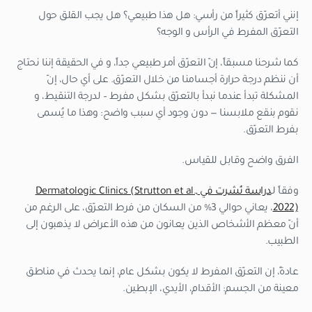
إنني أتعرّق كثيراً من رأسي: هل هذا طبيعي؟ هل يجب القلق حول
التعرّق المفرط في الرأس و الوجه؟
كما شرحنا مسبقاً، إنّ التعرّق أمر طبيعي جداً، و في الحقيقة إننا نحتاج
أن ننظم درجة حرارة أجسامنا من خلال التعرّق. على أي حال، إنّ
المشكلة تبدأ عندما نبدأ بالتعرّق بشكل مفرط – لدرجة التنقيط، و
نقوم بنقع ملابسنا — دون وجود أي سبب واضح: وهذا ما يُسمى
بفرط التعرّق.
الفرق واضح وقابل للقياس.
وفقاً لـ
دراسة نُشرت في Dermatologic Clinics (Strutton et al.,
2022)
، يعاني حوالي 3% من السكان من فرط التعرّق، على الرغم من
أنّ معظم الأشخاص الذين يعانون من هذه الأعراض لا يذهبون إلى
الطبيب.
عادةً، إن التعرّق المفرط لا يكون بشكل عام، إنما يحدث في مناطق
معينة من الجسم: الأقدام، الأيدي، الإبطين.