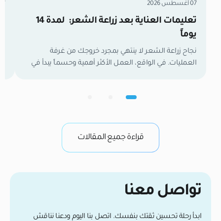
07 أغسطس 2026
07 أغسطس 6
تعليمات العناية بعد زراعة الشعر: لمدة 14
زر
يوماً
مل
نجاح زراعة الشعر لا ينتهي بمجرد خروجك من غرفة
العمليات. في الواقع، العمل الأكثر أهمية وحسماً يبدأ في
تع
اللحظة التي تغادر فيها العيادة. الأسبوعان الأولان هما
وا
الفترة الفاصلة التي تحدد نتائجك النهائية. خلال هذا الوقت،
لح
تكون بصيلات الشعر الجديدة كائنات حية وهشة تعمل
ال
بجد لتأسيس إمدادات الدم وتثبيت نفسها في فروة رأسك.
في
من واقع خبرتنا […]
وب
قراءة جميع المقالات
تواصل معنا
ابدأ رحلة تحسين ثقتك بنفسك. اتصل بنا اليوم ودعنا نناقش