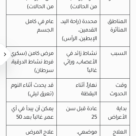
من الحالات)
من الحالات)
المناطق
محددة (راحة اليد،
عام في كامل
المتأثرة
القدمين،
الجسم
الإبطين، الرأس)
السبب
نشاط زائد في
مرض كامن (سكري،
الأعصاب، وراثي
فرط نشاط الدرقية،
غالباً
سرطان)
وقت
نهاراً، أثناء
قد يحدث أثناء النوم
الحدوث
اليقظة
(تعرق ليلي)
بداية
عادة قبل سن
يمكن أن يبدأ في أي
الأعراض
25
عمر، غالباً بعد 50
العلاج
موضعي،
علاج المرض