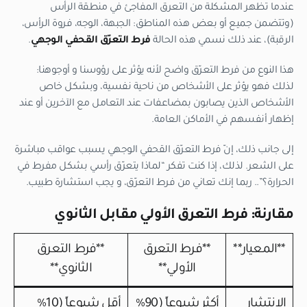
عندما تظهر المشكلة من التعرق المفاجئ في منطقة الرأس
(وتتضمن جميع أو بعض هذه المناطق: الجبهة، الوجه، فروة الرأس،
الرقبة)، عند ذلك نسمي هذه الحالة
فرط التعرّق القحفي الوجهي
.
هذا النوع من فرط التعرّق واضح لأنه يؤثر على رؤوسنا و أوجوهنا:
لذلك فهو يؤثر على الأشخاص من ناحية نفسية، وبشكل خاص
الأشخاص الذين يصابون بمضاعفات عند التعامل مع الآخرين أو عند
إظهار أنفسهم في الأماكن العامة.
إلى جانب ذلك، إنّ فرط التعرّق القحفي الوجهي يسبب عواقب مباشرة
على الشعر. لذلك، إذا كنت تفكر “لماذا يتعرّق رأسي بشكل مفرط في
الحرارة؟”.. ربما إنك تعاني من فرط التعرّق، و يجب استشارة طبيب.
مقارنة: فرط التعرق الأولي مقابل الثانوي
**المعيار**
**فرط التعرق
**فرط التعرق
الأولي**
الثانوي**
الانتشار
أكثر شيوعاً (90%
أقل شيوعاً (10%