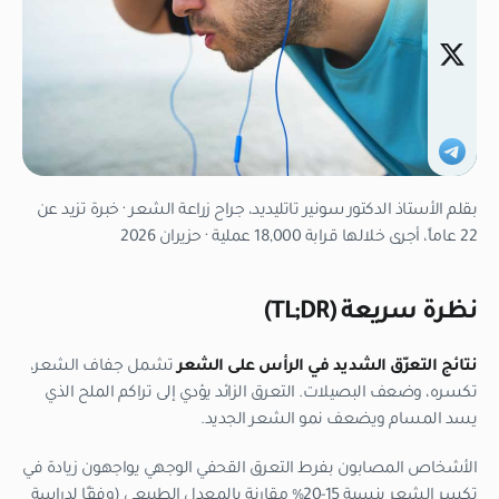
بقلم الأستاذ الدكتور سونير تاتليديد، جراح زراعة الشعر · خبرة تزيد عن
22 عاماً، أجرى خلالها قرابة 18,000 عملية · حزيران 2026
نظرة سريعة (TL;DR)
نتائج التعرّق الشديد في الرأس على الشعر
تشمل جفاف الشعر،
تكسره، وضعف البصيلات. التعرق الزائد يؤدي إلى تراكم الملح الذي
يسد المسام ويضعف نمو الشعر الجديد.
الأشخاص المصابون بفرط التعرق القحفي الوجهي يواجهون زيادة في
تكسر الشعر بنسبة 15-20% مقارنة بالمعدل الطبيعي (وفقًا لدراسة