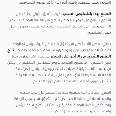
النتيجة: شعر ضعيف، باهت، أكثر رقة، وأكثر عرضة للتساقط.
العلاج يبدأ بتشخيص السبب.
فرط التعرق الأولي يختلف عن
الثانوي (الناتج عن مرض). الحلول تتراوح من العناية اليومية بالشعر
إلى البوتوكس في الحالات الشديدة. استشارة مختص ضرورية قبل
تطور المشكلة.
يعاني بعض الأشخاص من تعرّق شديد في فروة الرأس أو الوجه
(وأحيانًا الجبهة) حتى دون وجود حرارة مرتفعة أو مجهود واضح.
نتائج
التعرّق الشديد في الرأس على الشعر
قد تكون أكثر خطورة مما
يظن البعض — فالتعرق المفرط لا يؤثر فقط على المظهر، بل يمكن
أن يسبب تلفًا حقيقيًا لبصيلات الشعر وفروة الرأس. تُعرف هذه
الحالة باسم فرط التعرّق، وهي تعني زيادة نشاط الغدد العرقية
بشكل يفوق الحاجة الطبيعية لتنظيم حرارة الجسم.
التعرّق بحد ذاته آلية طبيعية تساعد الجسم على تبريد نفسه
والمساهمة في حماية الجلد، لكن فرط التعرّق قد يسبب انزعاجًا
وإحراجًا في الحياة اليومية، وقد يؤدي أيضًا إلى تهيّج فروة الرأس
وإفساد تسريحة الشعر بشكل متكرر.