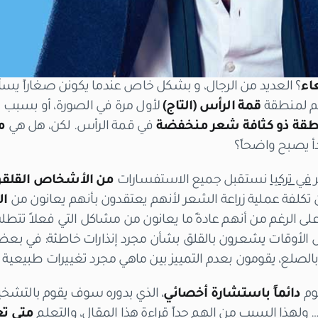
اء
؟ العديد من الرجال، و بشكل خاص عندما يكونن صغاراً يس
هم لمنطقة
قمة الرأس (التاج)
لأول مرة في الصورة، أو بسبب
قة ذو كثافة شعر منخفضة
في قمة الرأس. لكن، هل هي
م
أ يصبح واضحاً؟
 في تركيا
نستقبل جميع الاستفسارات
من الأشخاص القلق
 تكلفة عملية زراعة الشعر لأنهم يعتقدون بأنهم يعانون من
ال
ى الرغم من أنهم عادةً ما يعانون من مشاكل التي فعلاً تتط
عض الأوقات يشعرون بالقلق بشأن مجرد إنذارات خاطئة: في بع
الصلع، يقومون بعدم التمييز بين ماهي مجرد تغييرات طبيعية 
قوم
دائماً باستشارة أخصائي
، الذي بدوره سوف يقوم بالت
 ولهذا السبب من الهم جداً قراءة هذا المقال، والتعلم
متى تع