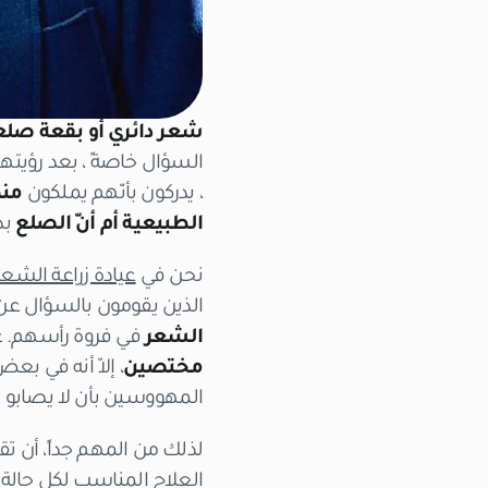
شعر دائري أو بقعة صلع
السؤال خاصةً ، بعد رؤيت
، يدركون بأنّهم يملكون
منط
الطبيعية أم أنّ الصلع
بد
نحن في
عيادة زراعة الشعر
الذين يقومون بالسؤال عن
الشعر
في فروة رأسهم. عل
مختصين
، إلاّ أنه في ب
المهووسين بأن لا يصابو ب
لذلك من المهم جداً، أن ت
العلاج المناسب لكل حالة…