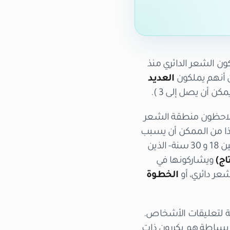
ون الشعر الدائري منذ
أنهم يملكون
العديد
ن أن يصل إلى 3 ).
و يلاحظون منطقة الشعر
هذا من الممكن أن يسبب
. الشباب – تتراوح أعمارهم بين 18 و 30 سنة- الذين
اج)
ويشاركونها في
شعر دائري، أو
الخطوة
ية لتعليقات الأشخاص.
ل بساطة هم يكررون ذات