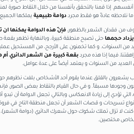
 أنفسهم. إذا قمنا بالتحقق بأنفسنا من خلال التقاط صورة لمنط
ما نلاحظه عادةً هو فقط مجرد
دوامة طبيعية
يملكها الجميع، 
الخوف من فقدان الشعر بالظهور،
فإنّ هذه الدوامة يمكنها ان 
زداد حجمها
حتى تصبح منطقة كبيرة، وبالنهاية تظهر بقعة صل
ديد من السنوات. و كما تخمنون على الأرجح، من المستحيل عمليا
هقتنا، فيما إذا هذه مجرد
بقعة كبيرة من الشعر الدائري أم 
لعديد من السنوات و يعتمد أيضاً على عدة عوامل.
ب يشعرون بالقلق عندما يقوم أحد الأشخاص بلفت نظرهم حول
كون وجودها مسبقاً. و في حال القيام بالتقاط بعض الصور، ف
التي تؤدي إلى زيادة الانعكاس وبالتالي تجعل الدوامة أن تبدو أك
اع تسريحات و قصات الشعر أن تجعل منطقة التاج في فروة ر
 كنت لا تزال تملك شكوك حول شعرك الدائري (دوامة الشعر)، ف
شخاص مختصين.