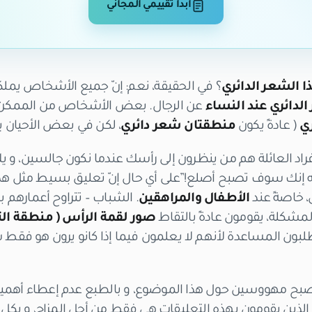
ابدأ تقييمي المجاني
 الشعر الدائري
؟ في الحقيقة، نعم: إنّ جميع الأشخاص يملك
الدائري عند النساء
عن الرجال. بعض الأشخاص من الممكن 
ري
( عادةً يكون
منطقتان شعر دائري
، لكن في بعض الأحيان يمك
و أفراد العائلة هم من ينظرون إلى رأسك عندما نكون جالسين، 
انتبه إنك سوف تصبح أصلع!”على أي حال إنّ تعليق بسيط مثل 
خاصةً عند
الأطفال والمراهقين
شكلة، يقومون عادةً بالتقاط
صور لقمة الرأس ( منطقة الت
طلبون المساعدة لأنهم لا يعلمون فيما إذا كانو يرون هو فقط 
 لا نصبح مهووسين حول هذا الموضوع، و بالطبع عدم إعطاء أهم
اص الذين يقومون بهذه التعليقات هي فقط من أجل المزاح، و بك