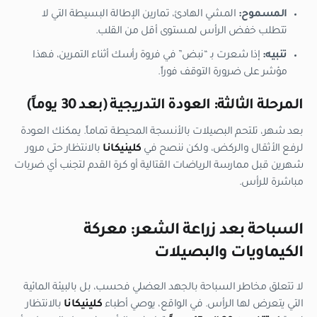
المسموح:
المشي الهادئ، تمارين الإطالة البسيطة التي لا
تتطلب خفض الرأس لمستوى أقل من القلب.
تنبيه:
إذا شعرت بـ “نبض” في فروة رأسك أثناء التمرين، فهذا
مؤشر على ضرورة التوقف فوراً.
المرحلة الثالثة: العودة التدريجية (بعد 30 يوماً)
بعد شهر، تلتحم البصيلات بالأنسجة المحيطة تماماً. يمكنك العودة
لرفع الأثقال والركض، ولكن ننصح في
كلينيكانا
بالانتظار حتى مرور
شهرين قبل ممارسة الرياضات القتالية أو كرة القدم لتجنب أي ضربات
مباشرة للرأس.
السباحة بعد زراعة الشعر: معركة
الكيماويات والبصيلات
لا تتعلق مخاطر السباحة بالجهد العضلي فحسب، بل بالبيئة المائية
التي يتعرض لها الرأس. في الواقع، يوصي أطباء
كلينيكانا
بالانتظار