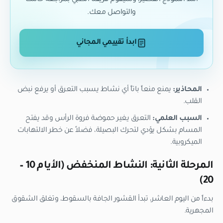
املأ النموذج القصير، وسيقوم فريقنا الطبي بمراجعة حالتك
والتواصل معك.
ابدأ تقييمي المجاني
المحاذير:
يمنع منعاً باتاً أي نشاط يسبب التعرق أو يرفع نبض
القلب.
السبب العلمي:
التعرق يغير حموضة فروة الرأس وقد يفتح
المسام بشكل يؤدي لتحرك البصيلة، فضلاً عن خطر الالتهابات
الميكروبية.
المرحلة الثانية: النشاط المنخفض (الأيام 10 –
20)
بدءاً من اليوم العاشر، تبدأ القشور الجافة بالسقوط، وتغلق الشقوق
المجهرية.