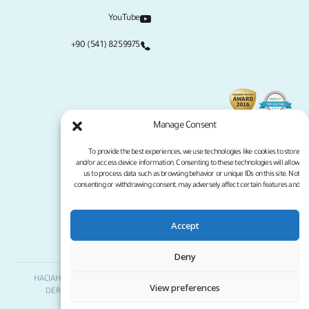
YouTube
+90 (541) 8259975
Manage Consent
To provide the best experiences, we use technologies like cookies to store
and/or access device information. Consenting to these technologies will allow
us to process data such as browsing behavior or unique IDs on this site. Not
consenting or withdrawing consent, may adversely affect certain features and
functions.
Accept
سياسة الخصوصية
شروط الخدمة
جميع الحقوق محفوظة لموقع كلينيكانا لعام 2026
Deny
Clinicana لزراعة الشعر والجراحات التجميلية | HACIAHMET MAH. KURTULUS
View preferences
DERESI CAD. NO: 15 -21 IC KAPI NO: 94 BEYOGLU/ ISTANBUL |
+90 549
3006069