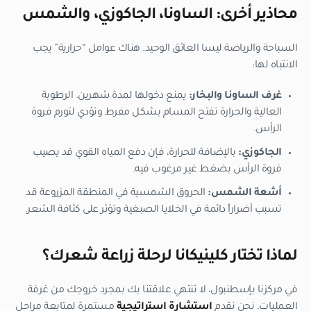
محاذير أخرى: الساونا، الجاكوزي، والشمس
السباحة والرياضة ليسا العائق الوحيد. هناك عوامل “حرارية” يجب
الانتباه لها:
غرف الساونا والبخار:
يمنع دخولها لمدة شهرين. الرطوبة
العالية والحرارة تفتح المسام بشكل مفرط وتؤدي لتورم فروة
الرأس.
الجاكوزي:
بالإضافة للحرارة، فإن دفع المياه القوي قد يصيب
فروة الرأس بضغط غير مرغوب فيه.
أشعة الشمس:
الحروق الشمسية في المنطقة المزروعة قد
تسبب أضراراً دائمة في الخلايا الصبغية وتؤثر على كثافة الشعر.
لماذا تختار كلينيكانا لرحلة زراعة شعرك؟
في مركزنا بإسطنبول، لا تنتهي علاقتنا بك بمجرد خروجك من غرفة
العمليات. نحن نقدم
استشارة استراتيجية
مستمرة لمتابعة مراحل