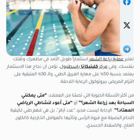
تعتبر
عملية زراعة الشعر
استثماراً طويل الأمد في مظهرك وثقتك
بنفسك. وفي
مركز
كلينيكانا
بإسطنبول
، نؤمن أن نجاح هذا الاستثمار
يعتمد بنسبة 50% على مهارة الفريق الطبي، والـ 50% المتبقية على
التزام المريض ببروتوكول الرعاية اللاحقة.
من أكثر الأسئلة الحيوية التي تصلنا من العملاء:
“متى يمكنني
السباحة بعد زراعة الشعر؟”
أو
“متى أعود لنشاطي الرياضي
المعتاد؟”
. الإجابة ليست مجرد “عدد أيام”، بل هي فهم طبي لكيفية
التحام البصيلة مع فروة الرأس وتأثرها بالعوامل الخارجية كالكلور،
الملح، والضغط الجسدي.