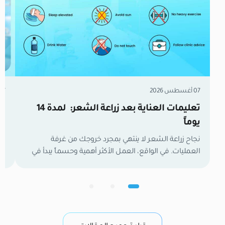
07 أغسطس 2026
07 أغسطس 6
تعليمات العناية بعد زراعة الشعر: لمدة 14
زر
يوماً
مل
نجاح زراعة الشعر لا ينتهي بمجرد خروجك من غرفة
العمليات. في الواقع، العمل الأكثر أهمية وحسماً يبدأ في
تع
اللحظة التي تغادر فيها العيادة. الأسبوعان الأولان هما
وا
الفترة الفاصلة التي تحدد نتائجك النهائية. خلال هذا الوقت،
لح
تكون بصيلات الشعر الجديدة كائنات حية وهشة تعمل
ال
بجد لتأسيس إمدادات الدم وتثبيت نفسها في فروة رأسك.
في
من واقع خبرتنا […]
وب