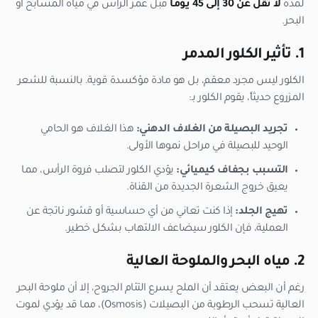
لمدة
لا تقل عن 30 إلى 45 يوماً
قبل غمر الرأس في مياه المسابح أو
البحر.
1. تأثير الكلور المدمر
الكلور ليس مجرد معقم، بل هو مادة مؤكسدة قوية. بالنسبة للشعر
المزروع حديثاً، يقوم الكلور بـ:
تجريد البصيلة من الغلاف الدهني:
هذا الغلاف هو الحامي
الوحيد للبصيلة في مراحل نموها الأولى.
التسبب بجفاف كيميائي:
يؤدي الكلور لتصلب فروة الرأس، مما
يعيق خروج الشعرة الجديدة من القناة.
تهيج الجلد:
إذا كنت تعاني من أي حساسية أو قشور ناتجة عن
العملية، فإن الكلور سيضاعف الالتهاب بشكل خطير.
2. مياه البحر والملوحة العالية
رغم أن البعض يعتقد أن الملح يسرع التئام الجروح، إلا أن ملوحة البحر
العالية تسحب الرطوبة من البصيلات (Osmosis)، مما قد يؤدي لموت