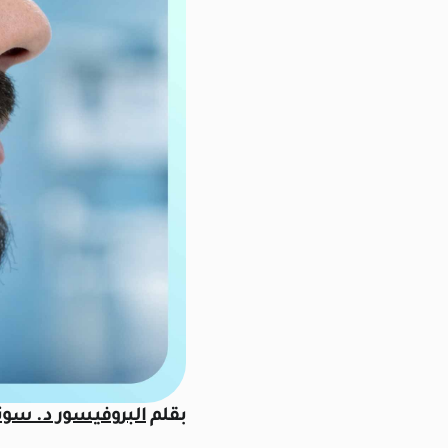
بقلم
البروفيسور د. سوني