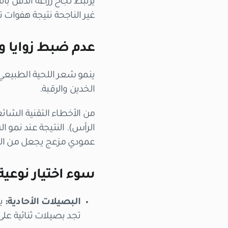
يرتبط نجاح زراعة الذقن ب
غير الناجحة نتيجة هفوات ت
عدم ضبط زوايا وا
ينمو شعر اللحية الطبيعي
الخدين والرقبة.
من الأخطاء التقنية الشائ
الرأس). النتيجة عند نمو 
عمودي مزعج يجعل من المس
سوء اختيار نوعية 
البصيلات الأحادية:
يت
تجد بصيلات ثنائية على