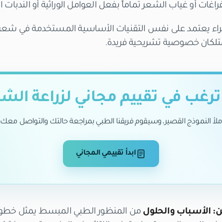
اغات أو غياب الشعر تماماً بفعل العوامل الوراثية أو الندبات ا
جراء يعتمد على نفس التقنيات الأساسية المستخدمة في شعر ال
متلكان خصوصية تشريحية فريدة.
رغب في تقييم مجاني لزراعة الش
ملأ النموذج القصير، وسيقوم فريقنا الطبي بمراجعة حالتك والتواصل معك.
ابدأ تقييمي المجاني
: الأسباب والحلول
من المنظور الطبي المبسط يمثل خطوة 