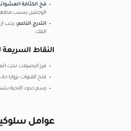
فخ الكثافة العشوائي
الوجنتين يسبب مظهراً
التدرج الناعم:
يجب أن 
الفك.
النقاط السريعة ل
فرز البصيلات تحت الم
فتح القنوات بزوايا حادة ومسطحة جداً (تت
رسم حدود اللحية بشك
عوامل سلوكية 