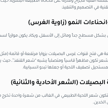
اللمسة الفنية للجراح وقدرته على محاكاة الطبيعة البشرية، ح
قنية في التصميم والتنفيذ:
نحناءات النمو (زاوية الغرس)
 بشكل مسطح جداً ومائل إلى الأسفل، ويكاد يكون موازياً ل
عة هي فتح قنوات غرس البصيلات بزوايا مرتفعة أو قائمة (مثل
الشعر تكون مظهراً قاسياً ومتصلباً يشبه “شعر القنفذ”، حيث 
تحيل تصفيف اللحية أو جعلها تبدو انسيابية.
البصيلات (الشعر الأحادية والثنائية)
كون شعر اللحية الطبيعي في الغالب من شعرة واحدة تخرج من 
 الخدين.