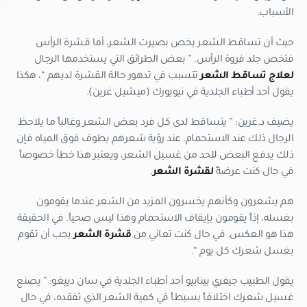
الأسباب.
حيث أن تساقط الشعر يخص بصيرت الشعر، أما قشرة الرأس
فتخص جلد فروة الرأس. ” بعض الطرائق التي يستخدمها الرجال
لعلاج تساقط الشعر
تتسبب في تدهور حالة القشرة لديهم “، هكذا
يقول أحد أطباء الجلدية في نيويورك (ميشيل غرين).
يضيف د.غرين: ” يتساقط لدى كل فرد بعض الشعر وغالباً ما يلاحظ
الرجال ذلك عند الاستحمام. عند رؤية شعرهم يطوف فوق المياه فإن
ذلك يدفع البعض للحد من غسيل الشعر، ويعتبر هذا خطأ خصوصاً
في حال كنت عرضةً
لقشرة الشعر
.
هم يشعرون وكأنهم يخسرون المزيد من الشعر عندما يقومون
بغسله، إذاً يقومون بإيقاف الاستحمام وهذا ليس صحياً. في الحقيقة
هذا هو العكس. في حال كنت تعاني من
قشرة الشعر
يجب أن تقوم
بغسل شعرك كل يوم “.
يقول الطبيب جيفري بينابيو أحد أطباء الجلدية في سان دييغو: ” يصنع
غسيل شعرك اختلافاً بسيطاً في كمية الشعر الذي تفقده، في حال