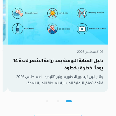
07 أغسطس 2026
07 أغسطس 6
دليل العناية اليومية بعد زراعة الشعر لمدة 14
زر
يوماً: خطوة بخطوة
مل
بقلم البروفيسور الدكتور سونير تاتليديد • أغسطس 2026
قائمة تحقق الرعاية الميدانية المرحلة الزمنية الهدف
تع
السريري الرئيس برنامج الغسيل والعناية وضعية النوم
وا
الموصى بها الأنشطة والمستلزمات اليوم 1 – 3 حماية
لح
البصيلات وتثبيتها ممنوع الغسيل تماماً (رش المباشر
ال
بالبخاخ المرطب فقط) النوم على الظهر بزاوية 45° مع
في
وسادة الرقبة راحة تامة، تجنب الانحناء، تناول الأدوية
وب