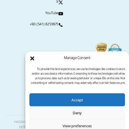
X
YouTube
+90 (541) 8259975
Manage Consent
To provide the best experiences, we use technologies like cookies to store
and/or access device information. Consenting to these technologies will allow
us to process data such as browsing behavior or unique IDs on this site. Not
consenting or withdrawing consent, may adversely affect certain features and
functions.
Accept
سياسة الخصوصية
شروط الخدمة
جميع الحقوق محفوظة لموقع كلينيكانا لعام 2026
Deny
Clinicana لزراعة الشعر والجراحات التجميلية | HACIAHMET MAH. KURTULUS
View preferences
DERESI CAD. NO: 15 -21 IC KAPI NO: 94 BEYOGLU/ ISTANBUL |
+90 549