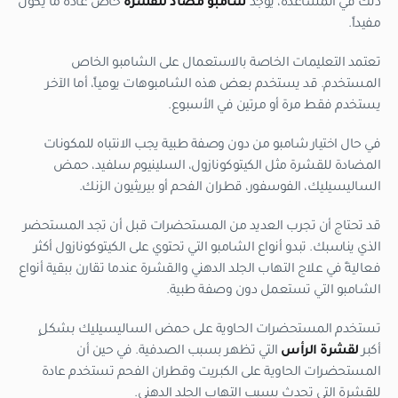
ذلك في المساعدة، يوجد
شامبو مضاد
للقشرة
خاص عادةً ما يكون
مفيداً.
تعتمد التعليمات الخاصة بالاستعمال على الشامبو الخاص
المستخدم. قد يستخدم بعض هذه الشامبوهات يومياً، أما الآخر
يستخدم فقط مرة أو مرتين في الأسبوع.
في حال اختيار شامبو من دون وصفة طبية يجب الانتباه للمكونات
المضادة للقشرة مثل الكيتوكونازول، السلينيوم سلفيد، حمض
الساليسيليك، الفوسفور، قطران الفحم أو بيريثيون الزنك.
قد تحتاج أن تجرب العديد من المستحضرات قبل أن تجد المستحضر
الذي يناسبك. تبدو أنواع الشامبو التي تحتوي على الكيتوكونازول أكثر
فعاليةً في علاج التهاب الجلد الدهني والقشرة عندما تقارن ببقية أنواع
الشامبو التي تستعمل دون وصفة طبية.
تستخدم المستحضرات الحاوية على حمض الساليسيليك بشكلٍ
أكبر
لقشرة الرأس
التي تظهر بسبب الصدفية. في حين أن
المستحضرات الحاوية على الكبريت وقطران الفحم تستخدم عادة
للقشرة التي تحدث بسبب التهاب الجلد الدهني.