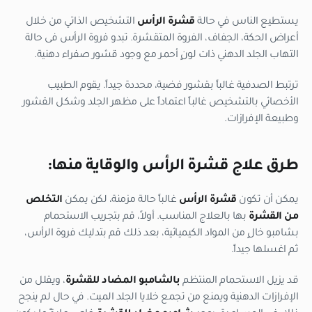
يستطيع الناس في حالة
قشرة الرأس
التشخيص الذاتي من خلال
أعراض الحكة، الجفاف، الفروة المتقشرة. تبدو فروة الرأس فى حالة
التهاب الجلد الدهني ذات لونٍ أحمر مع وجود قشور صفراء دهنية.
ترتبط الصدفية غالباً بقشور فضية، محددة جيداً. يقوم الطبيب
الأخصائي بالتشخيص غالباً اعتماداً على مظهر الجلد وشكل القشور
وطبيعة الإفرازات.
طرق
علاج قشرة الرأس
والوقاية منها:
يمكن أن تكون
قشرة الرأس
غالباً حالة مزمنة، لكن يمكن
التخلص
من القشرة
بها بالعلاج المناسب. أولاً، قم بتجريب الاستحمام
بشامبو خالٍ من المواد الكيميائية، بعد ذلك قم بتدليك فروة الرأس،
ثم اغسلها جيداً.
قد يزيل الاستحمام المنتظم
بالشامبو المضاد
للقشرة
، ويقلل من
الإفرازات الدهنية ويمنع من تجمع خلايا الجلد الميت. في حال لم ينجح