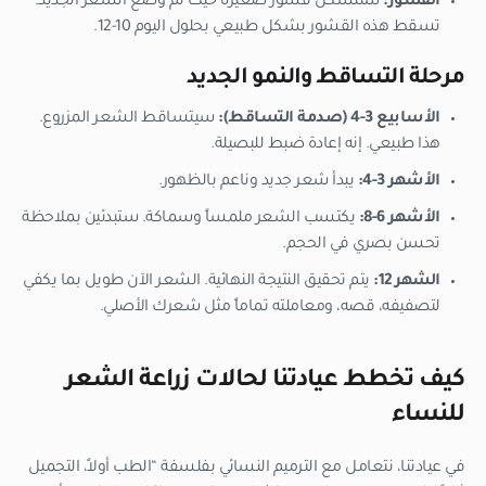
القشور:
ستتشكل قشور صغيرة حيث تم وضع الشعر الجديد.
تسقط هذه القشور بشكل طبيعي بحلول اليوم 10-12.
مرحلة التساقط والنمو الجديد
الأسابيع 3-4 (صدمة التساقط):
سيتساقط الشعر المزروع.
هذا طبيعي. إنه إعادة ضبط للبصيلة.
الأشهر 3-4:
يبدأ شعر جديد وناعم بالظهور.
الأشهر 6-8:
يكتسب الشعر ملمساً وسماكة. ستبدئين بملاحظة
تحسن بصري في الحجم.
الشهر 12:
يتم تحقيق النتيجة النهائية. الشعر الآن طويل بما يكفي
لتصفيفه، قصه، ومعاملته تماماً مثل شعرك الأصلي.
كيف تخطط عيادتنا لحالات زراعة الشعر
للنساء
في عيادتنا، نتعامل مع الترميم النسائي بفلسفة “الطب أولاً، التجميل