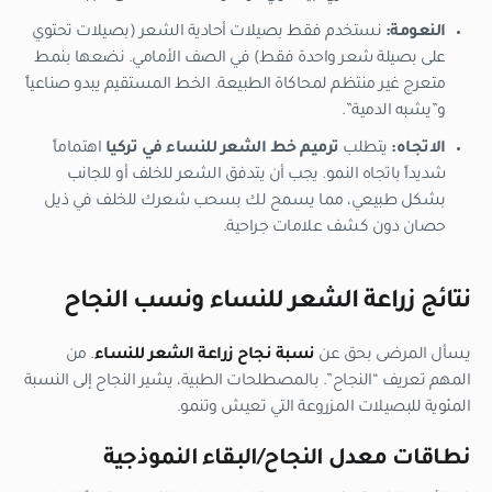
النعومة:
نستخدم فقط بصيلات أحادية الشعر (بصيلات تحتوي
على بصيلة شعر واحدة فقط) في الصف الأمامي. نضعها بنمط
متعرج غير منتظم لمحاكاة الطبيعة. الخط المستقيم يبدو صناعياً
و”يشبه الدمية”.
الاتجاه:
يتطلب
ترميم خط الشعر للنساء في تركيا
اهتماماً
شديداً باتجاه النمو. يجب أن يتدفق الشعر للخلف أو للجانب
بشكل طبيعي، مما يسمح لك بسحب شعرك للخلف في ذيل
حصان دون كشف علامات جراحية.
نتائج زراعة الشعر للنساء ونسب النجاح
يسأل المرضى بحق عن
نسبة نجاح زراعة الشعر للنساء
. من
المهم تعريف “النجاح”. بالمصطلحات الطبية، يشير النجاح إلى النسبة
المئوية للبصيلات المزروعة التي تعيش وتنمو.
نطاقات معدل النجاح/البقاء النموذجية