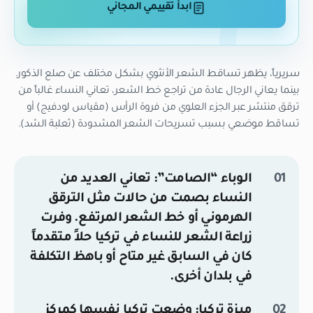
ابدأ تقييمي المجاني
سريرياً، يظهر تساقط الشعر الأنثوي بشكل مختلف عن صلع الذكور.
بينما يعاني الرجال عادة من تراجع خط الشعر، تعاني النساء غالباً من
ترقق منتشر عبر الجزء العلوي من فروة الرأس (مقياس لودفيج) أو
تساقط موضعي بسبب تسريحات الشعر المشدودة (ثعلبة الشد).
الوباء “الصامت”:
تعاني العديد من
النساء بصمت من حالات مثل الترقق
الهرموني أو خط الشعر المرتفع. وفرت
زراعة الشعر للنساء في تركيا
حلاً متقدماً
كان في السابق غير متاح أو باهظ التكلفة
في بلدان أخرى.
ميزة تركيا:
وضعت تركيا نفسها كمركز