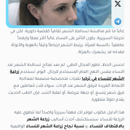
غالباً ما تتم مناقشة تساقط الشعر ثقافياً كقضية ذكورية، لكن في
تجربتنا السريرية، يكون التأثير على النساء غالباً أكثر عمقاً وإيلاماً
عاطفياً. بالنسبة للمرأة، يرتبط الشعر ارتباطاً وثيقاً بالهوية والأنوثة.
فقدانه قد يشعرك بالعزلة.
لحسن الحظ، تطور المجال الطبي. لم نعد نعالج تساقط الشعر عند
النساء بنفس النهج العام المستخدم للرجال. اليوم، تستخدم
زراعة
الشعر للنساء في تركيا
تقنيات متخصصة مصممة لمعالجة
الأنماط الفريدة لترقق الشعر عند الإناث. سواء كنتِ تتعاملين مع
فرق شعر يتسع، أو جبهة عريضة، أو ثعلبة الشد، فإن الطب الحديث
يقدم حلولاً متطورة.
هذا الدليل مكتوب ليوفر لكِ فهماً سريرياً واضحاً لما تنطوي عليه
الزراعة للنساء. سنستكشف أحدث أساليب
زراعة الشعر
بالاقتطاف للنساء
، و
نسبة نجاح زراعة الشعر للنساء
الواقعية