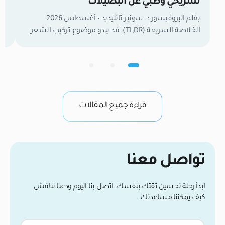
تشريحي وطبي عن البصيلات
ال
بقلم البروفيسور د. سونير تاتليديد • أغسطس 2026
لل
الخلاصة السريعة (TL;DR): قد يبدو موضوع تركيب الشعر
ومراحل نموه المختلفة في ظاهره بسيطاً، إلا أنه نسيج
معقد يمتلك وظائف بيولوجية واجتماعية حيوية. فهم تركيب
الشعر ومكوناته ليس مجرد معلومات عامة، بل هو
قا
الخطوة الأولى لتشخيص مشاكل التساقط وتحديد
الحلول الفعالة. في كلينيكانا، نعتبر أن المعرفة الدقيقة […]
قراءة جميع المقالات
تواصل معنا
ابدأ رحلة تحسين ثقتك بنفسك. اتصل بنا اليوم ودعنا نناقش
كيف يمكننا مساعدتك.