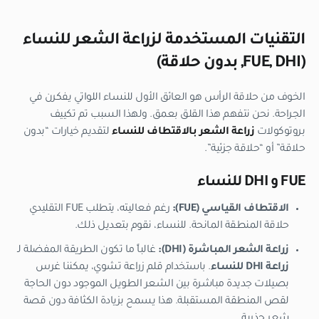
التقنيات المستخدمة لزراعة الشعر للنساء
(FUE, DHI, بدون حلاقة)
الخوف من حلاقة الرأس هو العائق الأول للنساء اللواتي يفكرن في
الجراحة. نحن نتفهم هذا القلق بعمق. ولهذا السبب تم تكييف
بروتوكولات
زراعة الشعر بالاقتطاف للنساء
لتقديم خيارات “بدون
حلاقة” أو “حلاقة جزئية”.
FUE و DHI للنساء
الاقتطاف القياسي (FUE):
رغم فعاليته، يتطلب FUE التقليدي
حلاقة المنطقة المانحة. للنساء، نقوم بتعديل ذلك.
زراعة الشعر المباشرة (DHI):
غالباً ما تكون الطريقة المفضلة لـ
زراعة DHI للنساء
. باستخدام قلم زراعة تشوي، يمكننا غرس
بصيلات جديدة مباشرة بين الشعر الطويل الموجود دون الحاجة
لقص المنطقة المستقبلة. هذا يسمح بزيادة الكثافة دون قصة
شعر جذرية.