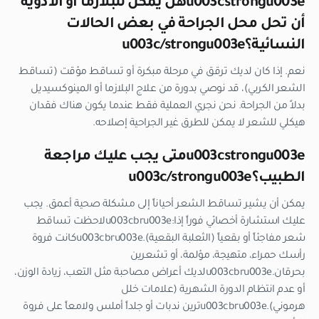
u003cstrongu003eهل يمكن للبلازما أو الأدوية
أن تحل محل الجراحة في بعض الحالات
النسائية؟u003c/strongu003e
نعم. إذا كان لديك ترقق في مرحلة مبكرة أو تساقط مؤقت (تساقط
الشعر الكربي)، قد نوصي بدورة من علاج البلازما أو المينوكسيديل
بدلاً من الجراحة. نحن نجري العملية فقط عندما يكون هناك فقدان
هيكلي للشعر لا يمكن للطرق غير الجراحية إصلاحه.
u003cstrongu003eمتى يجب عليك مراجعة
الطبيب؟u003c/strongu003e
يمكن أن يشير تساقط الشعر أحياناً إلى مشكلة صحية أعمق. يجب
عليك استشارة أخصائي فوراً إذا:u003cbru003eلاحظت تساقط
شعر مفاجئاً أو بقعياً (الثعلبة البقعية).u003cbru003eكانت فروة
رأسك حمراء، متهيجة، مؤلمة، أو تشعرين
بحرقان.u003cbru003eلديك أعراض مصاحبة مثل التعب، زيادة الوزن،
أو عدم انتظام الدورة الشهرية (علامات خلل
هرموني).u003cbru003eترين ندبات أو جلداً أملس ولامعاً على فروة