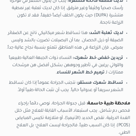
لديك منطقة مانحة مستقرة:
يجب أن يكون الشعر في مؤخرة
رأسك صحياً وكثيفاً وغير مترقق. إذا كان لديك ثعلبة غير نمطية
منتشرة (DUPA) حيث يكون الخلف أيضاً خفيفاً، فقد لا تكون
الزراعة ناجحة.
لديك ثعلبة الشد:
هذا تساقط شعر ميكانيكي ناتج عن الضفائر
الضيقة أو ذيل الحصان. بما أن البصيلات تضررت بالشد وليس
بمرض، فإن الزراعة في هذه المناطق تتمتع بنسبة نجاح عالية جداً.
تريدين خفض خط شعرك:
النساء ذوات الجبهة العالية طبيعياً
واللواتي يرغبن في تأطير وجوههن بشكل أفضل هن مرشحات
ممتازات لـ
ترميم خط الشعر للنساء
.
تساقط شعرك مستقر:
نتجنب الجراحة عموماً إذا كان تساقط
الشعر سريعاً أو عدوانياً حالياً. يجب أن نثبت الحالة طبياً أولاً.
ملاحظة طبية حاسمة:
قبل جدولة الجراحة، نوصي دائماً بإجراء
فحص دم شامل. يجب استبعاد الأسباب القابلة للعلاج مثل خلل
الغدة الدرقية، نقص الحديد (الأنيميا)، أو متلازمة تكيس المبايض
(PCOS). إذا كان السبب طبياً، فالجراحة ليست العلاج؛ بل العلاج
الطبي.