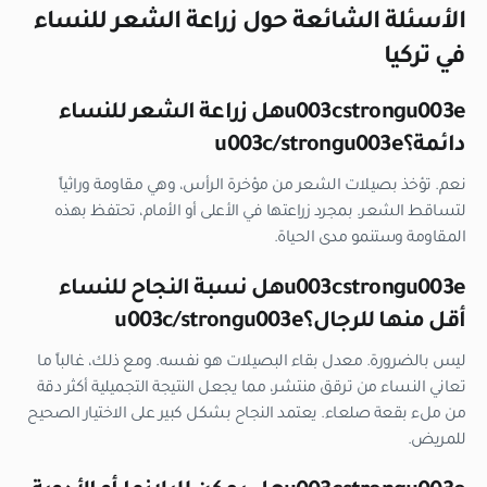
الأسئلة الشائعة حول زراعة الشعر للنساء
في تركيا
u003cstrongu003eهل زراعة الشعر للنساء
دائمة؟u003c/strongu003e
نعم. تؤخذ بصيلات الشعر من مؤخرة الرأس، وهي مقاومة وراثياً
لتساقط الشعر. بمجرد زراعتها في الأعلى أو الأمام، تحتفظ بهذه
المقاومة وستنمو مدى الحياة.
u003cstrongu003eهل نسبة النجاح للنساء
أقل منها للرجال؟u003c/strongu003e
ليس بالضرورة. معدل بقاء البصيلات هو نفسه. ومع ذلك، غالباً ما
تعاني النساء من ترقق منتشر، مما يجعل النتيجة التجميلية أكثر دقة
من ملء بقعة صلعاء. يعتمد النجاح بشكل كبير على الاختيار الصحيح
للمريض.