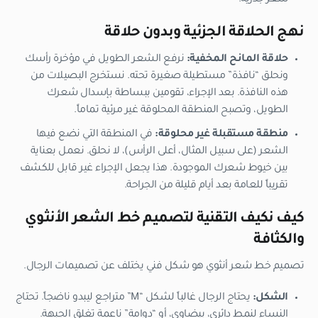
نهج الحلاقة الجزئية وبدون حلاقة
حلاقة المانح المخفية:
نرفع الشعر الطويل في مؤخرة رأسك
ونحلق “نافذة” مستطيلة صغيرة تحته. نستخرج البصيلات من
هذه النافذة. بعد الإجراء، تقومين ببساطة بإسدال شعرك
الطويل، وتصبح المنطقة المحلوقة غير مرئية تماماً.
منطقة مستقبلة غير محلوقة:
في المنطقة التي نضع فيها
الشعر (على سبيل المثال، أعلى الرأس)، لا نحلق. نعمل بعناية
بين خيوط شعرك الموجودة. هذا يجعل الإجراء غير قابل للكشف
تقريباً للعامة بعد أيام قليلة من الجراحة.
كيف نكيف التقنية لتصميم خط الشعر الأنثوي
والكثافة
تصميم خط شعر أنثوي هو شكل فني يختلف عن تصميمات الرجال.
الشكل:
يحتاج الرجال غالباً لشكل “M” متراجع ليبدو ناضجاً. تحتاج
النساء لنمط دائري، بيضاوي، أو “دوامة” ناعمة تغلق الجبهة.