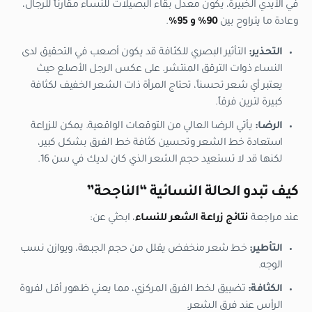
في الأيدي الخبيرة، يكون معدل بقاء البصيلات للنساء مقارناً للرجال،
وعادة ما يتراوح بين
90% و 95%
.
التحذير:
التأثير البصري للكثافة قد يكون أصعب في التحقيق لدى
النساء ذوات الترقق المنتشر. على عكس الرجل الأصلع حيث
يعتبر أي شعر تحسناً، تحتاج المرأة ذات الشعر الخفيف لكثافة
كبيرة لترين فرقاً.
الرضا:
يأتي الرضا العالي من التوقعات الواقعية. يمكن للزراعة
استعادة خط الشعر وتحسين كثافة خط الفرق بشكل كبير،
لكنها قد لا تستعيد حجم الشعر الذي كان لديك في سن 16.
كيف تبدو الحالة النسائية “الناجحة”
عند مراجعة
نتائج زراعة الشعر للنساء
، ابحثي عن:
التأطير:
خط شعر منخفض يقلل من حجم الجبهة، ويوازن نسب
الوجه.
الكثافة:
تضييق لخط الفرق المركزي، مما يعني ظهور أقل لفروة
الرأس عند فرق الشعر.