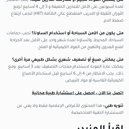
متى يمكنني العودة للجيم أو ممارسة تمارين ثقيلة؟
يجب الانتظار
لمدة أسبوعين على الأقل للتمارين الخفيفة و 3 إلى 4 أسابيع لرفع
الأوزان الثقيلة أو التدريب المتقطع عالي الكثافة (HIIT) لتجنب ارتفاع
ضغط الدم.
متى يكون من الآمن السباحة أو استخدام الساونا؟
تجنب حمامات
السباحة، المحيط، والساونا لمدة شهر واحد على الأقل بعد الجراحة
لمنع العدوى والتهيج من المواد الكيميائية أو الملح.
متى يمكنني صبغ أو تصفيف شعري بشكل طبيعي مرة أخرى؟
يمكنك عادة العودة لاستخدام منتجات التصفيف بعد 3 أسابيع. ومع
ذلك، يجب الانتظار من 4 إلى 6 أسابيع قبل استخدام الأصباغ
الكيميائية القاسية أو مواد التبييض.
اتصل بنا الآن – احصل على استشارة طبية مجانية
تنويه طبي:
هذا المحتوى للأغراض الإعلامية فقط ولا يغني عن
الاستشارة الطبية المتخصصة.