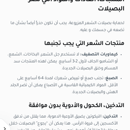
المنتجات، العادات والمواد التي تضر
البصيلات
لحماية بصيلات الشعر المزروعة، يجب أن تكون حذراً أيضاً بشأن ما
تضعه
في
جسمك و
عليه
.
منتجات الشعر التي يجب تجنبها
كيماويات التصفيف:
لا تستخدم جل الشعر، البخاخات، الشمع،
أو الشامبو الجاف لأول 2-3 أسابيع. يمكن لهذه المنتجات سد
المسام وخنق البصيلات الجديدة.
الصبغ:
تجنب صبغ أو تبييض شعرك لمدة 4-6 أسابيع على
الأقل. المواد الكيميائية القاسية في الأصباغ يمكن أن تضر الجلد
الهش والبصيلات الجديدة.
التدخين، الكحول والأدوية بدون موافقة
التدخين:
النيكوتين يضيق الأوعية الدموية، مما يقلل من تدفق
الأكسجين إلى فروة الرأس. هذا يمكن أن “يجوع” البصيلات خلال