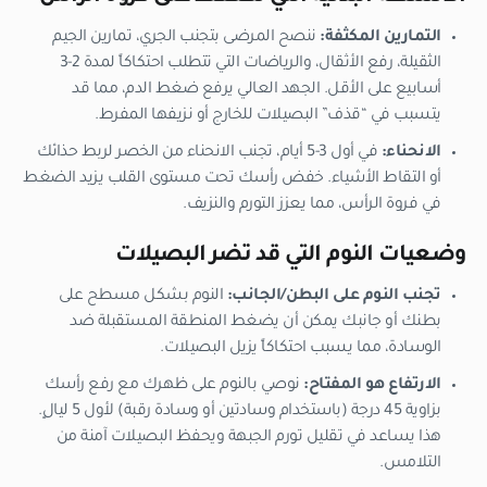
التمارين المكثفة:
ننصح المرضى بتجنب الجري، تمارين الجيم
الثقيلة، رفع الأثقال، والرياضات التي تتطلب احتكاكاً لمدة 2-3
أسابيع على الأقل. الجهد العالي يرفع ضغط الدم، مما قد
يتسبب في “قذف” البصيلات للخارج أو نزيفها المفرط.
الانحناء:
في أول 3-5 أيام، تجنب الانحناء من الخصر لربط حذائك
أو التقاط الأشياء. خفض رأسك تحت مستوى القلب يزيد الضغط
في فروة الرأس، مما يعزز التورم والنزيف.
وضعيات النوم التي قد تضر البصيلات
تجنب النوم على البطن/الجانب:
النوم بشكل مسطح على
بطنك أو جانبك يمكن أن يضغط المنطقة المستقبلة ضد
الوسادة، مما يسبب احتكاكاً يزيل البصيلات.
الارتفاع هو المفتاح:
نوصي بالنوم على ظهرك مع رفع رأسك
بزاوية 45 درجة (باستخدام وسادتين أو وسادة رقبة) لأول 5 ليالٍ.
هذا يساعد في تقليل تورم الجبهة ويحفظ البصيلات آمنة من
التلامس.