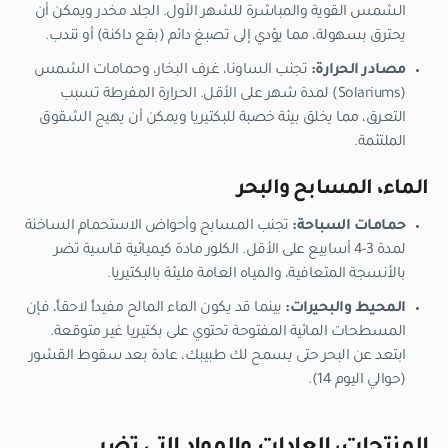
الشمس القوية والمباشرة للشهر الأول. الجلد مخدر ويمكن أن
يحترق بسهولة، مما يؤدي إلى تصبغ دائم (بقع داكنة) أو تندب.
مصادر الحرارة:
تجنب الساونا، غرف البخار، وحمامات الشمس
(Solariums) لمدة شهر على الأقل. الحرارة المفرطة تسبب
التعرق، مما يخلق بيئة خصبة للبكتيريا ويمكن أن يهيج الشقوق
الملتئمة.
الماء، المسابح والبحر
حمامات السباحة:
تجنب المسابح وأحواض الاستحمام الساخنة
لمدة 3-4 أسابيع على الأقل. الكلور مادة كيميائية قاسية تضر
بالأنسجة المتعافية، والمياه العامة مليئة بالبكتيريا.
المحيط والبحيرات:
بينما قد يكون الماء المالح مفيداً لاحقاً، فإن
المسطحات المائية المفتوحة تحتوي على بكتيريا غير متوقعة.
ابتعد عن البحر حتى يسمح لك طبيبك، عادة بعد سقوط القشور
(حوالي اليوم 14).