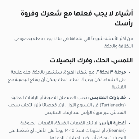
أشياء لا يجب فعلها مع شعرك وفروة
رأسك
من أكثر الأسئلة شيوعاً التي نتلقاها هي ما لا يجب فعله بخصوص
النظافة والحكة.
اللمس، الحك، وفرك البصيلات
مرحلة “الحكة”:
مع شفاء الفروة، ستشعر بالحكة. هذه علامة
على الشفاء، لكن يجب ألا تحك. الحك يمكن أن يقتلع البصيلة مع
القشرة.
خلايارات الملابس:
تجنب القمصان الضيقة أو الياقات العالية
(Turtlenecks) في الأسبوع الأول. ارتدِ قمصانًا بأزرار لتجنب سحب
القماش عبر فروة الرأس عند ارتداء الملابس.
أغطية الرأس:
لا ترتدِ القبعات الضيقة، القبعات الصوفية
(Beanies)، أو الخوذات لمدة 10-14 يوماً على الأقل. أي ضغط على
البصيلات يمكن أن يضر بإمدادات الدم لها.