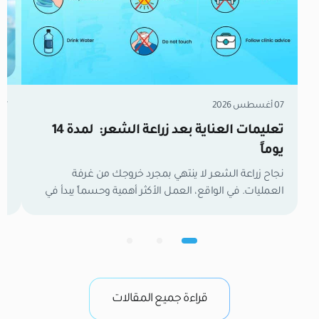
07 أغسطس 2026
07 أغسطس 6
تعليمات العناية بعد زراعة الشعر: لمدة 14
زر
يوماً
مل
نجاح زراعة الشعر لا ينتهي بمجرد خروجك من غرفة
العمليات. في الواقع، العمل الأكثر أهمية وحسماً يبدأ في
تع
اللحظة التي تغادر فيها العيادة. الأسبوعان الأولان هما
وا
الفترة الفاصلة التي تحدد نتائجك النهائية. خلال هذا الوقت،
لح
تكون بصيلات الشعر الجديدة كائنات حية وهشة تعمل
ال
بجد لتأسيس إمدادات الدم وتثبيت نفسها في فروة رأسك.
في
من واقع خبرتنا […]
وب
قراءة جميع المقالات