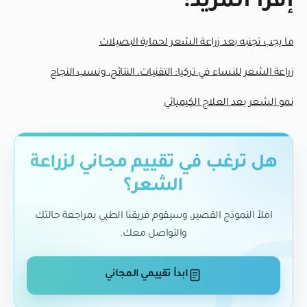
إقرأ المزيد:
ما يجب تجنبه بعد زراعة الشعر لحماية البصيلات
زراعة الشعر للنساء في تركيا: التقنيات، النتائج، ونسب النجاح
نمو الشعر بعد العلاج الكيميائي
هل ترغب في تقييم مجاني لزراعة
الشعر؟
املأ النموذج القصير، وسيقوم فريقنا الطبي بمراجعة حالتك
والتواصل معك.
ابدأ تقييمي المجاني