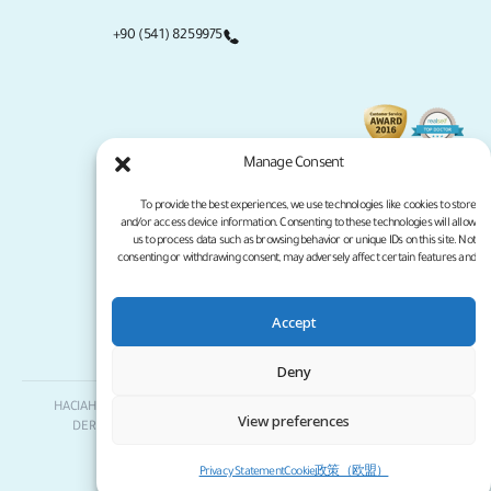
+90 (541) 8259975
Manage Consent
To provide the best experiences, we use technologies like cookies to store
and/or access device information. Consenting to these technologies will allow
us to process data such as browsing behavior or unique IDs on this site. Not
consenting or withdrawing consent, may adversely affect certain features and
functions.
Accept
سياسة الخصوصية
شروط الخدمة
جميع الحقوق محفوظة لموقع كلينيكانا لعام 2026
Deny
Clinicana لزراعة الشعر والجراحات التجميلية | HACIAHMET MAH. KURTULUS
View preferences
DERESI CAD. NO: 15 -21 IC KAPI NO: 94 BEYOGLU/ ISTANBUL |
+90 549
3006069
Privacy Statement
Cookie政策（欧盟）