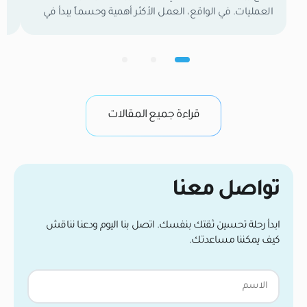
العمليات. في الواقع، العمل الأكثر أهمية وحسماً يبدأ في
تع
اللحظة التي تغادر فيها العيادة. الأسبوعان الأولان هما
وا
الفترة الفاصلة التي تحدد نتائجك النهائية. خلال هذا الوقت،
لح
تكون بصيلات الشعر الجديدة كائنات حية وهشة تعمل
ال
بجد لتأسيس إمدادات الدم وتثبيت نفسها في فروة رأسك.
في
من واقع خبرتنا […]
وب
قراءة جميع المقالات
تواصل معنا
ابدأ رحلة تحسين ثقتك بنفسك. اتصل بنا اليوم ودعنا نناقش
كيف يمكننا مساعدتك.