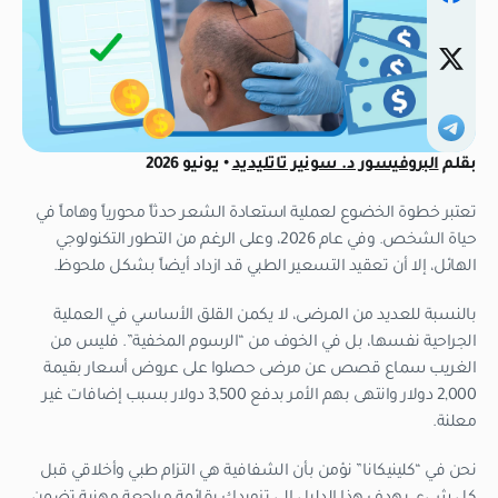
بقلم
البروفيسور د. سونير تاتليديد
• يونيو 2026
تعتبر خطوة الخضوع لعملية استعادة الشعر حدثاً محورياً وهاماً في
حياة الشخص. وفي عام 2026، وعلى الرغم من التطور التكنولوجي
الهائل، إلا أن تعقيد التسعير الطبي قد ازداد أيضاً بشكل ملحوظ.
بالنسبة للعديد من المرضى، لا يكمن القلق الأساسي في العملية
الجراحية نفسها، بل في الخوف من “الرسوم المخفية”. فليس من
الغريب سماع قصص عن مرضى حصلوا على عروض أسعار بقيمة
2,000 دولار وانتهى بهم الأمر بدفع 3,500 دولار بسبب إضافات غير
معلنة.
نحن في “كلينيكانا” نؤمن بأن الشفافية هي التزام طبي وأخلاقي قبل