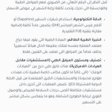
قبل النظر إلى الرقم النهائي، من الضروري فهم العوامل الطبية
واللوجستية التي تحرك وتحدد تكلفة زراعة الشعر في عروض الأسعار:
الدقة التكنولوجية:
استخدام شفرات السفير (Sapphire) أو
أقلام غرس الشعر المباشر (DHI) يتضمن عادةً تكلفة إضافية
مقارنة بتقنية FUE التقليدية.
الخبرة الطبية الطاقم:
العيادة الطبية التي يقود فيها جراح
معتمد العملية بنفسه تمتلك بطبيعة الحال هيكلاً تسعيرياً
يختلف تماماً عن المرافق التي تعتمد على الفنيين فقط.
تصنيف ومستوى المرفق الطبي (المستشفيات مقابل
العيادات اللامركزية):
هناك فارق طبي حرج بين “العيادات
البوتيك” (التي غالباً ما تكون مكاتب خاصة صغيرة ذات معدات
طوارئ محدودة) والمستشفيات الكبرى المعتمدة من قِبل اللجنة
الدولية المشتركة (JCI). تضمن العمليات التي تُجرى داخل
مستشفيات متكاملة أقصى درجات السلامة للمريض والوصول
الفوري لرعاية الطوارئ الشاملة، وهو ما ينعكس بشكل مباشر
على التسعير.