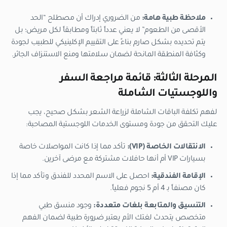
ملاحظة طبية هامة:
من الضروري إدراك أن مصطلح “الحد
الأقصى من الطعوم” لا يعني عدداً ثابتاً ومطابقاً لكل مريض؛ بل
يتم تحديده بشكل صارم بناءً على التقييم الإكلينيكي للطبيب لجودة
وكثافة المنطقة المانحة لضمان سلامتها ومنع الاستنزاف الجائر.
المرحلة الثالثة: قائمة مراجعة السفر
واللوجستيات الشاملة
لفهم تكلفة الباقات الشاملة لزراعة الشعر بشكل صحيح، يجب
عليك التحقق من جودة ومستوى الخدمات اللوجستية المصاحبة:
الانتقالات الخاصة (VIP):
تأكد مما إذا كانت المواصلات خاصة
بسيارات VIP أم أنها حافلات مشتركة مع مرضى آخرين.
الإقامة الفندقية:
احصل على الاسم المحدد للفندق وتأكد مما إذا
كان مصنفاً بـ 4 أم 5 نجوم فعلياً.
التنسيق والمتابعة بلغات متعددة:
وجود منسق طبي
متخصص يتحدث لغتك الأم يعتبر ضرورة طبية لضمان الفهم