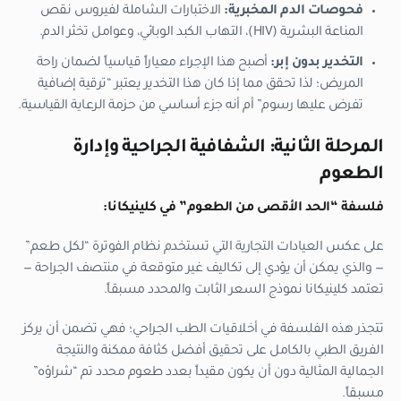
فحوصات الدم المخبرية:
الاختبارات الشاملة لفيروس نقص
المناعة البشرية (HIV)، التهاب الكبد الوبائي، وعوامل تخثر الدم.
التخدير بدون إبر:
أصبح هذا الإجراء معياراً قياسياً لضمان راحة
المريض؛ لذا تحقق مما إذا كان هذا التخدير يعتبر “ترقية إضافية
تفرض عليها رسوم” أم أنه جزء أساسي من حزمة الرعاية القياسية.
المرحلة الثانية: الشفافية الجراحية وإدارة
الطعوم
فلسفة “الحد الأقصى من الطعوم” في كلينيكانا:
على عكس العيادات التجارية التي تستخدم نظام الفوترة “لكل طعم”
— والذي يمكن أن يؤدي إلى تكاليف غير متوقعة في منتصف الجراحة —
تعتمد كلينيكانا نموذج السعر الثابت والمحدد مسبقاً.
تتجذر هذه الفلسفة في أخلاقيات الطب الجراحي؛ فهي تضمن أن يركز
الفريق الطبي بالكامل على تحقيق أفضل كثافة ممكنة والنتيجة
الجمالية المثالية دون أن يكون مقيداً بعدد طعوم محدد تم “شراؤه”
مسبقاً.