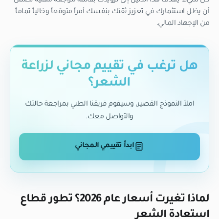
كل شيء. يهدف هذا الدليل إلى تزويدك بقائمة مراجعة مهنية تضمن
أن يظل استثمارك في تعزيز ثقتك بنفسك أمراً متوقعاً وخالياً تماماً
من الإجهاد المالي.
هل ترغب في تقييم مجاني لزراعة
الشعر؟
املأ النموذج القصير، وسيقوم فريقنا الطبي بمراجعة حالتك
والتواصل معك.
ابدأ تقييمي المجاني
لماذا تغيرت أسعار عام 2026؟ تطور قطاع
استعادة الشعر