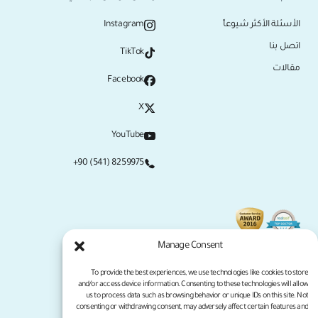
الأسئلة الأكثر شيوعاً
Instagram
اتصل بنا
TikTok
مقالات
Facebook
X
YouTube
+90 (541) 8259975
Manage Consent
To provide the best experiences, we use technologies like cookies to store
and/or access device information. Consenting to these technologies will allow
us to process data such as browsing behavior or unique IDs on this site. Not
consenting or withdrawing consent, may adversely affect certain features and