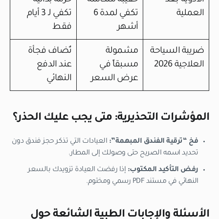
العملية
تكفي لمدة 6
تكفي لـ 3 أيام
أشهر
فقط
ضريبة السياحة
مشمولة
تُضاف فجأة
العلاجية 2026
مسبقاً في
عند الدفع
عرض السعر
النهائي
المؤشرات التحذيرية: متى يجب عليك الحذر؟
فخ “ترقية الفندق المبهمة”:
العيادات التي تذكر حجز فندق دون
تحديد اسمه الصريح حتى وصولك إلى المطار.
رفض التأكيد المكتوب:
إذا رفضت العيادة تزويدك بالسعر
النهائي في مستند PDF رسمي ومختوم.
الأسئلة والإجابات الطبية الشائعة حول