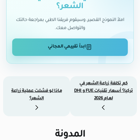
الشعر؟
املأ النموذج القصير، وسيقوم فريقنا الطبي بمراجعة حالتك
والتواصل معك.
ابدأ تقييمي المجاني
كم تكلفة زراعة الشعر في
تركيا؟ أسعار تقنيات FUE و DHI
ماذا لو فشلت عملية زراعة
لعام 2026
الشعر؟
المدونة