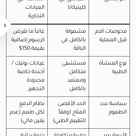
كلينيكانا
العيادات
التجارية
فحوصات الدم
مشمولة
غالباً ما تفرض
قبل العملية
بالكامل في
كرسوم إضافية
الباقة
بقيمة 150$
نوع المنشأة
مستشفى
عيادات بوتيك /
الطبية
متكامل
أجنحة خاصة
ومعتمد
محدودة
بالكامل
التجهيز
سياسة عدد
الحد الأقصى
نظام الدفع
الطعوم
المتاح (وفقاً
لكل طعم (عدم
للتقييم الطبي)
يقين مالي)
الأدوية بعد
حقيبة متكاملة
حزمة بدائية