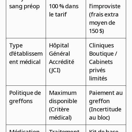
sang préop
100 % dans
l’improviste
le tarif
(frais extra
moyen de
150 $)
Type
Hôpital
Cliniques
d’établissem
Général
Boutique /
ent médical
Accrédité
Cabinets
(JCI)
privés
limités
Politique de
Maximum
Paiement au
greffons
disponible
greffon
(Critère
(Incertitude
médical)
au bloc)
Médication
Traitement
Kit de base