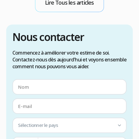
une évaluation médicale approfondie est
g
Lire Tous les articles
indispensable les techniques FUE ou […]
R
Nous contacter
Commencez à améliorer votre estime de soi.
Contactez-nous dès aujourd'hui et voyons ensemble
comment nous pouvons vous aider.
Sélectionner le pays