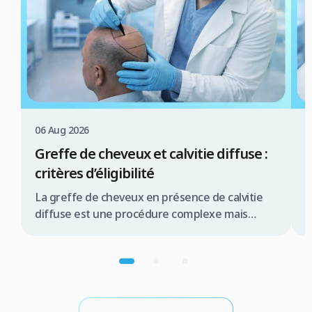
06 Aug 2026
0
Greffe de cheveux et calvitie diffuse :
C
critères d’éligibilité
c
La greffe de cheveux en présence de calvitie
L
diffuse est une procédure complexe mais
e
souvent réalisable, offrant une solution
t
significative pour de nombreux patients.
d
Résumé rapide La greffe de cheveux pour
c
calvitie diffuse est possible sous conditions la
c
qualité de la zone donneuse est primordiale
d