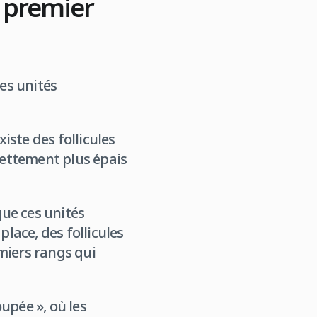
e premier
les unités
existe des follicules
 nettement plus épais
que ces unités
place, des follicules
miers rangs qui
oupée », où les