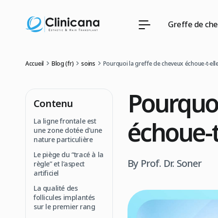
Greffe de ch
Accueil
Blog (fr)
soins
Pourquoi la greffe de cheveux échoue-t-elle 
Pourquoi
Contenu
échoue-t-
La ligne frontale est
une zone dotée d’une
nature particulière
Le piège du “tracé à la
By Prof. Dr. Soner
règle” et l’aspect
artificiel
La qualité des
follicules implantés
sur le premier rang