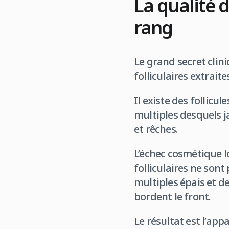
La qualité d
rang
Le grand secret clini
folliculaires extraite
Il existe des follicul
multiples desquels j
et rêches.
L’échec cosmétique lo
folliculaires ne sont
multiples épais et d
bordent le front.
Le résultat est l’app