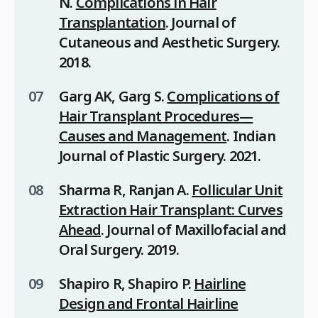
N.
Complications in Hair
Transplantation
.
Journal of
Cutaneous and Aesthetic Surgery
.
2018.
Garg AK, Garg S.
Complications of
Hair Transplant Procedures—
Causes and Management
.
Indian
Journal of Plastic Surgery
. 2021.
Sharma R, Ranjan A.
Follicular Unit
Extraction Hair Transplant: Curves
Ahead
.
Journal of Maxillofacial and
Oral Surgery
. 2019.
Shapiro R, Shapiro P.
Hairline
Design and Frontal Hairline