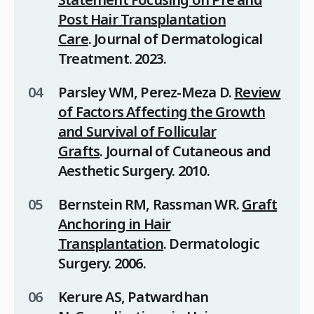
Post Hair Transplantation
Care
.
Journal of Dermatological
Treatment
. 2023.
Parsley WM, Perez-Meza D.
Review
of Factors Affecting the Growth
and Survival of Follicular
Grafts
.
Journal of Cutaneous and
Aesthetic Surgery
. 2010.
Bernstein RM, Rassman WR.
Graft
Anchoring in Hair
Transplantation
.
Dermatologic
Surgery
. 2006.
Kerure AS, Patwardhan