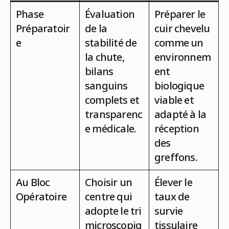
Phase
Évaluation
Préparer le
Préparatoir
de la
cuir chevelu
e
stabilité de
comme un
la chute,
environnem
bilans
ent
sanguins
biologique
complets et
viable et
transparenc
adapté à la
e médicale.
réception
des
greffons.
Au Bloc
Choisir un
Élever le
Opératoire
centre qui
taux de
adopte le tri
survie
microscopiq
tissulaire