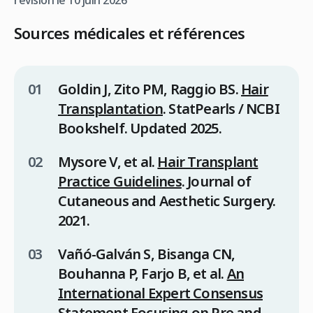
Sources médicales et références
Goldin J, Zito PM, Raggio BS.
Hair
Transplantation
.
StatPearls / NCBI
Bookshelf
. Updated 2025.
Mysore V, et al.
Hair Transplant
Practice Guidelines
.
Journal of
Cutaneous and Aesthetic Surgery
.
2021.
Vañó-Galván S, Bisanga CN,
Bouhanna P, Farjo B, et al.
An
International Expert Consensus
Statement Focusing on Pre and