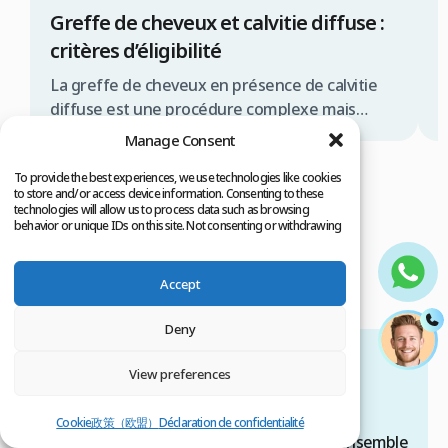
Greffe de cheveux et calvitie diffuse :
C
critères d’éligibilité
c
La greffe de cheveux en présence de calvitie
L
diffuse est une procédure complexe mais
e
souvent réalisable, offrant une solution
t
Manage Consent
significative pour de nombreux patients.
d
To provide the best experiences, we use technologies like cookies
Résumé rapide La greffe de cheveux pour
c
to store and/or access device information. Consenting to these
calvitie diffuse est possible sous conditions la
c
technologies will allow us to process data such as browsing
behavior or unique IDs on this site. Not consenting or withdrawing
qualité de la zone donneuse est primordiale
d
consent, may adversely affect certain features and functions.
une évaluation médicale approfondie est
g
Lire Tous les articles
indispensable les techniques FUE ou […]
R
Accept
Deny
Nous contacter
View preferences
Commencez à améliorer votre estime de soi.
Cookie政策（欧盟）
Déclaration de confidentialité
Contactez-nous dès aujourd'hui et voyons ensemble