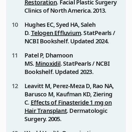
Restoration
.
Facial Plastic Surgery
Clinics of North America
. 2013.
Hughes EC, Syed HA, Saleh
D.
Telogen Effluvium
.
StatPearls /
NCBI Bookshelf
. Updated 2024.
Patel P, Dhamoon
MS.
Minoxidil
.
StatPearls / NCBI
Bookshelf
. Updated 2023.
Leavitt M, Perez-Meza D, Rao NA,
Barusco M, Kaufman KD, Ziering
C.
Effects of Finasteride 1 mg on
Hair Transplant
.
Dermatologic
Surgery
. 2005.