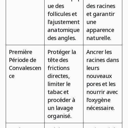
ue des
des racines
follicules et
et garantir
l’ajustement
une
anatomique
apparence
des angles.
naturelle.
Première
Protéger la
Ancrer les
Période de
tête des
racines dans
Convalescen
frictions
leurs
ce
directes,
nouveaux
limiter le
pores et les
tabac et
nourrir avec
procéder à
l’oxygène
un lavage
nécessaire.
organisé.