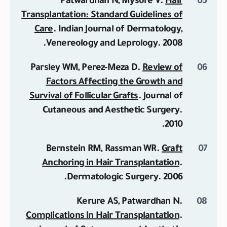
Patwardhan N, Mysore V.
Hair
Transplantation: Standard Guidelines of
Care
.
Indian Journal of Dermatology,
Venereology and Leprology
. 2008.
Parsley WM, Perez-Meza D.
Review of
Factors Affecting the Growth and
Survival of Follicular Grafts
.
Journal of
Cutaneous and Aesthetic Surgery
.
2010.
Bernstein RM, Rassman WR.
Graft
Anchoring in Hair Transplantation
.
Dermatologic Surgery
. 2006.
Kerure AS, Patwardhan N.
Complications in Hair Transplantation
.