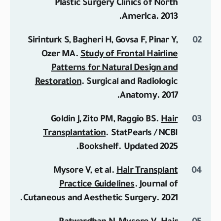
Plastic Surgery Clinics of North
America
. 2013.
Sirinturk S, Bagheri H, Govsa F, Pinar Y,
Ozer MA.
Study of Frontal Hairline
Patterns for Natural Design and
Restoration
.
Surgical and Radiologic
Anatomy
. 2017.
Goldin J, Zito PM, Raggio BS.
Hair
Transplantation
.
StatPearls / NCBI
Bookshelf
. Updated 2025.
Mysore V, et al.
Hair Transplant
Practice Guidelines
.
Journal of
Cutaneous and Aesthetic Surgery
. 2021.