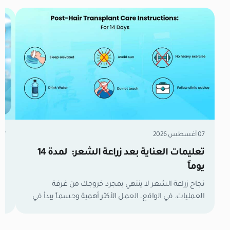
07 أغسطس 2026
07 أغسطس 6
تعليمات العناية بعد زراعة الشعر: لمدة 14
زر
يوماً
مل
نجاح زراعة الشعر لا ينتهي بمجرد خروجك من غرفة
العمليات. في الواقع، العمل الأكثر أهمية وحسماً يبدأ في
تع
اللحظة التي تغادر فيها العيادة. الأسبوعان الأولان هما
وا
الفترة الفاصلة التي تحدد نتائجك النهائية. خلال هذا الوقت،
لح