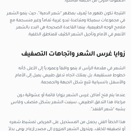
الصفوف الأولى من الجبهة مباشرة.
النتيجة تكون ظهور ما يُعرف بمظهر “شعر الدمية”، حيث ينمو الشعر
في مجموعات سميكة ومتباعدة تبدو غريبة تماماً وغير منسجمة مع
ملامح الوجه الطبيعية، بينما القاعدة الصحيحة هي البدء بالشعر
الأنعم في الأمام وتأجيل الشعر الكثيف للمناطق الخلفية.
زوايا غرس الشعر واتجاهات التصفيف
الشعر في مقدمة الرأس لا ينمو واقفاً وعمودياً إلى الأعلى كأنه
خطوط مستقيمة، بل يمتلك اتجاه تدفق طبيعي يميل إلى الأمام
والأسفل بانسيابية تتبع شكل الجبهة والجمجمة.
عندما يتم فتح أماكن غرس الشعر بزوايا قائمة أو عشوائية دون
مراعاة هذا التدفق الطبيعي، سينبت الشعر بشكل متصلب وقاسٍ
يشبه “شعر القنفذ”.
هذا الخطأ الفني يجعل من المستحيل على المريض تمشيط شعره
أو تصفيفه للخلف، ويتحول الشعر المزروع إلى مصدر إزعاج يومي بدلاً