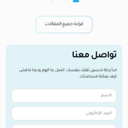
تكون بصيلات الشعر الجديدة كائنات حية وهشة تعمل
ال
بجد لتأسيس إمدادات الدم وتثبيت نفسها في فروة رأسك.
في
من واقع خبرتنا […]
وب
قراءة جميع المقالات
تواصل معنا
ابدأ رحلة تحسين ثقتك بنفسك. اتصل بنا اليوم ودعنا نناقش
كيف يمكننا مساعدتك.