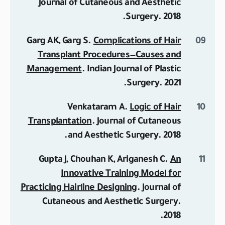
Journal of Cutaneous and Aesthetic
Surgery
. 2018.
Garg AK, Garg S.
Complications of Hair
Transplant Procedures—Causes and
Management
.
Indian Journal of Plastic
Surgery
. 2021.
Venkataram A.
Logic of Hair
Transplantation
.
Journal of Cutaneous
and Aesthetic Surgery
. 2018.
Gupta J, Chouhan K, Ariganesh C.
An
Innovative Training Model for
Practicing Hairline Designing
.
Journal of
Cutaneous and Aesthetic Surgery
.
2018.