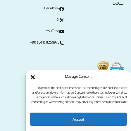
مقالات
Facebook
X
YouTube
+90 (541) 8259975
Manage Consent
To provide the best experiences, we use technologies like cookies to store
and/or access device information. Consenting to these technologies will allow
us to process data such as browsing behavior or unique IDs on this site. Not
consenting or withdrawing consent, may adversely affect certain features and
functions.
Accept
سياسة الخصوصية
شروط الخدمة
جميع الحقوق محفوظة لموقع كلينيكانا لعام 2026