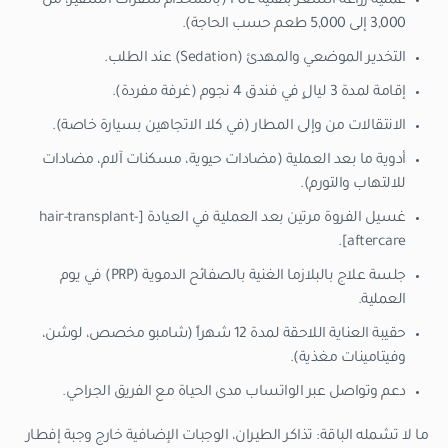
عملية زراعة الشعر بتقنية FUE (باستخدام شفرات السفير، من
3,000 إلى 5,000 طعم حسب الحاجة).
التخدير الموضعي والمهدئ (Sedation) عند الطلب.
إقامة لمدة 3 ليالٍ في فندق 4 نجوم (غرفة مفردة).
الانتقالات من وإلى المطار (في كلا الاتجاهين بسيارة خاصة).
أدوية ما بعد العملية (مضادات حيوية، مسكنات آلام، مضادات
للالتهاب والتورم).
غسيل الفروة مرتين بعد العملية في العيادة [hair-transplant-
aftercare].
جلسة علاج بالبلازما الغنية بالصفائح الدموية (PRP) في يوم
العملية.
حقيبة العناية اللاحقة لمدة 12 شهراً (شامبو مخصص، لوشن،
وفيتامينات مغذية).
دعم وتواصل عبر الواتساب مدى الحياة مع الفريق الجراحي.
ما لا تشمله الباقة: تذاكر الطيران، الوجبات الإضافية خارج وجبة إفطار