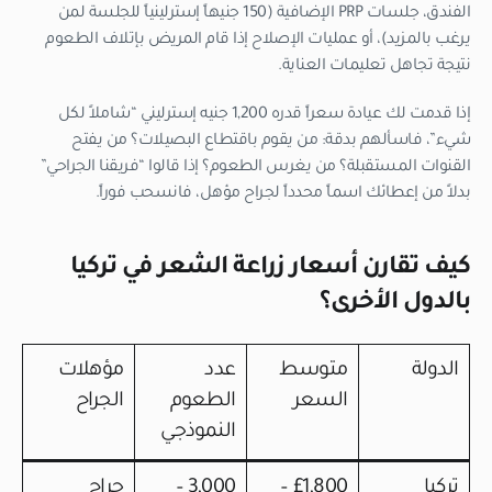
الفندق، جلسات PRP الإضافية (150 جنيهاً إسترلينياً للجلسة لمن
يرغب بالمزيد)، أو عمليات الإصلاح إذا قام المريض بإتلاف الطعوم
نتيجة تجاهل تعليمات العناية.
إذا قدمت لك عيادة سعراً قدره 1,200 جنيه إسترليني “شاملاً لكل
شيء”، فاسألهم بدقة: من يقوم باقتطاع البصيلات؟ من يفتح
القنوات المستقبلة؟ من يغرس الطعوم؟ إذا قالوا “فريقنا الجراحي”
بدلاً من إعطائك اسماً محدداً لجراح مؤهل، فانسحب فوراً.
كيف تقارن أسعار زراعة الشعر في تركيا
بالدول الأخرى؟
الدولة
متوسط
عدد
مؤهلات
السعر
الطعوم
الجراح
النموذجي
تركيا
£1,800 –
3,000 –
جراح