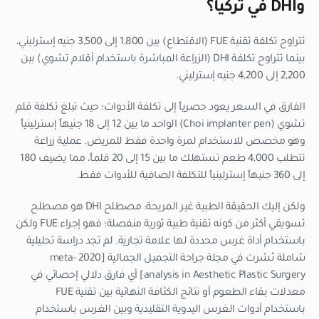
وDHI في تركيا؟
تتراوح تكلفة تقنية FUE (الاقتطاع) بين 1,800 إلى 3,500 جنيه إسترليني،
بينما تتراوح تكلفة DHI (الزراعة المباشرة باستخدام أقلام تشوي) بين
2,200 إلى 4,200 جنيه إسترليني.
الفارق في السعر يعود حصرياً إلى تكلفة الأدوات؛ حيث تبلغ تكلفة قلم
تشوي (Choi implanter pen) الواحد ما بين 12 إلى 18 جنيهاً إسترلينياً
وهو مخصص للاستخدام لمرة واحدة فقط للمريض. عملية زراعة
تتطلب 4,000 طعم تستهلك ما بين 15 إلى 20 قلماً، مما يضيف 180
إلى 360 جنيهاً إسترلينياً للتكلفة الصافية للأدوات فقط.
ولكن إليك الحقيقة الطبية غير المريحة: مصطلح DHI هو مصطلح
تسويقي أكثر من كونه تقنية طبية ثورية منفصلة؛ فهو إجراء FUE ولكن
باستخدام أداة غرس محددة لها علامة تجارية. لم تجد دراسة تحليلية
شاملة نُشرت في مجلة جراحة التجميل الجمالية [2020 meta-
analysis in Aesthetic Plastic Surgery] أي فارق دلالي إحصائي في
معدلات بقاء الطعوم أو نتائج الكثافة النهائية بين تقنية FUE
باستخدام أدوات الغرس اليدوية التقليدية وبين الغرس باستخدام