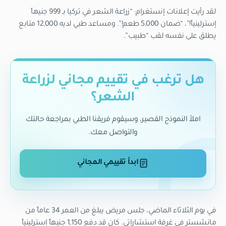
لقد رأيت إعلانات إنستغرام: “زراعة الشعر في تركيا بـ 999 جنيهاً
إسترلينياً!”، “ضمان 5,000 طعم!”. ومساعد طبي لديه 12,000 متابع
يطلق على نفسه لقب “طبيب”.
هل ترغب في تقييم مجاني لزراعة
الشعر؟
املأ النموذج القصير، وسيقوم فريقنا الطبي بمراجعة حالتك
والتواصل معك.
ابدأ تقييمي المجاني
في يوم الثلاثاء الماضي، جلس مريض يبلغ من العمر 34 عاماً من
مانشستر في غرفة استشاراتي. كان قد دفع 1,150 جنيهاً إسترلينياً