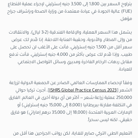
يتراوح السعر بين 1,800 إلى 3,500 جنيه إسترليني لإجراء عملية اقتطاع
(FUE) عالية الجودة في عيادة معتمدة من وزارة الصحة وبإشراف جراح
مؤهل.
يشمل هذا السعر العملية، والإقامة الفندقية (2-3 ليالٍ)، والانتقالات
من وإلى المطار، والأدوية، وحقيبة العناية اللاحقة. إذا قُدم لك عرض
سعر أقل من 1,500 جنيه إسترليني، فأنت على الأغلب لن تحصل على
طبيب. وإذا قُدم لك عرض بأكثر من 4,000 جنيه إسترليني، فأنت تدفع
مقابل ردهات الرخام الفاخرة ومديري وسائل التواصل الاجتماعي
للعيادة.
وفقاً لإحصاء الممارسات العالمي الصادر عن الجمعية الدولية لزراعة
الشعر [
2023 ISHRS Global Practice Census
]، أجرت تركيا حوالي
250,000 عملية زراعة شعر — أكثر من أي دولة أخرى في العالم. الفارق
في التكلفة مقارنة ببريطانيا (8,000 إلى 15,000 جنيه إسترليني) أو
الإمارات العربية المتحدة (18,000 إلى 35,000 درهم إماراتي) هو فارق
حقيقي، لكنه ليس سحراً.
التعليم الطبي التركي صارم للغاية، لكن رواتب الجراحين هنا أقل من