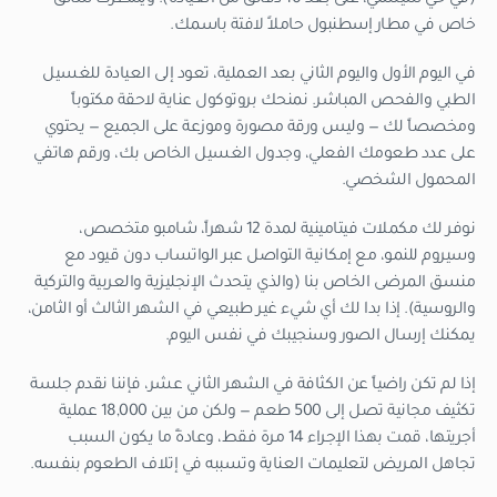
خاص في مطار إسطنبول حاملاً لافتة باسمك.
في اليوم الأول واليوم الثاني بعد العملية، تعود إلى العيادة للغسيل
الطبي والفحص المباشر. نمنحك بروتوكول عناية لاحقة مكتوباً
ومخصصاً لك — وليس ورقة مصورة وموزعة على الجميع — يحتوي
على عدد طعومك الفعلي، وجدول الغسيل الخاص بك، ورقم هاتفي
المحمول الشخصي.
نوفر لك مكملات فيتامينية لمدة 12 شهراً، شامبو متخصص،
وسيروم للنمو، مع إمكانية التواصل عبر الواتساب دون قيود مع
منسق المرضى الخاص بنا (والذي يتحدث الإنجليزية والعربية والتركية
والروسية). إذا بدا لك أي شيء غير طبيعي في الشهر الثالث أو الثامن،
يمكنك إرسال الصور وسنجيبك في نفس اليوم.
إذا لم تكن راضياً عن الكثافة في الشهر الثاني عشر، فإننا نقدم جلسة
تكثيف مجانية تصل إلى 500 طعم — ولكن من بين 18,000 عملية
أجريتها، قمت بهذا الإجراء 14 مرة فقط، وعادةً ما يكون السبب
تجاهل المريض لتعليمات العناية وتسببه في إتلاف الطعوم بنفسه.