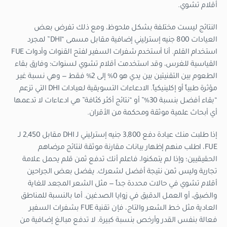
أقلام تشوي.
النتائج ليست مختلفة بشكل ملحوظ، ومع ذلك تفرض بعض
العيادات 800 جنيه إسترليني إضافية مقابل مسمى “DHI” لمجرد
استخدام القلم. أنا أستخدم شفرات السفير لفتح القنوات وأدوات FUE
القياسية للغرس، وقد استخدمت أقلام تشوي لسنوات؛ وفارق بقاء
الطعوم بين التقنيتين بين يدي هو 0% إلى 2% فقط — وهي نسبة غير
مؤثرة طبياً أو إكلينيكياً. الادعاءات التسويقية لعيادات DHI التي تزعم
“بقاء أفضل بنسبة 30%” أو “نتائج أكثر كثافة” هي ادعاءات لا تدعمها
أي أبحاث علمية موثقة ومحكمة من الأقران.
إذا طلبت منك عيادة دفع 3,800 جنيه إسترليني لـ DHI مقابل 2,450 لـ
FUE، اطلب منهم إظهار بيانات مقارنة موثقة لنتائج مرضاهم
الحقيقيين؛ وإذا لم يتمكنوا، فاعلم أنك تدفع ثمن قلم يحمل علامة
تجارية وليس ثمن نتيجة أفضل لشعرك. يفضل بعض الجراحين
أقلام تشوي في حالات محددة جداً — مثل الشعر المجعد للغاية
والضيق، أو العمل الدقيق في زوايا الصدغين. أما بالنسبة للمناطق
العادية مثل خط الشعر والتاج، فإن تقنية FUE بشفرات السفير
فعالة بنفس القدر وأرخص بنسبة كبيرة. لا تدفع مبالغ إضافية من