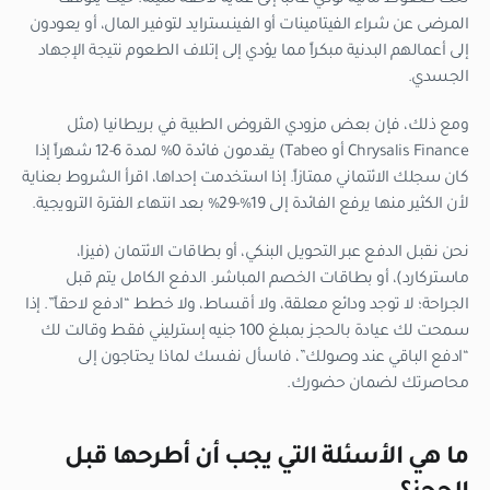
المرضى عن شراء الفيتامينات أو الفينسترايد لتوفير المال، أو يعودون
إلى أعمالهم البدنية مبكراً مما يؤدي إلى إتلاف الطعوم نتيجة الإجهاد
الجسدي.
ومع ذلك، فإن بعض مزودي القروض الطبية في بريطانيا (مثل
Chrysalis Finance أو Tabeo) يقدمون فائدة 0% لمدة 6-12 شهراً إذا
كان سجلك الائتماني ممتازاً. إذا استخدمت إحداها، اقرأ الشروط بعناية
لأن الكثير منها يرفع الفائدة إلى 19%-29% بعد انتهاء الفترة الترويجية.
نحن نقبل الدفع عبر التحويل البنكي، أو بطاقات الائتمان (فيزا،
ماستركارد)، أو بطاقات الخصم المباشر. الدفع الكامل يتم قبل
الجراحة؛ لا توجد ودائع معلقة، ولا أقساط، ولا خطط “ادفع لاحقاً”. إذا
سمحت لك عيادة بالحجز بمبلغ 100 جنيه إسترليني فقط وقالت لك
“ادفع الباقي عند وصولك”، فاسأل نفسك لماذا يحتاجون إلى
محاصرتك لضمان حضورك.
ما هي الأسئلة التي يجب أن أطرحها قبل