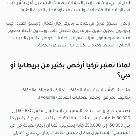
لندن أو دبي، وتكاليف إيجار العيادات ونفقات التشغيل أقل بكثير. هذه
هي الواقعية الاقتصادية، وليست مساومة على الجودة الطبية.
ولكن، السوق غارق في عيادات يديرها رجال أعمال وليسوا أطباء؛ حيث
يقومون بتعيين فنيين غير مدربين بشكل كافٍ، ويعدون بأعداد طعوم
مستحيلة، وينفقون ميزانياتهم على إعلانات جوجل بدلاً من التدريب
الجراحي. السعر وحده لا يخبرك بأي شيء عن الجودة.
لماذا تعتبر تركيا أرخص بكثير من بريطانيا أو
دبي؟
هناك ثلاثة أسباب رئيسية: انخفاض تكاليف العمالة، وانخفاض
تكاليف المرافق، وحجم العمليات الضخم (Volume).
يكتسب جراح زراعة الشعر المتميز في إسطنبول ما بين 60,000 إلى
90,000 جنيه إسترليني سنوياً، بينما يتقاضى نفس الجراح في لندن ما
بين 150,000 إلى 250,000 جنيه إسترليني. كما أن إيجار العيادة في حي
“شيشلي” بإسطنبول يعادل خُمس تكلفة الإيجار في شارع “هارلي