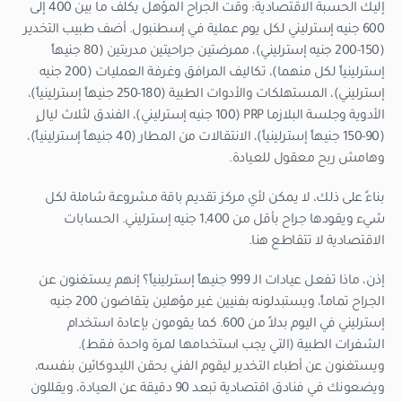
إليك الحسبة الاقتصادية: وقت الجراح المؤهل يكلف ما بين 400 إلى
600 جنيه إسترليني لكل يوم عملية في إسطنبول. أضف طبيب التخدير
(150-200 جنيه إسترليني)، ممرضتين جراحيتين مدربتين (80 جنيهاً
إسترلينياً لكل منهما)، تكاليف المرافق وغرفة العمليات (200 جنيه
إسترليني)، المستهلكات والأدوات الطبية (180-250 جنيهاً إسترلينياً)،
الأدوية وجلسة البلازما PRP (100 جنيه إسترليني)، الفندق لثلاث ليالٍ
(90-150 جنيهاً إسترلينياً)، الانتقالات من المطار (40 جنيهاً إسترلينياً)،
وهامش ربح معقول للعيادة.
بناءً على ذلك، لا يمكن لأي مركز تقديم باقة مشروعة شاملة لكل
شيء ويقودها جراح بأقل من 1,400 جنيه إسترليني. الحسابات
الاقتصادية لا تتقاطع هنا.
إذن، ماذا تفعل عيادات الـ 999 جنيهاً إسترلينياً؟ إنهم يستغنون عن
الجراح تماماً، ويستبدلونه بفنيين غير مؤهلين يتقاضون 200 جنيه
إسترليني في اليوم بدلاً من 600. كما يقومون بإعادة استخدام
الشفرات الطبية (التي يجب استخدامها لمرة واحدة فقط).
ويستغنون عن أطباء التخدير ليقوم الفني بحقن الليدوكائين بنفسه،
ويضعونك في فنادق اقتصادية تبعد 90 دقيقة عن العيادة، ويقللون