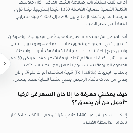
أجريت ثلاث استشارات إصلاحية الشهر الماضي؛ كان متوسط
التكلفة الأصلية للعملية الفاشلة 1,350 جنيهاً إسترلينياً، بينما تراوح
متوسط تقدير تكلفة الإصلاح بين 3,200 إلى 4,800 جنيه إسترليني
اعتماداً على حجم الضرر.
أحد المرضى من برمنغهام اختار عيادته بناءً على فيديو تيك توك، وكان
“الطبيب” في الفيديو هو شقيق صاحب العيادة — وهو طبيب أسنان
وليس جراح زراعة شعر! أما العملية الفعلية فقد أجريت بواسطة
فنيين اثنين بخبرة تدريبية لم تتجاوز أربعة أشهر. فقد المريض 60% من
الطعوم المزروعة بسبب سوء التعامل مع البصيلات، وأصيب
بالتهاب الجريبات (Folliculitis) نتيجة استخدام أدوات ملوثة، والآن
يعاني من ندبات دائمة. الرخيص يصبح مكلفاً للغاية عندما يفشل.
كيف يمكنني معرفة ما إذا كان السعر في تركيا
“أجمل من أن يصدق”؟
إذا كان السعر أقل من 1,400 جنيه إسترليني، فهي بالتأكيد عيادة تدار
بالكامل بواسطة الفنيين.