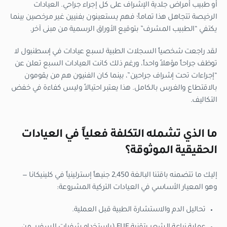
أو طبيب أمراض جلدية الإشراف على كل إجراء جراحي. العيادات
الرخيصة تتجاهل هذا تماماً؛ فهم يستعينون بفنيين غير مرخصين بينما
يكتفي “الطبيب المشرف” بتوقيع الأوراق الرسمية من مبنى آخر.
لقد راجعت شخصياً السجلات الطبية لسبع عيادات في إسطنبول لا
توظف جراحاً مؤهلاً واحداً، ورغم ذلك كانت العيادات السبع تعلن عن
“إجراءات تحت إشراف جراحين”، بينما كان الفنيون هم من يقومون
بالاقتطاع والغرس بالكامل. هذا يعتبر احتيالاً وليس كفاءة في خفض
التكاليف.
ما الذي تشمله التكلفة فعلياً في العيادات
الحقيقية الموثوقة؟
إليك ما تتضمنه باقتنا البالغة 2,450 جنيهاً إسترلينياً في كلينيكانا —
وهو المعيار الأساسي في العيادات التركية المشروعة:
تحاليل الدم والاستشارة الطبية قبل العملية.