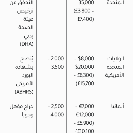
المتحدة
35,000
التحقق من
(£3,800 –
ترخيص
£7,400)
هيئة
الصحة
بدبي
(DHA)
الولايات
$8,000 –
2,000 –
يُنصح
المتحدة
$20,000
3,500
بشهادة
الأمريكية
(£6,300 –
البورد
£15,700)
الأمريكي
(ABHRS)
ألمانيا
€7,000 –
2,500 –
جراح مؤهل
€12,000
4,000
وجوباً
(£5,900 –
£10,100)