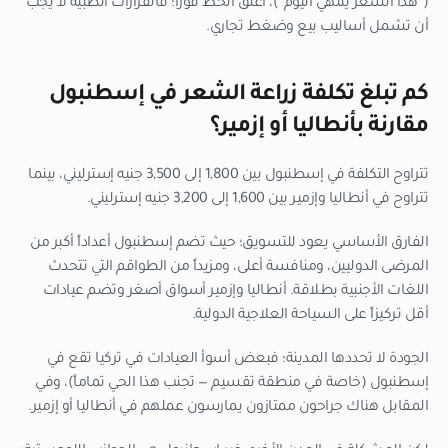
(“هذا السعر ينتهي اليوم”)، أغلق الخط فوراً؛ فالقرارات الطبية لا يجب
أن تشمل أساليب بيع وضغط تجاري.
كم تبلغ تكلفة زراعة الشعر في إسطنبول
مقارنة بأنطاليا أو إزمير؟
تتراوح التكلفة في إسطنبول بين 1,800 إلى 3,500 جنيه إسترليني، بينما
تتراوح في أنطاليا وإزمير بين 1,600 إلى 3,200 جنيه إسترليني.
الفارق الأساسي يعود للتسويق؛ حيث تضم إسطنبول أعداداً أكبر من
المرضى الدوليين، ومنافسة أعلى، ومزيداً من الطواقم التي تتحدث
اللغات الأجنبية بطلاقة. أنطاليا وإزمير أسواق أصغر وتضم عيادات
أقل تركيزاً على السياحة العلاجية الدولية.
الجودة لا تحددها المدينة؛ فبعض أسوأ العيادات في تركيا تقع في
إسطنبول (خاصة في منطقة تقسيم — تجنب هذا الحي تماماً)، وفي
المقابل هناك جراحون ممتازون يمارسون عملهم في أنطاليا أو إزمير.