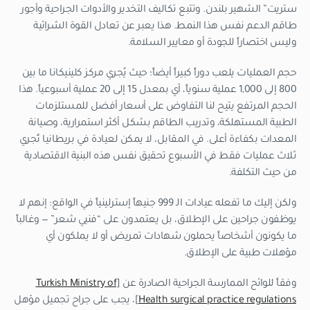
ستريت” الشهير بلندن. وتتبع تكاليف التخدير والأدوات الجراحية وأجور
طاقم الدعم نفس هذا النمط. هذا يعبر عن تعادل القوة الشرائية
وليس اختصاراً للجودة أو معايير السلامة.
حجم العمليات يلعب دوراً كبيراً أيضاً؛ حيث يُجري مركز كلينيكانا ما بين
800 إلى 1,000 عملية سنوياً، أي بمعدل 15 إلى 20 عملية أسبوعياً. هذا
الحجم المرتفع يتيح لنا التفاوض على أسعار أفضل للمستلزمات
الطبية المستهلكة، وتدريب الطاقم بشكل أكثر استمرارية، وصيانة
المعدات بكفاءة أعلى. في المقابل، لا يمكن لعيادة في بريطانيا تُجري
ثلاث عمليات فقط في الأسبوع تحقيق نفس هذه البنية الاقتصادية
من حيث التكلفة.
ولكن إليك ما تفعله عيادات الـ 999 جنيهاً إسترلينياً في الواقع: إنهم لا
يوظفون جراحين على الإطلاق، بل يعتمدون على “فنيي شعر” — وغالباً
ما يكونون أشخاصاً يحملون شهادات تمريض أو لا يملكون أي
مؤهلات طبية على الإطلاق.
وفقاً للوائح الممارسة الجراحية الصادرة عن [
Turkish Ministry of
Health surgical practice regulations
]، يجب على جراح تجميل مؤهل