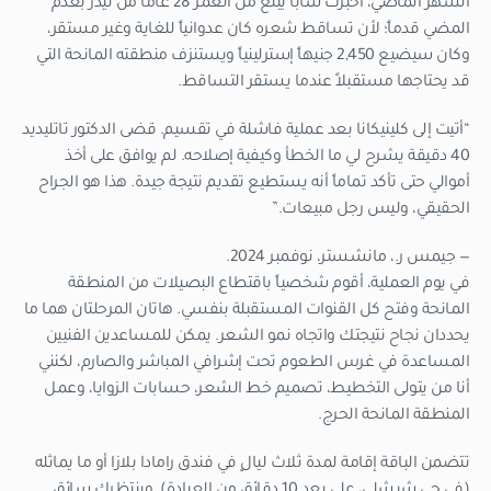
الشهر الماضي، أخبرت شاباً يبلغ من العمر 28 عاماً من ليدز بعدم
المضي قدماً؛ لأن تساقط شعره كان عدوانياً للغاية وغير مستقر،
وكان سيضيع 2,450 جنيهاً إسترلينياً ويستنزف منطقته المانحة التي
قد يحتاجها مستقبلاً عندما يستقر التساقط.
“أتيت إلى كلينيكانا بعد عملية فاشلة في تقسيم. قضى الدكتور تاتليديد
40 دقيقة يشرح لي ما الخطأ وكيفية إصلاحه. لم يوافق على أخذ
أموالي حتى تأكد تماماً أنه يستطيع تقديم نتيجة جيدة. هذا هو الجراح
الحقيقي، وليس رجل مبيعات.”
— جيمس ر.، مانشستر، نوفمبر 2024.
في يوم العملية، أقوم شخصياً باقتطاع البصيلات من المنطقة
المانحة وفتح كل القنوات المستقبلة بنفسي. هاتان المرحلتان هما ما
يحددان نجاح نتيجتك واتجاه نمو الشعر. يمكن للمساعدين الفنيين
المساعدة في غرس الطعوم تحت إشرافي المباشر والصارم، لكنني
أنا من يتولى التخطيط، تصميم خط الشعر، حسابات الزوايا، وعمل
المنطقة المانحة الحرج.
تتضمن الباقة إقامة لمدة ثلاث ليالٍ في فندق رامادا بلازا أو ما يماثله
(في حي شيشلي، على بعد 10 دقائق من العيادة). وينتظرك سائق