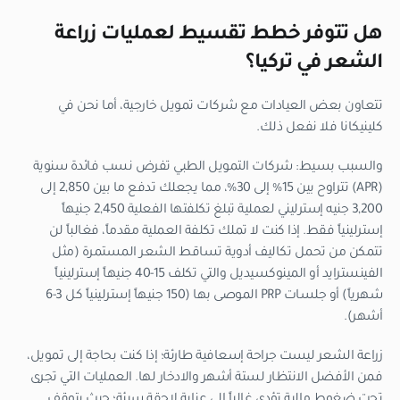
هل تتوفر خطط تقسيط لعمليات زراعة
الشعر في تركيا؟
تتعاون بعض العيادات مع شركات تمويل خارجية، أما نحن في
كلينيكانا فلا نفعل ذلك.
والسبب بسيط: شركات التمويل الطبي تفرض نسب فائدة سنوية
(APR) تتراوح بين 15% إلى 30%، مما يجعلك تدفع ما بين 2,850 إلى
3,200 جنيه إسترليني لعملية تبلغ تكلفتها الفعلية 2,450 جنيهاً
إسترلينياً فقط. إذا كنت لا تملك تكلفة العملية مقدماً، فغالباً لن
تتمكن من تحمل تكاليف أدوية تساقط الشعر المستمرة (مثل
الفينسترايد أو المينوكسيديل والتي تكلف 15-40 جنيهاً إسترلينياً
شهرياً) أو جلسات PRP الموصى بها (150 جنيهاً إسترلينياً كل 3-6
أشهر).
زراعة الشعر ليست جراحة إسعافية طارئة؛ إذا كنت بحاجة إلى تمويل،
فمن الأفضل الانتظار لستة أشهر والادخار لها. العمليات التي تجرى
تحت ضغوط مالية تؤدي غالباً إلى عناية لاحقة سيئة؛ حيث يتوقف