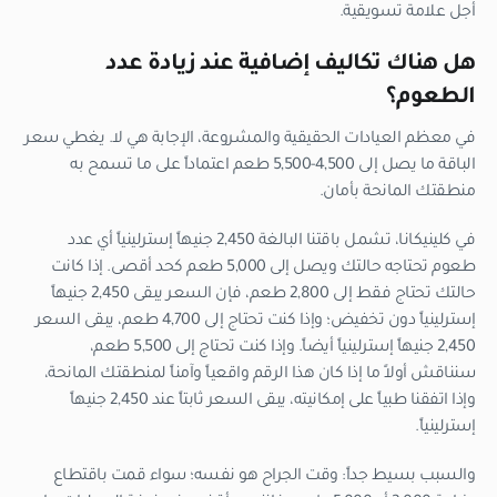
أجل علامة تسويقية.
هل هناك تكاليف إضافية عند زيادة عدد
الطعوم؟
في معظم العيادات الحقيقية والمشروعة، الإجابة هي لا. يغطي سعر
الباقة ما يصل إلى 4,500-5,500 طعم اعتماداً على ما تسمح به
منطقتك المانحة بأمان.
في كلينيكانا، تشمل باقتنا البالغة 2,450 جنيهاً إسترلينياً أي عدد
طعوم تحتاجه حالتك ويصل إلى 5,000 طعم كحد أقصى. إذا كانت
حالتك تحتاج فقط إلى 2,800 طعم، فإن السعر يبقى 2,450 جنيهاً
إسترلينياً دون تخفيض؛ وإذا كنت تحتاج إلى 4,700 طعم، يبقى السعر
2,450 جنيهاً إسترلينياً أيضاً. وإذا كنت تحتاج إلى 5,500 طعم،
سنناقش أولاً ما إذا كان هذا الرقم واقعياً وآمناً لمنطقتك المانحة،
وإذا اتفقنا طبياً على إمكانيته، يبقى السعر ثابتاً عند 2,450 جنيهاً
إسترلينياً.
والسبب بسيط جداً: وقت الجراح هو نفسه؛ سواء قمت باقتطاع