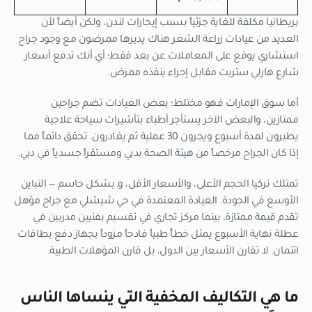
بريطانيا مكلفة للغاية جزئياً بسبب إيجارات لندن، ولكن أيضاً لأن
العديد من عيادات زراعة الشعر هناك يديرها ممرضون مع وجود جراح
استشاري يوقع على المعاملات عن بعد فقط؛ أي أنك تدفع أسعار
شارع هارلي ستريت مقابل إجراء ينفذه ممرض.
أما سوق الإمارات فهو مختلط؛ بعض العيادات تضم جراحين
ممتازين، والبعض الآخر يستأجر أطباء بتأشيرات سياحة علاجية
يطيرون لمدة أسبوع ويجرون 30 عملية ثم يغادرون. تحقق دائماً مما
إذا كان الجراح مرخصاً من هيئة الصحة بدبي ومستقراً جسدياً في دبي.
تمتلك تركيا الحجم الأعلى، والأسعار الأقل، وـ بشكل حاسم — التباين
الأوسع في الجودة. العيادة المعتمدة في حي شيشلي مع جراح مؤهل
تقدم قيمة ممتازة، بينما مركز تجاري في تقسيم بفنيين مدربين في
عطلة نهاية الأسبوع يمثل خطأً طبياً فادحاً مزوداً بجهاز دفع بطاقات
ائتمان. لا تقارن الأسعار بين الدول، بل قارن المؤهلات الطبية.
ما هي التكاليف المخفية التي ينساها الناس