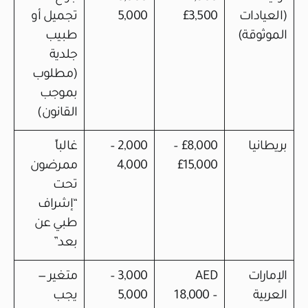
(العيادات
£3,500
5,000
تجميل أو
الموثوقة)
طبيب
جلدية
(مطلوب
بموجب
القانون)
بريطانيا
£8,000 –
2,000 –
غالباً
£15,000
4,000
ممرضون
تحت
“إشراف
طبي عن
بعد”
الإمارات
AED
3,000 –
متغير —
العربية
18,000 –
5,000
يجب