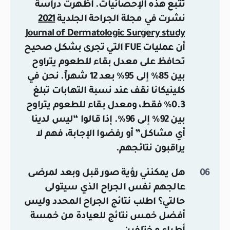
تتبع هذه الإحصائيات. أظهرت دراسة
نشرت في مجلة الجراحة الجلدية
2021
Journal of Dermatologic Surgery study
أن عمليات FUE التي تجرى بشكل صحيح
تحافظ على معدل بقاء للطعوم يتراوح
بين 85% إلى 95% بعد 12 شهراً. نحن في
كلينيكانا نقف عند نسبة التهابات تبلغ
0.3% فقط، ومعدل بقاء للطعوم يتراوح
بين 92% إلى 96%. إذا قالوا “ليس لدينا
أي مشاكل” أو رفضوا الإجابة، فهم لا
يراقبون نتائجهم.
هل يمكنني رؤية صور قبل وبعد لمرضى
عالجهم نفس الجراح الذي سيتولى
حالتي؟
اطلب نتائج الجراح المحدد وليس
أفضل خمس نتائج للعيادة من خمسة