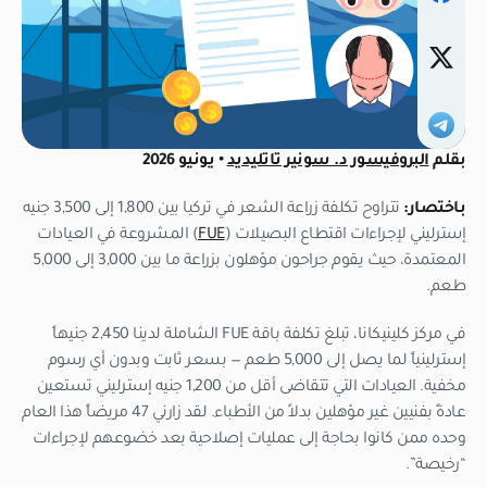
بقلم
البروفيسور د. سونير تاتليديد
• يونيو 2026
باختصار:
تتراوح تكلفة زراعة الشعر في تركيا بين 1,800 إلى 3,500 جنيه
إسترليني لإجراءات اقتطاع البصيلات (
FUE
) المشروعة في العيادات
المعتمدة، حيث يقوم جراحون مؤهلون بزراعة ما بين 3,000 إلى 5,000
طعم.
في مركز كلينيكانا، تبلغ تكلفة باقة FUE الشاملة لدينا 2,450 جنيهاً
إسترلينياً لما يصل إلى 5,000 طعم — بسعر ثابت وبدون أي رسوم
مخفية. العيادات التي تتقاضى أقل من 1,200 جنيه إسترليني تستعين
عادةً بفنيين غير مؤهلين بدلاً من الأطباء. لقد زارني 47 مريضاً هذا العام
وحده ممن كانوا بحاجة إلى عمليات إصلاحية بعد خضوعهم لإجراءات
“رخيصة”.