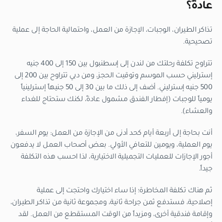
عادةً؟
تذاكر الطيران، الوجبات، الإجازة من العمل، واحتمالية الحاجة إلى عملية
تصحيحية.
تتراوح تكلفة رحلتك من لندن إلى إسطنبول بين 150 إلى 400 جنيه
إسترليني حسب الموسم وتوقيت الحجز، ومن دبي تتراوح بين 200 إلى
500 جنيه إسترليني. أضف إلى ذلك ما بين 30 إلى 50 جنيهاً إسترلينياً
يومياً للوجبات (إفطار الفندق مشمول عادةً، لكنك ستحتاج للغداء
والعشاء).
أنت بحاجة إلى أربعة أيام كحد أدنى من الإجازة من العمل: يوم السفر،
يوم العملية، ويومين للتعافي الأولي. بعض أصحاب العمل لا يدفعون
أجور الإجازات للعمليات التجميلية الاختيارية، لذا احسب هذه التكلفة
جيداً.
ثم هناك تكلفة المخاطرة؛ إذا ساء اختيارك واحتجت إلى عملية
إصلاحية، فستدفع ثمن جراحة ثانية، ومجموعة ثانية من تذاكر الطيران،
وإقامة فندقية أخرى، ومزيداً من الوقت المستقطع من العمل. لقد