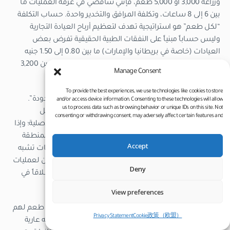
وزراعة 3,000 أو 5,000 طعم، فإنني سأقضي في غرفة العمليات ما
بين 6 إلى 8 ساعات، وتكلفة المرافق والتخدير واحدة. حساب التكلفة
“لكل طعم” هو استراتيجية تهدف لتعظيم أرباح العيادة التجارية
وليس حساباً مبنياً على النفقات الطبية الحقيقية تفرض بعض
العيادات (خاصة في بريطانيا والإمارات) ما بين 0.80 إلى 1.50 جنيه
إسترليني لكل طعم؛ مما يرفع تكلفة 4,000 طعم إلى ما بين 3,200
Manage Consent
إلى 6,000 جنيه إسترليني، وهذا النمط أقل شيوعاً في تركيا.
To provide the best experiences, we use technologies like cookies to store
ولكن احذر تماماً من العيادات التي تعدك بـ “طعوم غير محدودة”.
and/or access device information. Consenting to these technologies will allow
us to process data such as browsing behavior or unique IDs on this site. Not
تمتلك منطقتك المانحة ما بين 4,000 إلى 8,000 طعم قابل
consenting or withdrawing consent, may adversely affect certain features and
للاستخدام على مدار حياتك بالكامل اعتماداً على كثافتها الأصلية؛ وإذا
functions.
قمت بالاقتطاع الجائر (أخذ أكثر من 50%-60% من مخزون المنطقة
Accept
المانحة في جلسة واحدة)، ستعاني من تراجع واضح وفراغات تشبه
الثعلبة في خلفية وجوانب رأسك، ولن يتبقى لديك أي مخزون لعمليات
Deny
مستقبلية. الجراح الذي يعدك بعدد “غير محدود” لا يفكر إطلاقاً في
الحفاظ على منطقتك المانحة على المدى الطويل.
View preferences
لقد عاينت ثلاثة مرضى هذا العام تم اقتطاع أكثر من 6,500 طعم لهم
Privacy Statement
Cookie政策（欧盟）
في جلسة واحدة؛ الثلاثة يعانون الآن من منطقة مانحة شبه عارية