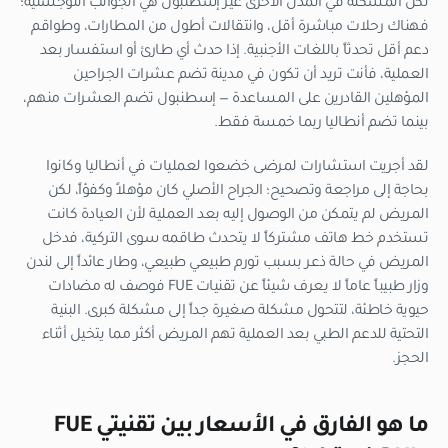
لكن المشكلة في المدن الأخرى غير إسطنبول هي الجوانب اللوجستية؛
فهناك رحلات مباشرة أقل، وانتقالات أطول من المطارات، وطواقم
دعم أقل تحدثاً باللغات الأجنبية. إذا حدث أي طارئ أو استفسار بعد
العملية، فأنت تريد أن تكون في مدينة تضم عشرات الجراحين
المؤهلين القادرين على المساعدة — إسطنبول تضم العشرات منهم،
بينما تضم أنطاليا ربما خمسة فقط.
لقد أجريت استشارات لمرضى خضعوا لعمليات في أنطاليا وكانوا
بحاجة إلى مراجعة وتصحيح؛ الجراح الأصلي كان مؤهلاً وكفؤاً، لكن
المريض لم يتمكن من الوصول إليه بعد العملية لأن العيادة كانت
تستخدم خط هاتف مشتركاً لا يتحدث طاقمه سوى التركية، فدخل
المريض في حالة ذعر بسبب تورم طبيعي طبيعي، وطار عائداً إلى لندن
وزار طبيباً عاماً لا يعرف شيئاً عن تقنيات FUE فوصف له مضادات
حيوية خاطئة، لتتحول مشكلة صغيرة جداً إلى مشكلة كبرى. البنية
التحتية للدعم الطبي بعد العملية تهم المريض أكثر مما يتخيل أثناء
الحجز.
ما هو الفارق في الأسعار بين تقنيتي FUE