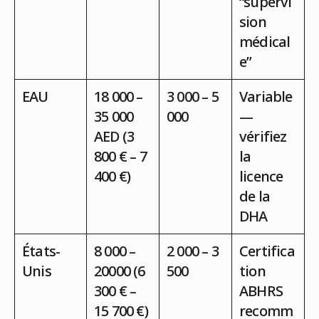
“supervi
sion
médical
e”
EAU
18 000 –
3 000 – 5
Variable
35 000
000
—
AED (3
vérifiez
800 € – 7
la
400 €)
licence
de la
DHA
États-
8 000 –
2 000 – 3
Certifica
Unis
20000 (6
500
tion
300 € –
ABHRS
15 700 €)
recomm