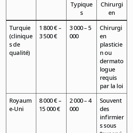
Typique
Chirurgi
s
en
Turquie
1 800 € –
3 000 – 5
Chirurgi
(clinique
3 500 €
000
en
s de
plasticie
qualité)
n ou
dermato
logue
requis
par la loi
Royaum
8 000 € –
2 000 – 4
Souvent
e-Uni
15 000 €
000
des
infirmier
s sous