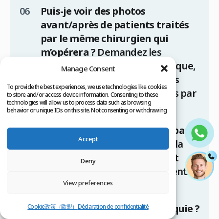
Puis-je voir des photos
avant/après de patients traités
par le même chirurgien qui
m’opérera ?
Demandez les
résultats du chirurgien spécifique,
Manage Consent
pas les cinq meilleurs résultats
To provide the best experiences, we use technologies like cookies
globaux de la clinique obtenus par
to store and/or access device information. Consenting to these
technologies will allow us to process data such as browsing
différents docteurs.
behavior or unique IDs on this site. Not consenting or withdrawing
consent, may adversely affect certain features and functions.
Que se passe-t-il si je ne suis pas
Accept
satisfait à 12 mois ?
Obtenez la
politique de retouche par écrit
Deny
avant d’effectuer tout paiement.
View preferences
Êtes-vous accrédités par le
ministère de la Santé de Turquie ?
Cookie政策（欧盟）
Déclaration de confidentialité