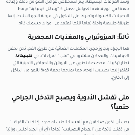
وسد الفراغات البسيطة. يتم استخلاص عوامل النمو من دمك وإعادة
حقنها في الوجه. هذه العوامل تعمل كـ “رسائل كيميائية” توقظ
البصيلات الكسولة وتجبرها على الدخول في مرحلة النمو النشط. إنها
طريقة طبيعية وآمنة تماماً لأنها تعتمد على موارد جسمك ذاته.
ثالثاً: الميزوثيرابي والمغذيات المجهرية
هذا الإجراء يتجاوز مجرد المكملات الغذائية عن طريق الفم. نحن نحقن
الفيتامينات والمعادن مباشرة في “قلب” الفراغات. في
كلينيكانا
،
نختار تركيبات مخصصة تحتوي على البيوتين والأحماض الأمينية التي
تفتقر إليها بصيلات الوجه، مما يمنحها دفعة قوية للنمو من الداخل
إلى الخارج.
متى تفشل الأدوية ويصبح التدخل الجراحي
حتمياً؟
يجب أن نكون صادقين مع أنفسنا؛ الطب له حدود. إذا كانت الفراغات
في ذقنك ناتجة عن “انعدام البصيلات” تماماً (أي أن الجلد أملس وراثياً