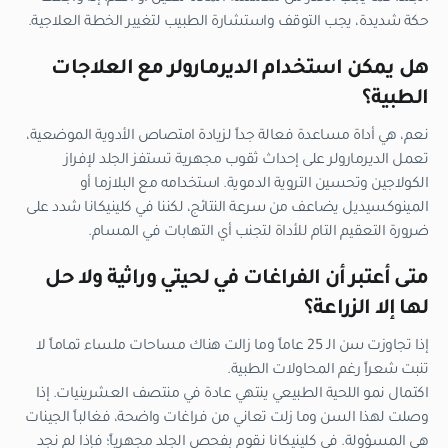
حكة شديدة، يجب التوقف واستشارة الطبيب لتغيير الخطة العلاجية.
هل يمكن استخدام الديرمارولر مع العلاجات
الطبية؟
نعم، هي أداة مساعدة فعالة جداً لزيادة امتصاص الأدوية الموضعية،
تعمل الديرمارولر على إحداث ثقوب مجهرية تستفز الجلد لإفراز
الكولاجين وتحسين التروية الدموية. استخدامه مع البلازما أو
المينوكسيديل يضاعف من سرعة النتائج، لكننا في كلينيكانا شدد على
ضرورة التعقيم التام للأداة لتجنب أي التهابات في المسام.
متى أعتبر أن الفراغات في لحيتي وراثية ولا حل
لها إلا الزراعة؟
إذا تجاوزت سن الـ 25 عاماً وما زالت هناك مساحات ملساء تماماً لا
تنبت شعراً رغم المحاولات الطبية.
اكتمال نمو اللحية الطبيعي ينتهي عادة في منتصف العشرينيات. إذا
وصلت لهذا السن وما زلت تعاني من فراغات واضحة، فغالباً الجينات
هي المسؤولة. في كلينيكانا نقوم بفحص الجلد مجهرياً؛ فإذا لم نجد