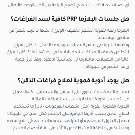
أي بصيلات حية تحت السطح، تصبح الزراعة هي الحل الوحيد والنهائي.
هل جلسات البلازما PRP كافية لسد الفراغات؟
البلازما رائعة لتقوية الشعر الخفيف (الوبري)، لكنها لا تنبت شعراً في
مناطق ميتة تماماً.
وظيفة البلازما هي تحفيز البصيلة الموجودة بالفعل. إذا كان الفراغ
ناتجاً عن ضعف البصيلة، ستنجح البلازما في إحيائها. أما إذا كان الفراغ
خالياً من البصيلات، فالبلازما لن تجد شيئاً لتحفزه، وهنا تبرز أهمية
زراعة الشعر في كلينيكانا .
هل يوجد أدوية فموية لعلاج فراغات الذقن؟
نعم، هناك مكملات تحتوي على البيوتين والسيستين، لكنها تعمل
على تحسين الجودة العامة وليس سد الفراغات الوراثية.
الأدوية الفموية القوية (مثل مثبطات الهرمونات) نادراً ما تستخدم
لعلاج الذقن بسبب آثارها الجانبية على الجسم ككل. نحن في كلينيكانا
نفضل الحلول الموضعية أو الجراحية الدقيقة لأنها تعطي نتائج مركزة
ومباشرة في منطقة المشكلة دون التأثير على بقية أعضاء الجسم.