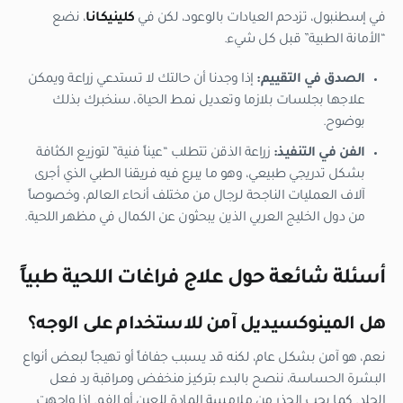
في إسطنبول، تزدحم العيادات بالوعود، لكن في
كلينيكانا
، نضع
“الأمانة الطبية” قبل كل شيء.
الصدق في التقييم:
إذا وجدنا أن حالتك لا تستدعي زراعة ويمكن
علاجها بجلسات بلازما وتعديل نمط الحياة، سنخبرك بذلك
بوضوح.
الفن في التنفيذ:
زراعة الذقن تتطلب “عيناً فنية” لتوزيع الكثافة
بشكل تدريجي طبيعي، وهو ما يبرع فيه فريقنا الطبي الذي أجرى
آلاف العمليات الناجحة لرجال من مختلف أنحاء العالم، وخصوصاً
من دول الخليج العربي الذين يبحثون عن الكمال في مظهر اللحية.
أسئلة شائعة حول علاج فراغات اللحية طبياً
هل المينوكسيديل آمن للاستخدام على الوجه؟
نعم، هو آمن بشكل عام، لكنه قد يسبب جفافاً أو تهيجاً لبعض أنواع
البشرة الحساسة، ننصح بالبدء بتركيز منخفض ومراقبة رد فعل
الجلد. كما يجب الحذر من ملامسة المادة للعين أو الفم. إذا واجهت