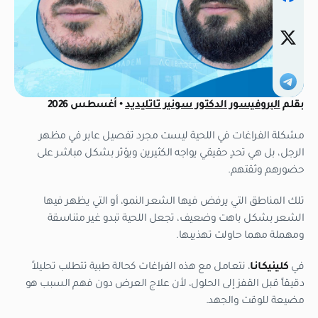
بقلم
البروفيسور الدكتور سونير تاتليديد
• أغسطس 2026
مشكلة الفراغات في اللحية ليست مجرد تفصيل عابر في مظهر
الرجل، بل هي تحدٍ حقيقي يواجه الكثيرين ويؤثر بشكل مباشر على
حضورهم وثقتهم.
تلك المناطق التي يرفض فيها الشعر النمو، أو التي يظهر فيها
الشعر بشكل باهت وضعيف، تجعل اللحية تبدو غير متناسقة
ومهملة مهما حاولت تهذيبها.
في
كلينيكانا
، نتعامل مع هذه الفراغات كحالة طبية تتطلب تحليلاً
دقيقاً قبل القفز إلى الحلول، لأن علاج العرض دون فهم السبب هو
مضيعة للوقت والجهد.