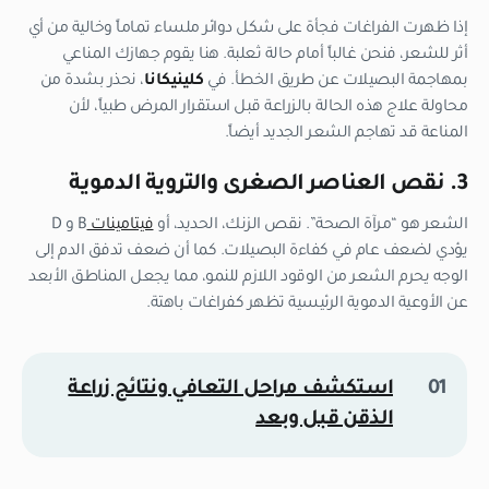
إذا ظهرت الفراغات فجأة على شكل دوائر ملساء تماماً وخالية من أي
أثر للشعر، فنحن غالباً أمام حالة ثعلبة. هنا يقوم جهازك المناعي
بمهاجمة البصيلات عن طريق الخطأ. في
كلينيكانا
، نحذر بشدة من
محاولة علاج هذه الحالة بالزراعة قبل استقرار المرض طبياً، لأن
المناعة قد تهاجم الشعر الجديد أيضاً.
3. نقص العناصر الصغرى والتروية الدموية
الشعر هو “مرآة الصحة”. نقص الزنك، الحديد، أو
فيتامينات
B و D
يؤدي لضعف عام في كفاءة البصيلات. كما أن ضعف تدفق الدم إلى
الوجه يحرم الشعر من الوقود اللازم للنمو، مما يجعل المناطق الأبعد
عن الأوعية الدموية الرئيسية تظهر كفراغات باهتة.
استكشف مراحل التعافي ونتائج زراعة
الذقن قبل وبعد