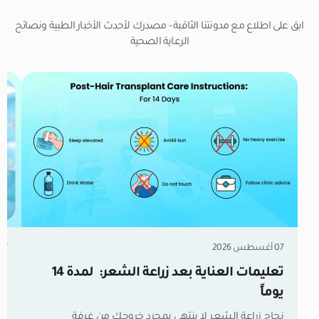
ابق على اطلاع مع مدونتنا الثاقبة - مصدرك لأحدث الأخبار الطبية ونصائح
الرعاية الصحية
07 أغسطس 2026
07 أغسطس 6
تعليمات العناية بعد زراعة الشعر: لمدة 14
زر
يوماً
مل
نجاح زراعة الشعر لا ينتهي بمجرد خروجك من غرفة