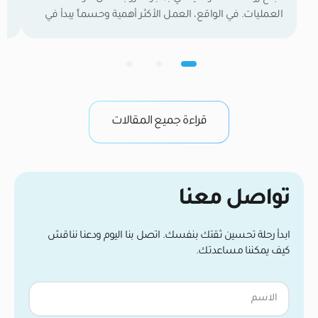
العمليات. في الواقع، العمل الأكثر أهمية وحسماً يبدأ في
تع
اللحظة التي تغادر فيها العيادة. الأسبوعان الأولان هما
وا
الفترة الفاصلة التي تحدد نتائجك النهائية. خلال هذا الوقت،
لح
تكون بصيلات الشعر الجديدة كائنات حية وهشة تعمل
ال
بجد لتأسيس إمدادات الدم وتثبيت نفسها في فروة رأسك.
في
من واقع خبرتنا […]
وب
قراءة جميع المقالات
تواصل معنا
ابدأ رحلة تحسين ثقتك بنفسك. اتصل بنا اليوم ودعنا نناقش
كيف يمكننا مساعدتك.