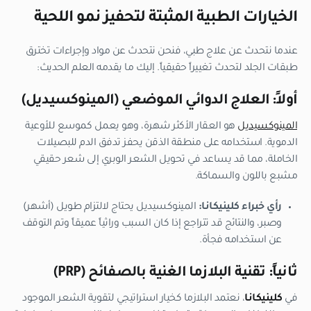
الخيارات الطبية المثبتة لتحفيز نمو اللحية
عندما نتحدث عن علاج طبي، فنحن نتحدث عن مواد وإجراءات تخترق
طبقات الجلد لتحدث تغييراً حقيقياً. إليك ما يقدمه العلم الحديث:
أولاً: العلاج الدوائي الموضعي (المينوكسيديل)
المينوكسيديل
هو العقار الأكثر شهرة، وهو يعمل كموسع للأوعية
الدموية. استخدامه على منطقة الذقن يحفز تدفق الدم للبصيلات
الخاملة، مما قد يساعد في تحويل الشعر الوبري إلى شعر حقيقي
مشبع باللون والسماكة.
رأي خبراء كلينيكانا:
المينوكسيديل يحتاج لالتزام طويل (أشهر)
وصبر، والنتائج قد تتراجع إذا كان السبب وراثياً عميقاً وتم التوقف
عن استخدامه فجأة.
ثانياً: تقنية البلازما الغنية بالصفائح (PRP)
في
كلينيكانا
، نعتمد البلازما كخيار استراتيجي لتقوية الشعر الموجود