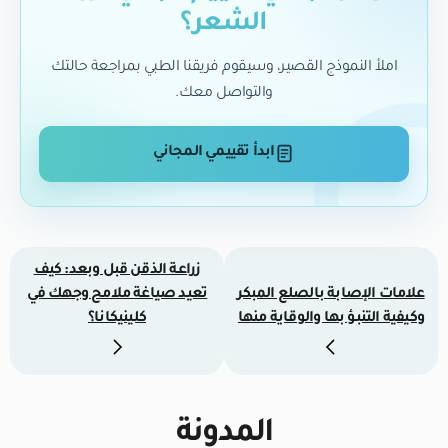
الشعر؟
املأ النموذج القصير، وسيقوم فريقنا الطبي بمراجعة حالتك
والتواصل معك.
ابدأ تقييمي المجاني
زراعة الذقن قبل وبعد: كيف
علامات الإصابة بالصلع المبكر
تعيد صياغة ملامح وجهك في
وكيفية التنبؤ بها والوقاية منها
كلينيكانا؟
المدونة