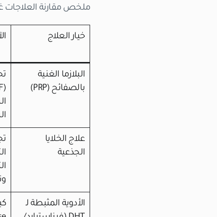
ملخص مقارنة العلاجات غير
خيار العلاج
ال
البلازما الغنية
تح
بالصفائح (PRP)
ال
ال
علاج الخلايا
تج
الجذعية
ال
ال
وت
الأدوية المثبطة لـ