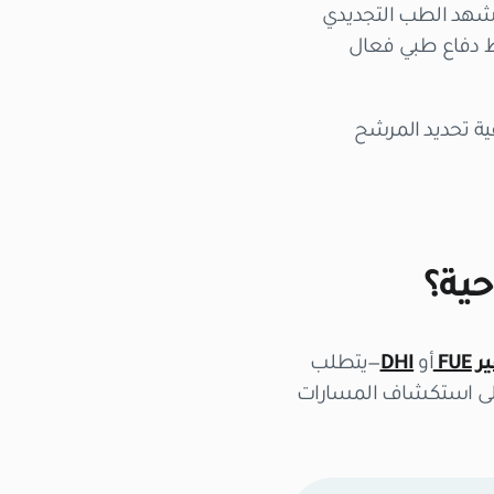
د شهد الطب التجديدي
دفاع طبي فعال
فية تحديد المرشح
حية؟
ر
FUE
أو
DHI
—يتطلب
 الشعر (Trichology)، نشجع المرضى على استكشاف المسارات