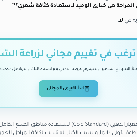
 الجراحة هي خياري الوحيد لاستعادة كثافة شعري؟”
ية هي
لا
.
رغب في تقييم مجاني لزراعة الش
ملأ النموذج القصير، وسيقوم فريقنا الطبي بمراجعة حالتك والتواصل معك.
ابدأ تقييمي المجاني
بينما تظل زراعة الشعر المعيار الذهبي (Gold Standard) لاستعاد
خطوة الأولى دائماً، وليست الخيار المناسب لكافة المراحل العمر