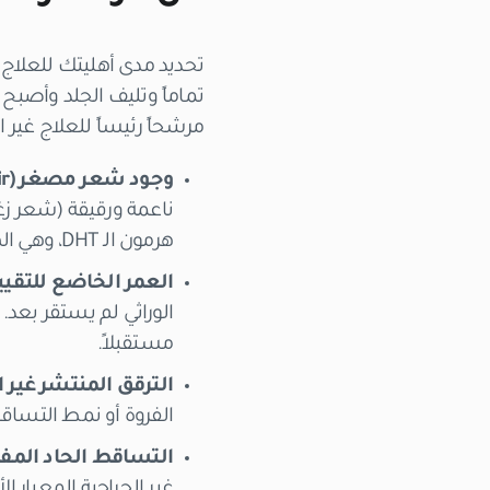
تحديد مدى أهليتك للعلاج 
تماماً وتليف الجلد وأصبح
مرشحاً رئيساً للعلاج غير ا
وجود شعر مصغر (Miniaturized Hair):
ناعمة ورقيقة (شعر زغب
هرمون الـ DHT، وهي الهدف الأول لعمليات الإنقاذ الطبي.
العمر الخاضع للتقييم (تح
الوراثي لم يستقر بعد.
مستقبلاً.
الترقق المنتشر غير النمطي (e Thinning
الفروة أو نمط التسا
التساقط الحاد المفاجئ (n Effluvium