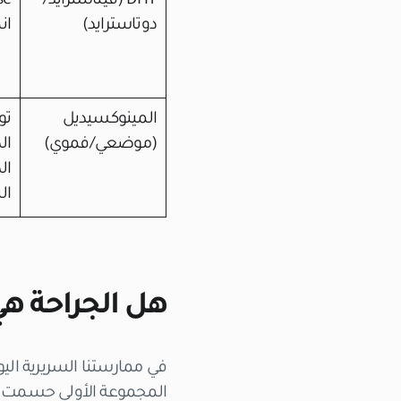
DHT (فيناسترايد/
دوتاسترايد)
ان
المينوكسيديل
تو
(موضعي/فموي)
ال
ال
ال
هل الجراحة هي
في ممارستنا السريرية الي
المجموعة الأولى حسمت قر