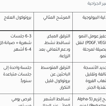
 الجراحية
آلية البيولوجية
المرشح المثالي
بروتوكول العلاج
فيز عومل النمو
الترقق المبكر،
3–6 جلسات
(PDGF, VEGF) لنقل
تساقط نشط،
شهرية + صيانة كل
بصيلة لمرحلة
ودعم التعافي بعد
4–6 أشهر.
نمو.
الزراعة.
ديد الأنسجة
الترقق المتوسط
جلسة واحدة إلى
تالفة وتقليل
الباحثين عن
جلسات متباعدة
تهاب الفروة
بروتوكول قليل
سنوياً.
غذية الجذر.
التكرار.
كبح إنزيم (5-Alpha
تساقط الشعر
قرص يومي