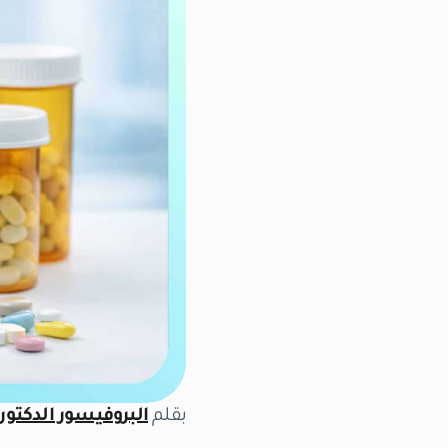
بقلم
البروفيسور الدكتور 