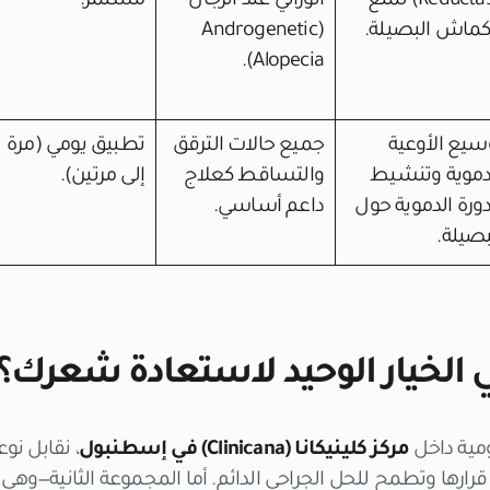
Reductase) لمنع
الوراثي عند الرجال
مستمر.
كماش البصيلة.
(Androgenetic
Alopecia).
سيع الأوعية
جميع حالات الترقق
تطبيق يومي (مرة
دموية وتنشيط
والتساقط كعلاج
إلى مرتين).
دورة الدموية حول
داعم أساسي.
بصيلة.
 الخيار الوحيد لاستعادة شعرك؟
ومية داخل
مركز كلينيكانا (Clinicana) في إسطنبول
، نقابل نو
ارها وتطمح للحل الجراحي الدائم
. أما المجموعة الثانية—وهي