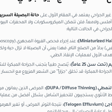
غير الجراحي يعتمد في المقام الأول على
حالة البصيلة السرير
 أملس ولامعاً، فلن تتمكن الميكروسكوبات ولا المحفزات البيول
لجراحي في الحالات التالية
:
ي) بدلاً من الصلع التام، فهذا يعني أن البصيلة لا تزال حية
ت سن 25 عاماً):
يُنصح طبياً بتجنب الجراحة المبكرة لل
 الجراحة المبكرة قد تخلق “جزاراً” من الشعر المزروع مع انحسا
DUPA / Diffus):
المرضى الذين يعانون 
قط الأنثوي يستجيبون للتحفيز الشامل بشكل أفضل من عمليات
Teloge):
نتيجة التوتر، المرض، أو تغير الهرم