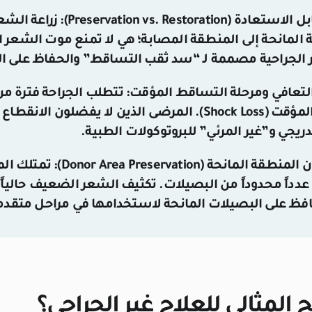
(Preservation vs. Restoration):
زراعة الشع
المانحة إلى المنطقة المصابة؛ هي لا تمنع موت الشعر ا
ر الجراحية مصممة لـ “سد ثقب التساقط” والحفاظ على ال
لتعافي ومرحلة التساقط المؤقت:
تتطلب الجراحة فترة من
والتساقط المؤقت (Shock Loss). المرضى الذين لا يفضلون
ريجي و”غير المرئي” للبروتوكولات الطبية.
المانحة (Donor Area Preservation):
تمتلك الم
دداً محدوداً من البصيلات. تكثيف الشعر الضعيف حالياً 
افظ على البصيلات المانحة لاستخدامها في مراحل متقدم
المثالي للعلاج غير الجراحي؟