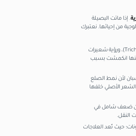
ية
. إذا ماتت البصيلة
وجية من إحيائها
. نعتبرك
عند إجراء فحص الفروة المجهري (Trichoscopy)، ورؤية شعيرات
 ولكنها انكمشت بسبب
شبان لأن نمط الصلع
ر الشعر الأصلي خلفها
من ضعف شامل في
 النقل.
ونات؛ حيث تُعد العلاجات