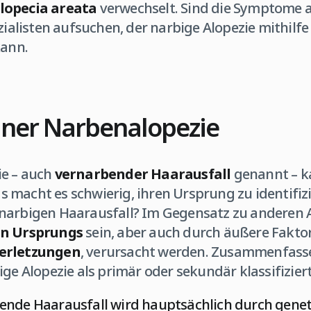
lopecia areata
verwechselt. Sind die Symptome al
ezialisten aufsuchen, der narbige Alopezie mithilfe
kann.
iner Narbenalopezie
ie – auch
vernarbender Haarausfall
genannt – 
 macht es schwierig, ihren Ursprung zu identifiz
narbigen Haarausfall? Im Gegensatz zu anderen A
en Ursprungs
sein, aber auch durch äußere Faktor
Verletzungen
, verursacht werden. Zusammenfass
ige Alopezie als primär oder sekundär klassifiziert
bende Haarausfall wird hauptsächlich durch genet