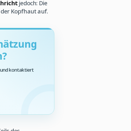
hricht
jedoch: Die
h der Kopfhaut auf.
chätzung
n?
 und kontaktiert
eils des