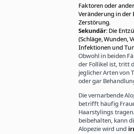
Faktoren oder ander
Veränderung in der E
Zerstörung.
Sekundär
: Die Ent
(Schläge, Wunden, V
Infektionen und Tum
Obwohl in beiden Fä
der Follikel ist, tri
jeglicher Arten von 
oder gar Behandlunge
Die vernarbende Alo
betrifft häufig Frau
Haarstylings tragen
beibehalten, kann di
Alopezie wird und
ir