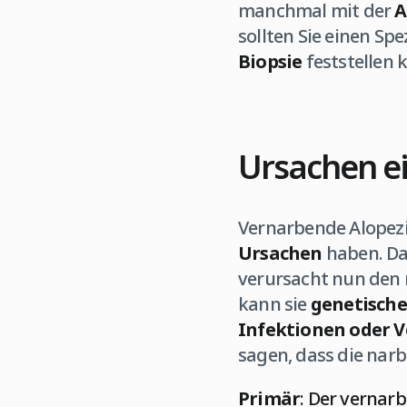
manchmal mit der
A
sollten Sie einen Sp
Biopsie
feststellen 
Ursachen e
Vernarbende Alopez
Ursachen
haben. Das
verursacht nun den 
kann sie
genetisch
Infektionen oder 
sagen, dass die narb
Primär
: Der vernar