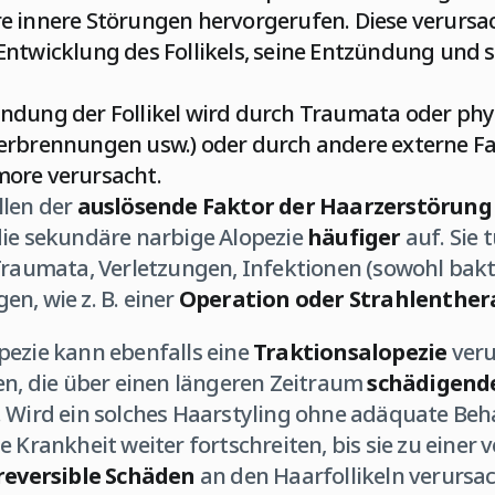
e innere Störungen hervorgerufen. Diese verurs
ntwicklung des Follikels, seine Entzündung und s
zündung der Follikel wird durch Traumata oder ph
erbrennungen usw.) oder durch andere externe F
ore verursacht.
llen der
auslösende Faktor der Haarzerstörung
tt die sekundäre narbige Alopezie
häufiger
auf. Sie t
Traumata, Verletzungen, Infektionen (sowohl bakter
n, wie z. B. einer
Operation oder Strahlenther
pezie kann ebenfalls eine
Traktionsalopezie
veru
en, die über einen längeren Zeitraum
schädigende
. Wird ein solches Haarstyling ohne adäquate Be
e Krankheit weiter fortschreiten, bis sie zu einer
reversible Schäden
an den Haarfollikeln verursac