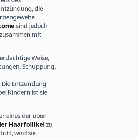
Entzündung, die
Narbengewebe
ptome
sind jedoch
, zusammen mit
erdächtige Weise,
Rötungen, Schuppung,
. Die Entzündung
i Kindern ist sie
er eines der oben
er Haarfollikel
zu
itt, wird sie