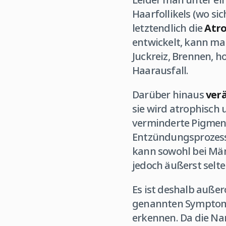
Haarfollikels (wo si
letztendlich die
Atr
entwickelt, kann m
Juckreiz, Brennen, 
Haarausfall.
Darüber hinaus
verä
sie wird atrophisch 
verminderte Pigment
Entzündungsprozesse
kann sowohl bei Männ
jedoch äußerst selte
Es ist deshalb außer
genannten Symptome
erkennen. Da die Nar