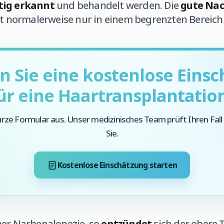
tig erkannt
und behandelt werden. Die
gute Nac
itt normalerweise nur in einem begrenzten Bereic
 Sie eine kostenlose Eins
ür eine Haartransplantatio
kurze Formular aus. Unser medizinisches Team prüft Ihren Fall
Sie.
Kostenlose Einschätzung starten
ner Narbenalopezie, so
entzündet
sich der obere T