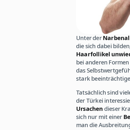
Unter der
Narbenal
die sich dabei bild
Haarfollikel unwie
bei anderen Formen
das Selbstwertgefühl
stark beeinträchtig
Tatsächlich sind viel
der Türkei interessi
Ursachen
dieser Kra
sich nur mit einer
B
man die Ausbreitung