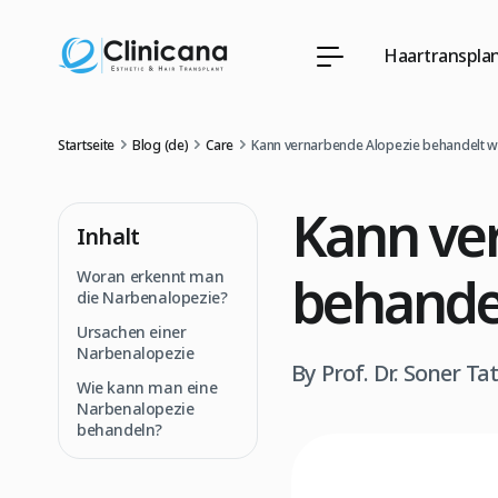
Haartransplan
Startseite
Blog (de)
Care
Kann vernarbende Alopezie behandelt 
Kann ve
Inhalt
behande
Woran erkennt man
die Narbenalopezie?
Ursachen einer
Narbenalopezie
By Prof. Dr. Soner Ta
Wie kann man eine
Narbenalopezie
behandeln?