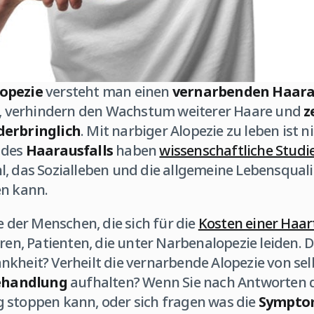
opezie
versteht man einen
vernarbenden Haara
en, verhindern den Wachstum weiterer Haare und
z
derbringlich
. Mit narbiger Alopezie zu leben ist n
 des
Haarausfalls
haben
wissenschaftliche Studi
, das Sozialleben und die allgemeine Lebensquali
en kann.
e der Menschen, die sich für die
Kosten einer Haar
eren, Patienten, die unter Narbenalopezie leiden. D
nkheit? Verheilt die vernarbende Alopezie von selb
ehandlung
aufhalten? Wenn Sie nach Antworten 
 stoppen kann, oder sich fragen was die
Sympto