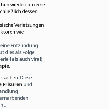
achen wiederrum eine
chließlich dessen
ysische Verletzungen
aktoren wie
eine Entzündung
ut dies als Folge
iell als auch viral)
apie.
rsachen. Diese
 Frisuren
und
handlung
 vernarbenden
ht.