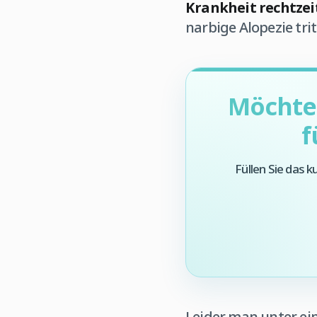
Krankheit rechtzei
narbige Alopezie tr
Möchten
f
Füllen Sie das 
Leider man unter ei