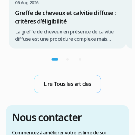
06 Aug 2026
0
Greffe de cheveux et calvitie diffuse :
C
critères d’éligibilité
c
La greffe de cheveux en présence de calvitie
L
diffuse est une procédure complexe mais
e
souvent réalisable, offrant une solution
t
significative pour de nombreux patients.
d
Résumé rapide La greffe de cheveux pour
c
calvitie diffuse est possible sous conditions la
c
qualité de la zone donneuse est primordiale
d
une évaluation médicale approfondie est
g
Lire Tous les articles
indispensable les techniques FUE ou […]
R
Nous contacter
Commencez à améliorer votre estime de soi.