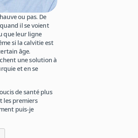
 chauve ou pas. De
uand il se voient
u que leur ligne
e si la calvitie est
ertain âge.
chent une solution à
urquie et en se
oucis de santé plus
t les premiers
ment puis-je