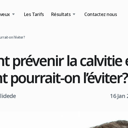
eveux
Les Tarifs
Résultats
Contactez nous
rait-on l’éviter?
prévenir la calvitie 
pourrait-on l’éviter?
tlidede
16 Jan 