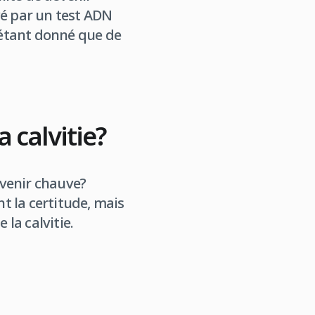
evé par un test ADN
d étant donné que de
 calvitie?
evenir chauve?
t la certitude, mais
la calvitie.