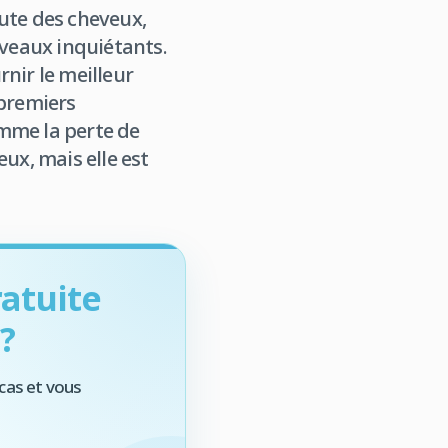
te des cheveux,
iveaux inquiétants.
nir le meilleur
 premiers
mme la perte de
x, mais elle est
atuite
?
cas et vous