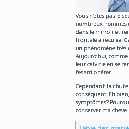
Vous n’êtes pas le se
nombreux hommes et 
dans le mirroir et r
frontale a reculée. C
un phénomène très c
Aujourd’hui, comme 
leur calvitie en se r
fesant opérer.
Cependant, la chute 
conséquent. Eh bien,
symptômes? Pourquo
conserver ma chevelu
Table des matiè