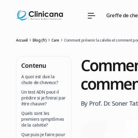
Greffe de ch
Accueil
Blog (fr)
Care
Comment prévenir la calvitie et comment pour
Comment 
Contenu
comment 
A quoi est due la
chute de cheveux?
Un test ADN peut-il
prédire si je finirai par
By Prof. Dr. Soner Ta
être chauve?
Quels sont les
premiers symptômes
de la calvitie?
Que puis-je faire pour