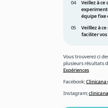
Veillez à ce
experimentée
équipe fixe
Veilllez à ce
faciliter vo
Vous trouverez ci des
plusieurs résultats 
Expériences
Facebook;
Clinicana
Instagram;
clinican