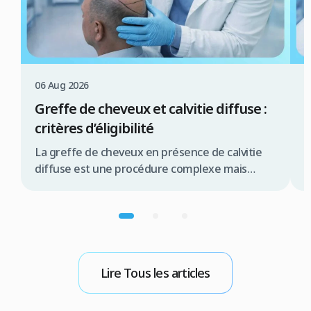
06 Aug 2026
0
Greffe de cheveux et calvitie diffuse :
C
critères d’éligibilité
c
La greffe de cheveux en présence de calvitie
L
diffuse est une procédure complexe mais
e
souvent réalisable, offrant une solution
t
significative pour de nombreux patients.
d
Résumé rapide La greffe de cheveux pour
c
calvitie diffuse est possible sous conditions la
c
qualité de la zone donneuse est primordiale
d
une évaluation médicale approfondie est
g
Lire Tous les articles
indispensable les techniques FUE ou […]
R