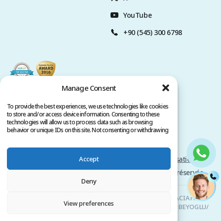
YouTube
+90 (545) 300 6798
Manage Consent
To provide the best experiences, we use technologies like cookies
to store and/or access device information. Consenting to these
technologies will allow us to process data such as browsing
behavior or unique IDs on this site. Not consenting or withdrawing
consent, may adversely affect certain features and functions.
Accept
Politique de Confidentialité
Conditions d'utilisation
Copyright @ 2026 www.clinicana.com. Tous droits réservés.
Deny
Clinicana Greffe de Cheveux & Chirurgies Esthétiques | HACIAHMET
View preferences
MAH. KURTULUS DERESI CAD. NO: 15 -21 IC KAPI NO: 94 BEYOGLU/
ISTANBUL |
+90 549 3006069