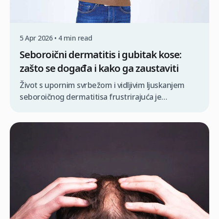
5 Apr 2026 • 4 min read
Seboroični dermatitis i gubitak kose:
zašto se događa i kako ga zaustaviti
Život s upornim svrbežom i vidljivim ljuskanjem
seboroičnog dermatitisa frustrirajuća je
svakodnevna borba koja često dovodi do još
zabrinjavajuće brige: prorjeđivanja kose. Iako je
ovo stanje vlasišta prvenstveno upalno,
razumijevanje izravnih i neizravnih veza između
seboroičnog dermatitisa i gubitka kose prvi je
korak prema ponovnom stjecanju kontrole nad
zdravljem vlasišta i zaštiti folikula. Mnogi ljudi […]