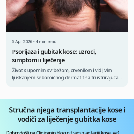
5 Apr 2026 • 4 min read
Psorijaza i gubitak kose: uzroci,
simptomi i liječenje
Život s upornim svrbežom, crvenilom i vidljivim
ljuskanjem seboroičnog dermatitisa frustrirajuća
je svakodnevna borba koja često dovodi do dublje
zabrinutosti: straha od gubitka kose. Iako je ovo
stanje prvenstveno upalni poremećaj vlasišta,
razumijevanje izravne veze između seboroičnog
Stručna njega transplantacije kose i
dermatitisa i gubitka kose ključno je za
vodiči za liječenje gubitka kose
zaustavljanje ciklusa iritacije i zaštitu folikula od
dugoročnih oštećenja. Mnogi pojedinci […]
Dobrodošli na Clinicanin blog o transplantaciji kose, vaš