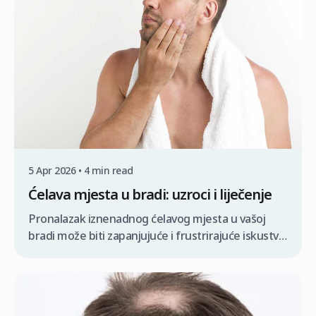
5 Apr 2026 • 4 min read
Ćelava mjesta u bradi: uzroci i liječenje
Pronalazak iznenadnog ćelavog mjesta u vašoj
bradi može biti zapanjujuće i frustrirajuće iskustvo,
posebno kada ste ponosni na dlake na licu. Iako
ove praznine mogu utjecati na vaš izgled i
samopouzdanje, razumijevanje temeljnog uzroka
—bilo da je to stres, genetika ili autoimuna