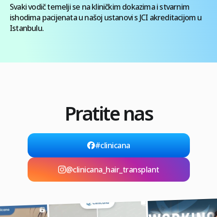
Svaki vodič temelji se na kliničkim dokazima i stvarnim
ishodima pacijenata u našoj ustanovi s JCI akreditacijom u
Istanbulu.
Pratite nas
#clinicana
@clinicana_hair_transplant