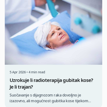
vitalni ‘resurs’ ključno je za osiguravanje prirodnog
izgleda bez prekomjernog vađenja ili vidljivog
ožiljkanja. Mnogi pacijenti brinu o tome imaju […]
5 Apr 2026 • 4 min read
Uzrokuje li radioterapija gubitak kose?
Je li trajan?
Suočavanje s dijagnozom raka dovoljno je
izazovno, ali mogućnost gubitka kose tijekom
tretmana može dodati težak emocionalni teret