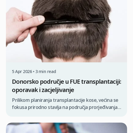
reakcija—prvi je korak prema uspješnom
ponovnom rastu. Mnogi muškarci bore se s
ćelavim mjestima […]
5 Apr 2026 • 3 min read
Donorsko područje u FUE transplantaciji:
oporavak i zacjeljivanje
Prilikom planiranja transplantacije kose, većina se
fokusa prirodno stavlja na područja prorjeđivanja
gdje će nova kosa rasti, ali pravi ključ uspješnog
rezultata leži u zdravlju vašeg FUE donorskog
područja. Razumijevanje kako upravljati i štititi ovaj