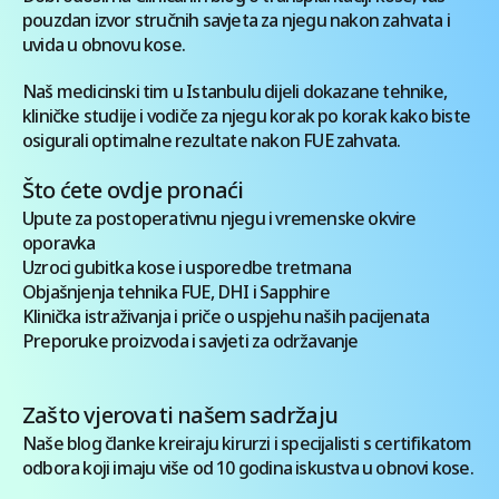
pouzdan izvor stručnih savjeta za njegu nakon zahvata i
uvida u obnovu kose.
Naš medicinski tim u Istanbulu dijeli dokazane tehnike,
kliničke studije i vodiče za njegu korak po korak kako biste
osigurali optimalne rezultate nakon FUE zahvata.
Što ćete ovdje
pronaći
Upute za postoperativnu njegu i vremenske okvire
oporavka
Uzroci gubitka kose i usporedbe tretmana
Objašnjenja tehnika FUE, DHI i Sapphire
Klinička istraživanja i priče o uspjehu naših pacijenata
Preporuke proizvoda i savjeti za održavanje
Zašto vjerovati našem sadržaju
Naše blog članke kreiraju kirurzi i specijalisti s certifikatom
odbora koji imaju više od 10 godina iskustva u obnovi kose.