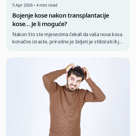
5 Apr 2026 • 4 min read
Bojenje kose nakon transplantacije
kose… Je li moguće?
Nakon što ste mjesecima čekali da vaša nova kosa
konačno izraste, prirodno je željeti je stilizirati ili joj
promijeniti boju kako biste postigli svoj idealan
izgled. Međutim, točno znanje kada možete
sigurno obojati kosu nakon transplantacije ključno
je za izbjegavanje iritacije vlasišta ili oštećenja
osjetljivih novih folikula tijekom njihove najranjivije
faze. Mnogi pacijenti željni su […]