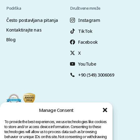
Podrška
Društvene mreže
Često postavljana pitanja
Instagram
Kontaktirajte nas
TikTok
Blog
Facebook
X
YouTube
+90 (549) 3006069
Manage Consent
To provide the best experiences, we use technologies like cookies
to store and/or access device information. Consenting to these
technologies will allow us to process data such as browsing
behavior or unique IDs on this site. Not consenting or withdrawing