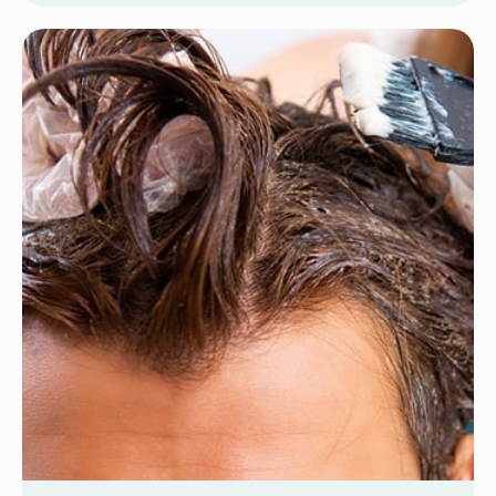
već ionako teškom putovanju. Iako je to
uobičajena zabrinutost, razumijevanje da je
gubitak kose izazvan radioterapijom često
lokaliziran i kontrolabilan može vam pomoći da se
mentalno i fizički pripremite za put koji je pred
vama. Mnogi pacijenti […]