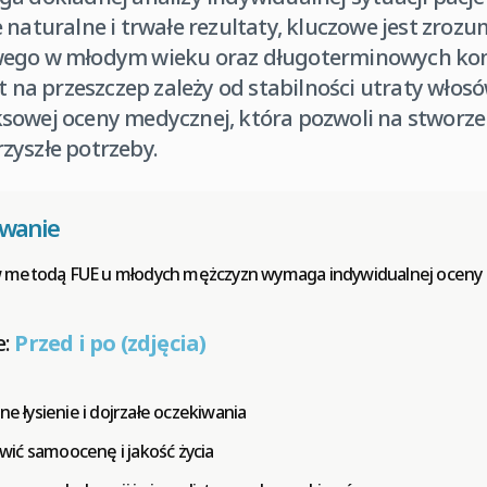
 naturalne i trwałe rezultaty, kluczowe jest zroz
wego w młodym wieku oraz długoterminowych kon
a przeszczep zależy od stabilności utraty włosów
sowej oceny medycznej, która pozwoli na stworzen
zyszłe potrzeby.
owanie
 metodą FUE u młodych mężczyzn wymaga indywidualnej oceny
e:
Przed i po (zdjęcia)
ne łysienie i dojrzałe oczekiwania
ić samoocenę i jakość życia