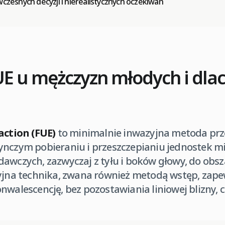
wczesnych decyzji i nierealistycznych oczekiwań
FUE u mężczyzn młodych i dla
action (FUE)
to minimalnie inwazyjna metoda prz
ynczym pobieraniu i przeszczepianiu jednostek m
dawczych, zazwyczaj z tyłu i boków głowy, do obs
zyjna technika, zwana również metodą wstęp, zap
nwalescencję, bez pozostawiania liniowej blizny, c