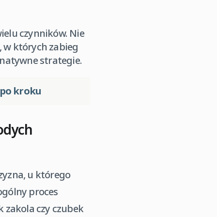
ielu czynników. Nie
, w których zabieg
rnatywne strategie.
 po kroku
odych
yzna, u którego
 ogólny proces
ak zakola czy czubek