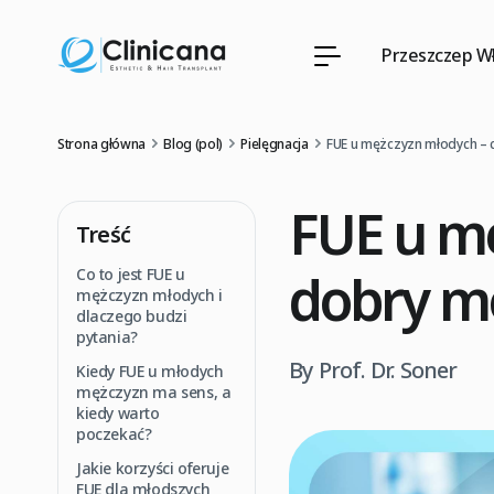
Przeszczep W
Strona główna
Blog (pol)
Pielęgnacja
FUE u mężczyzn młodych – 
FUE u mę
Treść
dobry m
Co to jest FUE u
mężczyzn młodych i
dlaczego budzi
pytania?
By Prof. Dr. Soner
Kiedy FUE u młodych
mężczyzn ma sens, a
kiedy warto
poczekać?
Jakie korzyści oferuje
FUE dla młodszych