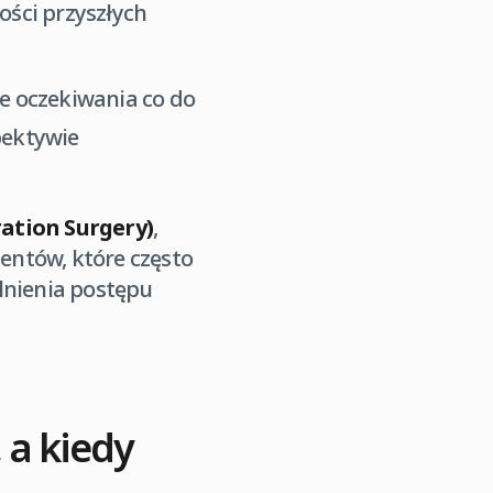
ości przyszłych
e oczekiwania co do
pektywie
ration Surgery)
,
jentów, które często
lnienia postępu
 a kiedy