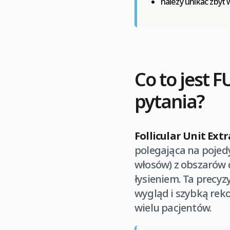
należy unikać zbyt 
Co to jest 
pytania?
Follicular Unit Extr
polegająca na pojed
włosów) z obszarów 
łysieniem. Ta precy
wygląd i szybką reko
wielu pacjentów.