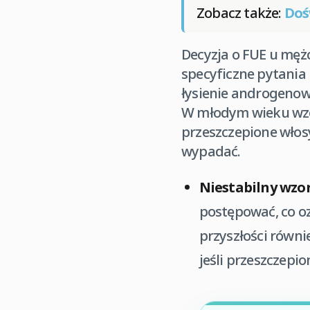
Zobacz także:
Doś
Decyzja o FUE u mężc
specyficzne pytania
łysienie androgenow
W młodym wieku wzorz
przeszczepione włos
wypadać.
Niestabilny wzor
postępować, co o
przyszłości równi
jeśli przeszczepi