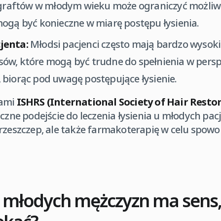
y graftów w młodym wieku może ograniczyć możliw
ogą być konieczne w miarę postępu łysienia.
jenta:
Młodsi pacjenci często mają bardzo wysoki
włosów, które mogą być trudne do spełnienia w pers
 biorąc pod uwagę postępujące łysienie.
jami
ISHRS (International Society of Hair Resto
yczne podejście do leczenia łysienia u młodych pac
przeszczep, ale także farmakoterapię w celu spowo
 młodych mężczyzn ma sens,