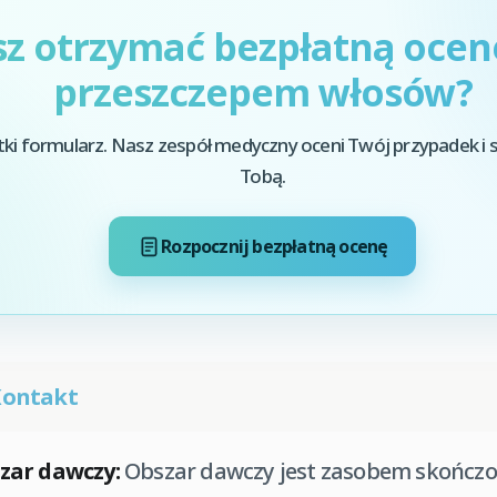
z otrzymać bezpłatną ocen
przeszczepem włosów?
tki formularz. Nasz zespół medyczny oceni Twój przypadek i s
Tobą.
Rozpocznij bezpłatną ocenę
Kontakt
zar dawczy:
Obszar dawczy jest zasobem skończ