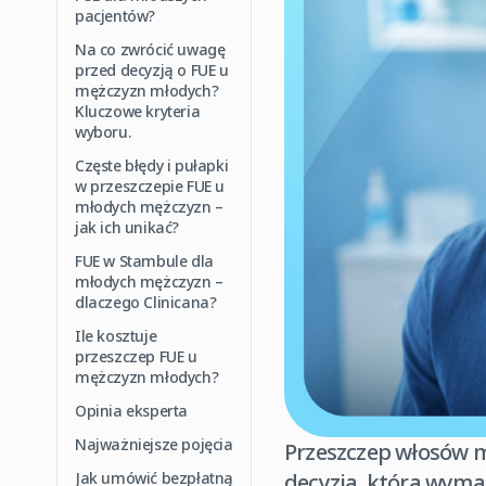
pacjentów?
Na co zwrócić uwagę
przed decyzją o FUE u
mężczyzn młodych?
Kluczowe kryteria
wyboru.
Częste błędy i pułapki
w przeszczepie FUE u
młodych mężczyzn –
jak ich unikać?
FUE w Stambule dla
młodych mężczyzn –
dlaczego Clinicana?
Ile kosztuje
przeszczep FUE u
mężczyzn młodych?
Opinia eksperta
Najważniejsze pojęcia
Przeszczep włosów m
Jak umówić bezpłatną
decyzja, która wymag