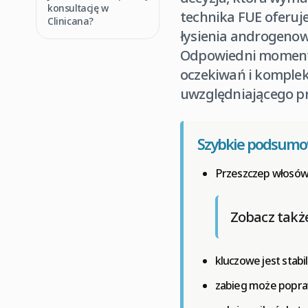
konsultację w
technika FUE oferuje
Clinicana?
łysienia androgeno
Odpowiedni moment n
oczekiwań i komplek
uwzględniającego pr
Szybkie podsum
Przeszczep włosów
Zobacz takż
kluczowe jest stabil
zabieg może popraw