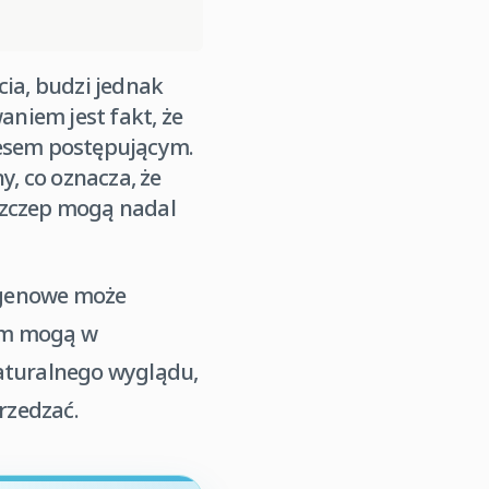
cia, budzi jednak
niem jest fakt, że
cesem postępującym.
y, co oznacza, że
szczep mogą nadal
ogenowe może
iem mogą w
naturalnego wyglądu,
erzedzać.