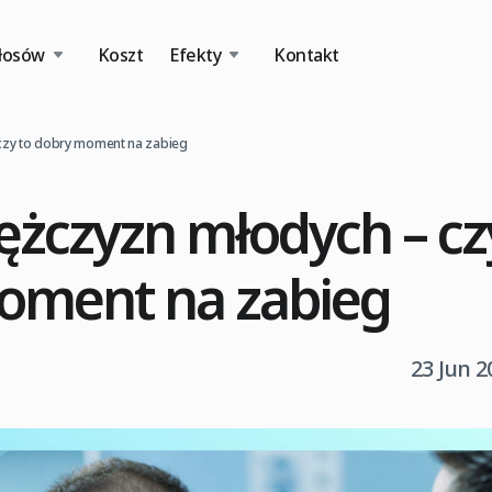
łosów
Koszt
Efekty
Kontakt
czy to dobry moment na zabieg
żczyzn młodych – cz
oment na zabieg
23 Jun 2