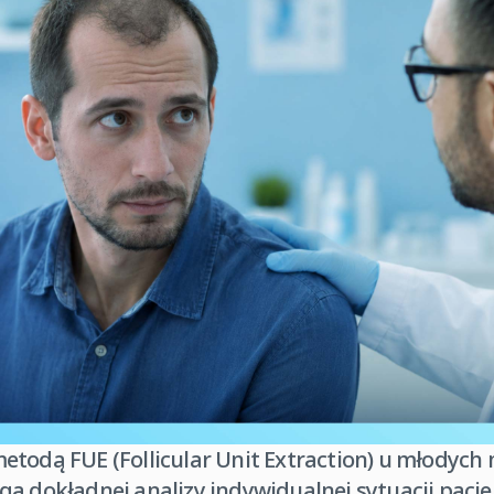
etodą FUE (Follicular Unit Extraction) u młodych
a dokładnej analizy indywidualnej sytuacji pacje