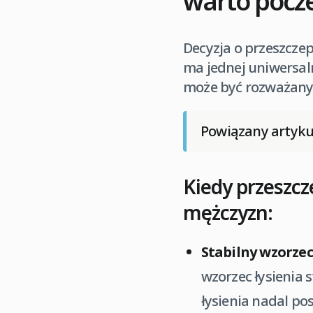
warto pocz
Decyzja o przeszcze
ma jednej uniwersaln
może być rozważany, 
Powiązany artyku
Kiedy przeszc
mężczyzn:
Stabilny wzorzec 
wzorzec łysienia s
łysienia nadal po