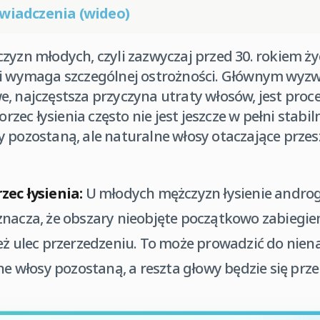
wiadczenia (wideo)
zyzn młodych, czyli zazwyczaj przed 30. rokiem ży
 i wymaga szczególnej ostrożności. Głównym wyzwa
e, najczęstsza przyczyna utraty włosów, jest pro
ec łysienia często nie jest jeszcze w pełni stabiln
y pozostaną, ale naturalne włosy otaczające prze
zec łysienia:
U młodych mężczyzn łysienie andr
znacza, że obszary nieobjęte początkowo zabieg
eż ulec przerzedzeniu. To może prowadzić do nie
one włosy pozostaną, a reszta głowy będzie się prz