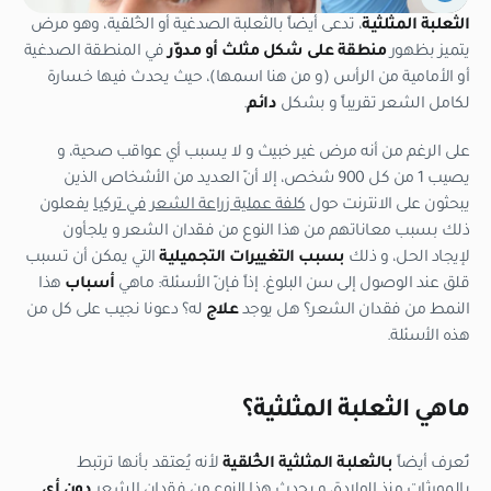
الثعلبة المثلثية
، تدعى أيضاً بالثعلبة الصدغية أو الخُلقية، وهو مرض
يتميز بظهور
منطقة على شكل مثلث أو مدوّر
في المنطقة الصدغية
أو الأمامية من الرأس (و من هنا اسمها)، حيث يحدث فيها خسارة
لكامل الشعر تقريباً و بشكل
دائم
.
على الرغم من أنه مرض غير خبيث و لا يسبب أي عواقب صحية، و
يصيب 1 من كل 900 شخص، إلا أنّ العديد من الأشخاص الذين
يبحثون على الانترنت حول
كلفة عملية زراعة الشعر في تركيا
يفعلون
ذلك بسبب معاناتهم من هذا النوع من فقدان الشعر و يلجأون
لإيجاد الحل، و ذلك
بسبب التغييرات التجميلية
التي يمكن أن تسبب
قلق عند الوصول إلى سن البلوغ. إذاً فإنّ الأسئلة: ماهي
أسباب
هذا
النمط من فقدان الشعر؟ هل يوجد
علاج
له؟ دعونا نجيب على كل من
هذه الأسئلة.
ماهي الثعلبة المثلثية؟
تُعرف أيضاً
بالثعلبة المثلثية الخُلقية
لأنه يُعتقد بأنها ترتبط
بالمورثات منذ الولادة، و يحدث هذا النوع من فقدان الشعر
دون أي