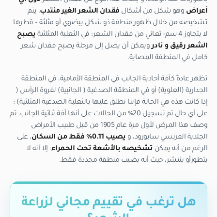
أعراض
وهو شكل من أشكال
فقدان الشعر الغير منتدب
، يتم
تشخيصه من خلال ظهور منطقة ذو شكل بيضوي أو مثلثة – قطرها
لا يتجاوز 4 سم- تعاني من فقدان الشعر: في الثعلبة المثلثية
يصبح
الشعر رقيق و نادر
ويمكن أن يصل إلى مرحلة يصبح فقدان شعر
كامل في المنطقة المصابة.
تظهر عادةً كآفة أحادية الجانب في المنطقة الأمامية، في المنطقة
الجدارية (العلوية) أو في المنطقة الصدغية ( الجانبية) لفروة الرأس (
إذا كانت هذه هي الحالة فإننا نطلق عليها بالثعلبة الصدغية المثلثية) :
على أي حال تم تسجيل 20% من الحالات على أنها آفة ثنائية الجانب. تم
وصف هذا المرض لأول مرة عام 1905 من قبل طبيب الأمراض
الجلدية الفرنسي سابورود، و
يصيب 0.11% فقط من السكان
، على
الرغم من أنه يمكن
تشخيصه بالأشعة تحت الحمراء
: إلا أنه لا
يتطورأو ينتشر، حيث أنه يصيب منطقة محددة فقط.
هل ترغب في تقييم مجاني لزراعة