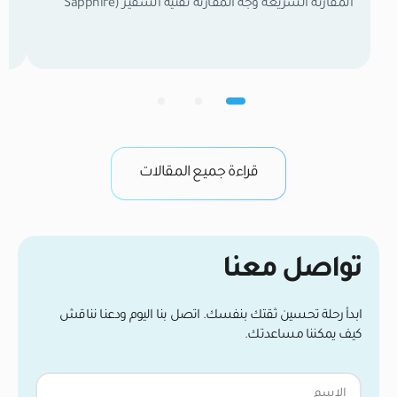
المقارنة السريعة وجه المقارنة تقنية السفير (Sapphire
FUE) تقنية أقلام تشوي (DHI) آلية الزراعة فتح قنوات
مسبقة بشفرة السفير ثم وضع البصيلات يدوياً. زراعة
وم
مباشرة بقلم تشوي (Choi Pen) بدون شقوق مسبقة.
مع
الكثافة القصوى عالية جداً (تصل إلى 50–60 بصيلة/سم²).
ال
متوسطة إلى عالية (40–50 بصيلة/سم²). عدد البصيلات
ال
[…]
ال
قراءة جميع المقالات
تواصل معنا
ابدأ رحلة تحسين ثقتك بنفسك. اتصل بنا اليوم ودعنا نناقش
كيف يمكننا مساعدتك.