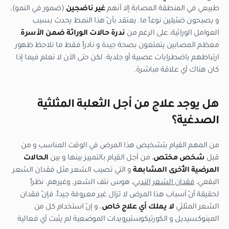
طبيعي في المنطقة المصابة إلا أنهم
غير ناضجين
(ضمور في النمو)،
و يصبحون ضئيلين نوعاً ما. يعتقد بأنّ هذا النمط يحدث بسبب
العوامل الوراثية، على الرغم من
ندرة حالات الوراثة ضمن الأسرة
.
معظم المصابين يتمتعون بصحة جيدة و نادراً فقط ما نلاحظ ظهور
ارتباطهم باضطرابات عصبية أو جلدية: لكن حتى الآن لا نعلم فيما إذا
كان هناك أي علاقة مباشرة.
هل يوجد علاج من أجل الثعلبة المثلثية
الصدغية؟
من المهم القيام بتشخيص هذا المرض في الوقت المناسب و من
قبل
شخص مختص
، من أجل القيام بالتمييز بينها و بين
الحالات
المرضية الأُخرى المشابهة
و التي تصيب الشعر مثل فقدان الشعر
البقعي،
فقدان الشعر الندبي
، هوس نتف الشعر، وغيرهم. نظراً
لحقيقة أنّ أسباب هذا المرض لا تزال غير معروفة جيداً، فإنّ فقدان
الشعر المثلثي
لا يملك أي علاج خاص
، و إنّ استخدام كل من
المينوكسيديل و الكورتيكوستيرويدات الموضعية لم يثبت أي فعالية