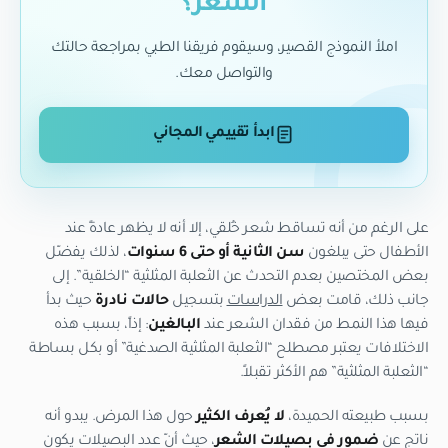
الشعر؟
املأ النموذج القصير، وسيقوم فريقنا الطبي بمراجعة حالتك
والتواصل معك.
ابدأ تقييمي المجاني
على الرغم من أنه تساقط شعر خُلقي، إلا أنه لا يظهر عادةً عند
الأطفال حتى يبلغون
سن الثانية أو حتى 6 سنوات
، لذلك يفضّل
بعض المختصين بعدم التحدث عن الثعلبة المثلثية “الخلقية”. إلى
جانب ذلك، قامت بعض
الدراسات
بتسجيل
حالات نادرة
حيث بدأ
فيها هذا النمط من فقدان الشعر عند
البالغين
: إذاً، بسبب هذه
الاختلافات يعتبر مصطلح “الثعلبة المثلثية الصدغية” أو بكل بساطة
“الثعلبة المثلثية” هم الأكثر تقبلاً.
بسبب طبيعته الحميدة،
لا يُعرف الكثير
حول هذا المرض. يبدو أنه
ناتج عن
ضمور في بصيلات الشعر
، حيث أنّ عدد البصيلات يكون