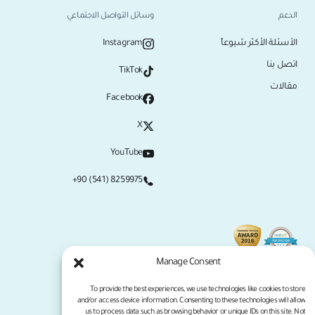
الدعم
وسائل التواصل الاجتماعي
الأسئلة الأكثر شيوعاً
Instagram
اتصل بنا
TikTok
مقالات
Facebook
X
YouTube
+90 (541) 8259975
Manage Consent
To provide the best experiences, we use technologies like cookies to store
and/or access device information. Consenting to these technologies will allow
us to process data such as browsing behavior or unique IDs on this site. Not