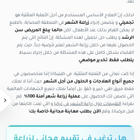
بعد.
لذلك، إنّ العلاج الأساسي المستخدم من أجل الثعلبة المثلثية هو
تجميلي
و يتضمن إجراء
زراعة الشعر
في المنطقة المصابة، بالطبع
لا يمكن القيام بذلك عند الأطفال، لكن
حالما يبلغ المريض سن
الرشد
و يطلب حل تجميلي لهذه المشكلة. إنّ النتائج التي يتم
الحصول عليها من خلال زراعة الشعر تعتبر مُرضية جداً، حيث يتم
القضاء بشكل كامل على هذه المشكلة من خلال إجراء بسيط
يتطلب فقط تخدير موضعي
.
إذا كنت تعاني من الثعلبة المثلثية، في كلينيكانا إننا متخصصون في
جميع أنواع العلاجات و الحلول من أجل الشعر
. حيث أننا لا نملك
فقط فريق طبي خبير و كفؤ ،بل أيضاً نملك جميع الشهادات العالمية
التي تضمن لك الحصول على
عملية زراعة شعر آمنة 100%
. قم
بقراءة
التقييمات حول زراعة الشعر في تركيا
و التي تمت كتابتها من
قبل مرضانا، وقم
الآن بطلب معاينة مجانية خاصة بك
!
هل ترغب في تقييم مجاني لزراعة