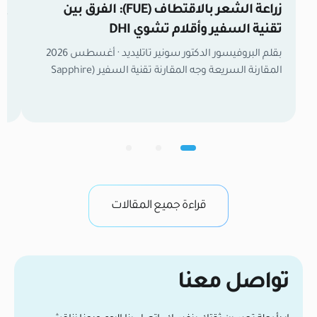
زراعة الشعر بالاقتطاف (FUE): الفرق بين
04 أغسطس 
تقنية السفير وأقلام تشوي DHI
تر
بقلم البروفيسور الدكتور سونير تاتليديد · أغسطس 2026
تش
المقارنة السريعة وجه المقارنة تقنية السفير (Sapphire
FUE) تقنية أقلام تشوي (DHI) آلية الزراعة فتح قنوات
مسبقة بشفرة السفير ثم وضع البصيلات يدوياً. زراعة
وم
مباشرة بقلم تشوي (Choi Pen) بدون شقوق مسبقة.
مع
الكثافة القصوى عالية جداً (تصل إلى 50–60 بصيلة/سم²).
ال
متوسطة إلى عالية (40–50 بصيلة/سم²). عدد البصيلات
ال
[…]
ال
قراءة جميع المقالات
تواصل معنا