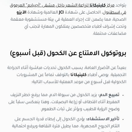
يتواجد
مركز
كلينيكانا
لزراعة الشعر داخل مشفى “أجيبادم” المرموق
في اسطنبول
، الحاصل على شهادة
JCI
العالمية وشهادة
الآيزو
الصحية، مما يضمن لك إجراء العملية في بيئة مستشفوية معقمة
وتحت إشراف أطباء متخصصين يمتلكون المهارة لتجنب أي
مضاعفات محتملة.
بروتوكول الامتناع عن الكحول (قبل أسبوع)
بعيداً عن الأضرار العامة، يسبب الكحول تحديات مباشرة أثناء الجراحة
التجميلية. يوصي أطباء
كلينيكانا
بالتوقف تماماً عن المشروبات
الكحولية قبل أسبوع من موعد العملية للأسباب التالية:
تمييع الدم:
يزيد الكحول من سيولة الدم، مما يرفع خطر النزيف
المفرط أثناء اقتطاف أو زراعة البصيلات، وهذا ينعكس سلباً على
وضوح الرؤية للطبيب ويؤثر على ثبات الطعوم.
تأخير الاستشفاء:
يؤدي الكحول إلى إبطاء قدرة الجسم على
التئام الجروح المجهرية، مما يطيل فترة النقاهة ويرفع احتمالية