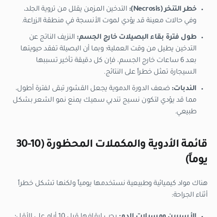
خطر التنخر (Necrosis):
التدخين المزمن يقلل من تروية الجلد،
وفي حالات معينة قد يؤدي لموت الأنسجة في منطقة الزراعة.
طول فترة بقاء البصيلات خارج الجسم:
النزيف الناتج عن
التدخين يطيل من وقت العملية؛ وبما أن البصيلة تفقد حيويتها
بعد 6 ساعات خارج الجسم، فإن كل دقيقة تأخير تسببها
السيجارة تمثل خطراً على النتائج.
الندبات:
ضعف الدورة الدموية يجعل القشور تبقى لفترة أطول،
مما قد يؤدي لتكون نسيج تندبي سميك يمنع نمو الشعر بشكل
طبيعي.
قائمة الأدوية والمكملات المحظورة (10-30
يوماً)
هناك مواد كيميائية وطبيعية نستخدمها يومياً ولكنها تشكل خطراً
أثناء الجراحة:
الأسبرين ومسيلات الدم:
يجب إيقافها قبل 10 أيام على الأقل؛