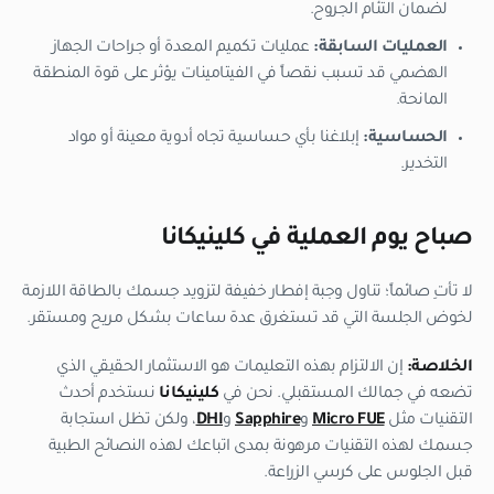
لضمان التئام الجروح.
العمليات السابقة:
عمليات تكميم المعدة أو جراحات الجهاز
الهضمي قد تسبب نقصاً في الفيتامينات يؤثر على قوة المنطقة
المانحة.
الحساسية:
إبلاغنا بأي حساسية تجاه أدوية معينة أو مواد
التخدير.
صباح يوم العملية في كلينيكانا
لا تأتِ صائماً؛ تناول وجبة إفطار خفيفة لتزويد جسمك بالطاقة اللازمة
لخوض الجلسة التي قد تستغرق عدة ساعات بشكل مريح ومستقر.
الخلاصة:
إن الالتزام بهذه التعليمات هو الاستثمار الحقيقي الذي
تضعه في جمالك المستقبلي. نحن في
كلينيكانا
نستخدم أحدث
التقنيات مثل
Micro FUE
و
Sapphire
و
DHI
، ولكن تظل استجابة
جسمك لهذه التقنيات مرهونة بمدى اتباعك لهذه النصائح الطبية
قبل الجلوس على كرسي الزراعة.