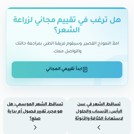
هل ترغب في تقييم مجاني لزراعة
الشعر؟
املأ النموذج القصير، وسيقوم فريقنا الطبي بمراجعة حالتك
والتواصل معك.
ابدأ تقييمي المجاني
تساقط الشعر في سن
تساقط الشعر الموسمي: هل
اليأس: الأسباب والحلول
هو مجرد تغيير فصول أم بداية
لاستعادة الكثافة والأنوثة
صلع؟