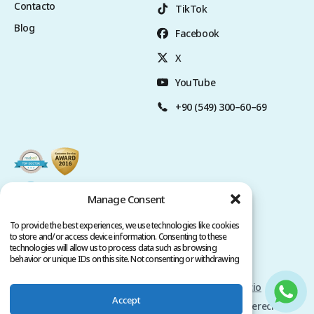
Contacto
TikTok
Blog
Facebook
X
YouTube
+90 (549) 300–60–69
Manage Consent
To provide the best experiences, we use technologies like cookies
to store and/or access device information. Consenting to these
technologies will allow us to process data such as browsing
behavior or unique IDs on this site. Not consenting or withdrawing
consent, may adversely affect certain features and functions.
Politica de privacidad
Términos del servicio
Accept
Copyright @ 2026 www.clinicana.com. Todos los derechos