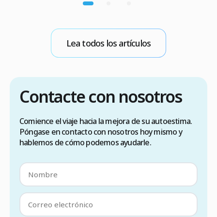
(90 días sin visado), lista de verificación para
n
elegir una clínica […]
p
m
b
Lea todos los artículos
E
Contacte con nosotros
Comience el viaje hacia la mejora de su autoestima.
Póngase en contacto con nosotros hoy mismo y
hablemos de cómo podemos ayudarle.