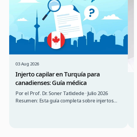
03 Aug 2026
Injerto capilar en Turquía para
canadienses: Guía médica
3
¿
Por el Prof. Dr. Soner Tatlıdede · Julio 2026
s
Resumen: Esta guía completa sobre injertos
capilares en Turquía para canadienses abarca la
P
consulta médica, comparación de costes (3.000
T
$a 5.000$ CAD en Turquía frente a 12.000 $a
s
20.000$ CAD en Canadá), requisitos de visado
d