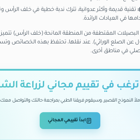
تقنية قديمة وأكثر عدوانية، تترك ندبة خطية في خلف الرأس و
مها في العيادات الرائدة.
لبصيلات المقتطفة من المنطقة المانحة (خلف الرأس) تتميز جي
عن الصلع الوراثي). عند نقلها، تحتفظ بهذه الخصائص وتستم
لي في مناطق أخرى.
رغب في تقييم مجاني لزراعة الش
ملأ النموذج القصير، وسيقوم فريقنا الطبي بمراجعة حالتك والتواصل معك.
ابدأ تقييمي المجاني