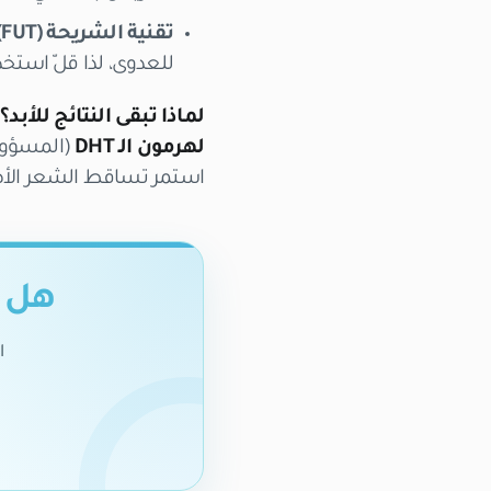
تقنية الشريحة (FUT):
للعدوى، لذا قلّ استخدا
لماذا تبقى النتائج للأبد؟
ا
لهرمون الـ DHT
(المسؤول 
استمر تساقط الشعر الأص
هل ت
ا