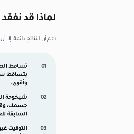
لماذا قد نفقد
رغم أن النتائج دائمة، إل
تساقط الصدمة (oss
يتساقط ساقه
وأقوى.
شيخوخة الش
جسمك، وقد ي
السابقة للع
التوقيت غير