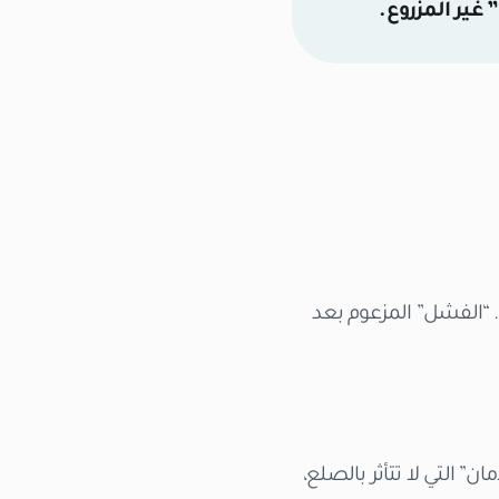
غير المزروع.
ك. “الفشل” المزعوم بعد
” التي لا تتأثر بالصلع،