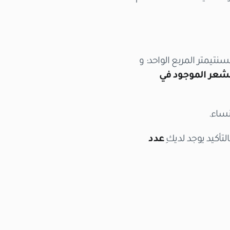
 400 بصيلة شعر تقريباً في السنتيمتر المربع الواحد: و
لشعر الموجود في
نساء.
لتأكيد يوجد لديكِ
عدد