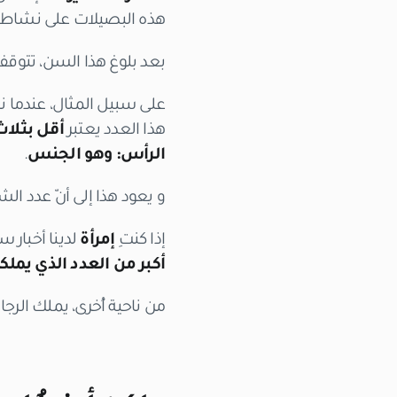
هذه البصيلات على نشاطها حتى 
بعد بلوغ هذا السن، تتوق
هذا العدد يعتبر
أقل بثلاث
الرأس: وهو الجنس
.
و يعود هذا إلى أنّ عدد ال
إذا كنتِ
إمرأة
لدينا أخبار س
أكبر من العدد الذي يملكه
من ناحية أُخرى، يملك الر