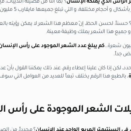
الرأس الذي يملكه الإنسان
؟ بما أننا من فصيلة الثدييات، ف
و أحجام مختلفة، و التي تبلغ جميعها مايقارب 5 مليون شعرة…
؟ حسناً، لحسن الحظ، إنّ معظم هذا الشعر لا يمكن رؤيته بالعين
و جميع هذا الشعر يملك وظيفة معينة.
كم يبلغ عدد الشعر الموجود على رأس الإنسان
ض جداً.
 لكن إذا كان علينا إعطاء رقم، عند ذلك يمكننا القول بأنّ عد
، بالطبع هذا الرقم يختلف تبعاً للعديد من العوامل التي سوف نر
لات الشعر الموجودة على رأس ال
في السنتيمتر المربع الواحد عند الإنسان
؟ مجدداً، من الص