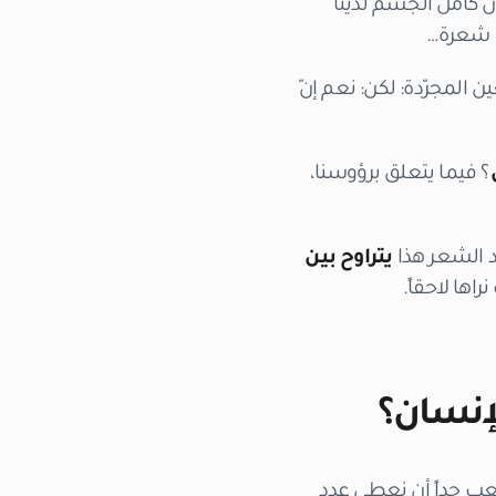
إنّ كامل الجسم لدينا
 المجرّدة: لكن: نعم إنّ
؟ فيما يتعلق برؤوسنا،
د الشعر هذا
يتراوح بين
اها لاحقاً.
إنسان؟
عب جداً أن نعطي عدد