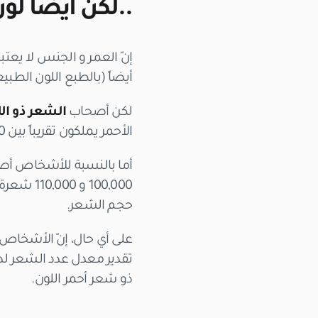
..لكن أيضاُ لو
إنّ العمر و الجنس لا يعتب
أيضاً (بالطبع اللون الطبي
لكن أصحاب
الشعر ذو الل
الأحمر يملكون تقريباً بين 75,000 و 90,000 شعرة – كحد أعظم- .
أما بالنسبة للأشخاص أ
100,000 
حجم الشعر.
على أي حال، إنّ الأشخا
ذو شعر أحمر اللون.