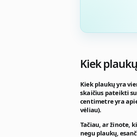
Kiek plaukų
Kiek plaukų yra vi
skaičius pateikti 
centimetre yra apie
vėliau).
Tačiau, ar žinote, k
negu plaukų, esanči