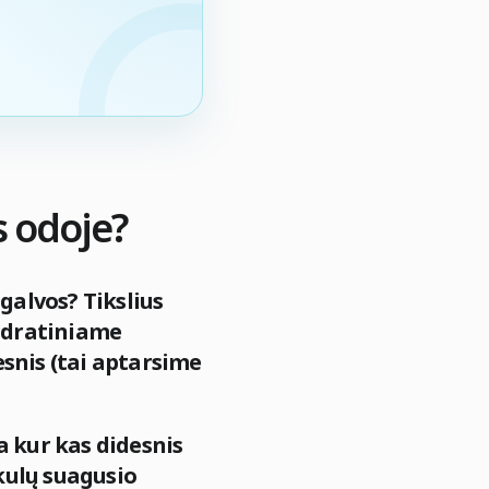
s odoje?
alvos? Tikslius
vadratiniame
esnis (tai aptarsime
ra kur kas didesnis
ikulų suagusio