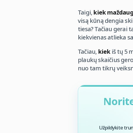
Taigi,
kiek maždaug
visą kūną dengia skir
tiesa? Tačiau gerai t
kiekvienas atlieka sa
Tačiau,
kiek
iš tų 5 
plaukų skaičius gero
nuo tam tikrų veiksn
Norit
Užpildykite tru