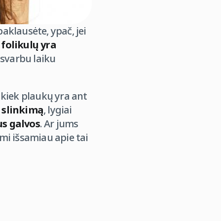
paklausėte, ypač, jei
folikulų yra
 svarbu laiku
 kiek plaukų yra ant
 slinkimą
, lygiai
s galvos
. Ar jums
mi išsamiau apie tai