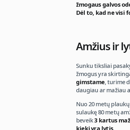
žmogaus galvos odoj
Dėl to, kad ne visi
Amžius ir ly
Sunku tiksliai pasak
žmogus yra skirting
gimstame
, turime 
daugiau ar mažiau a
Nuo 20 metų plaukų f
sulaukę 80 metų amž
beveik
3 kartus ma
kiekį yra lytis
.