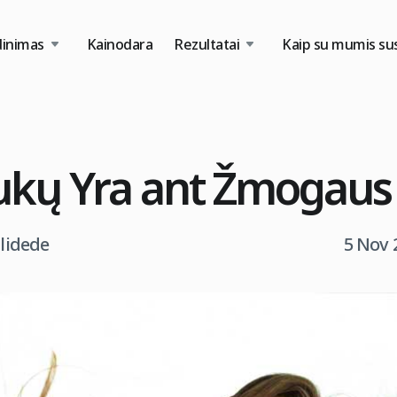
dinimas
Kainodara
Rezultatai
Kaip su mumis sus
ukų Yra ant Žmogaus
tlidede
5 Nov 