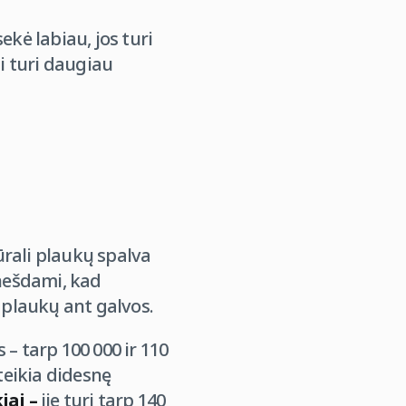
ekė labiau, jos turi
i turi daugiau
tūrali plaukų spalva
nešdami, kad
0 plaukų ant galvos.
 – tarp 100 000 ir 110
teikia didesnę
kiai
–
jie turi tarp 140