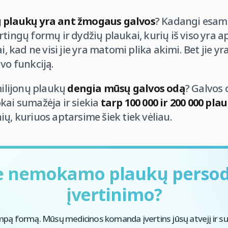
 plaukų yra ant žmogaus galvos
? Kadangi esame
tingų formų ir dydžių plaukai, kurių iš viso yra ap
ai, kad ne visi jie yra matomi plika akimi. Bet jie y
vo funkciją.
milijonų plaukų
dengia mūsų galvos odą
? Galvos
kai sumažėja ir siekia
tarp 100 000 ir 200 000 pla
ių, kuriuos aptarsime šiek tiek vėliau.
e nemokamo plaukų perso
įvertinimo?
mpą formą. Mūsų medicinos komanda įvertins jūsų atvejį ir su 