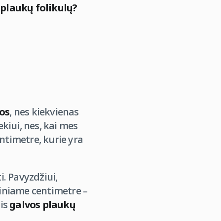
 plaukų folikulų?
os
, nes kiekvienas
kiui, nes, kai mes
ntimetre, kurie yra
. Pavyzdžiui,
iniame centimetre –
tis
galvos plaukų