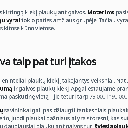
 skirtingą kiekį plaukų ant galvos.
Moterims
pasis
u vyrai
tokio paties amžiaus grupėje. Tačiau vyra
 kitose kūno vietose.
a taip pat turi įtakos
vieninteliai plaukų kiekį įtakojantys veiksniai. Na
kumą
ir galvos plaukų kiekį. Apgailestaujame pra
ma paskutinę vietą – jie teturi tarp 75 000 ir 90 00
kų
savininkai gali pasidžiaugti tankesniais plaukais
 to, juodi plaukai dažniausiai yra storesni, kas su
u daugiausiai plaukų ant galvos turi
šviesiaplau