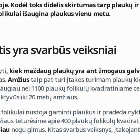
e. Kodėl toks didelis skirtumas tarp plaukų ir
 folikulai išaugina plaukus vienu metu.
tis yra svarbūs veiksniai
yti
, kiek maždaug plaukų yra ant žmogaus galv
as.
Amžius
taip pat turi įtakos turimam plaukų kie
daugiau nei 1100 plaukų folikulų kvadratiniame ce
ktyvūs iki 20 metų amžiaus.
olikulai nustoja gaminti plaukus ir pradeda nykti
iaus teturėsime apie 400 plaukų folikulų kvadrat
žiau
negu gimus. Kitas svarbus veiksnys, įtakojan