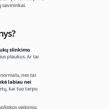
ų savininkai.
nys?
ukų slinkimo
.
us plaukus. Ar tai
 normalu, nes tai
ekė labiau nei
etų, kai tuo tarpu
aplinkos veiksnių: