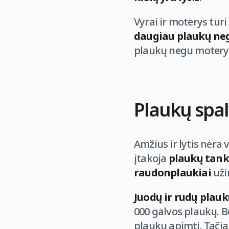
Vyrai ir moterys turi
daugiau plaukų neg
plaukų negu moterys
Plaukų spalv
Amžius ir lytis nėra 
įtakoja
plaukų tan
raudonplaukiai
uži
Juodų ir rudų plau
000 galvos plaukų. Be
plaukų apimtį. Tačia