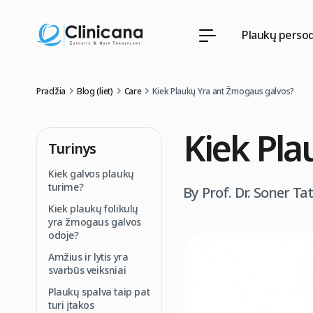
Plaukų perso
Pradžia
Blog (liet)
Care
Kiek Plaukų Yra ant Žmogaus galvos?
Kiek Pla
Turinys
Kiek galvos plaukų
turime?
By Prof. Dr. Soner Ta
Kiek plaukų folikulų
yra žmogaus galvos
odoje?
Amžius ir lytis yra
svarbūs veiksniai
Plaukų spalva taip pat
turi įtakos