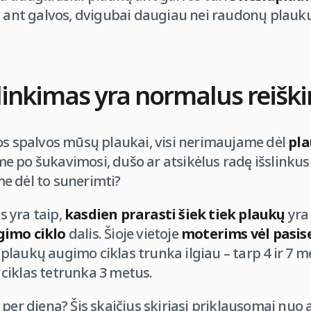
ų ant galvos, dvigubai daugiau nei raudonų plauk
linkimas yra normalus reiški
os spalvos mūsų plaukai, visi nerimaujame dėl
pla
 po šukavimosi, dušo ar atsikėlus radę išslinkusi
e dėl to sunerimti?
 yra taip,
kasdien prarasti šiek tiek plaukų
yra
gimo ciklo
dalis. Šioje vietoje
moterims vėl pasis
plaukų augimo ciklas trunka ilgiau – tarp 4 ir 7 m
ciklas tetrunka 3 metus.
per dieną? Šis skaičius skiriasi priklausomai nuo 