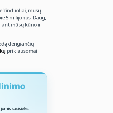
 žinduoliai, mūsų
ie 5 milijonus. Daug,
ra ant mūsų kūno ir
 odą dengiančių
ukų
priklausomai
dinimo
jumis susisieks.