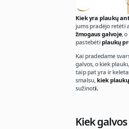
Kiek yra plaukų an
jums pradėjo retėti a
žmogaus galvoje
, 
pastebėti
plaukų p
Kai pradedame svarst
galvos, o kiek plaukų
taip pat yra ir kelet
smalsu,
kiek plaukų
sužinot
i.
Kiek galvos