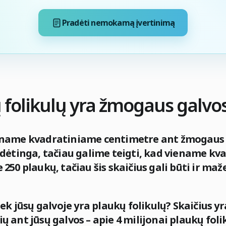
Pradėti nemokamą įvertinimą
 folikulų yra žmogaus galvo
ename kvadratiniame centimetre ant žmogaus g
sudėtinga, tačiau galime teigti, kad viename k
 250 plaukų, tačiau šis skaičius gali būti ir maž
iek jūsų galvoje yra plaukų folikulų? Skaičius y
ų ant jūsų galvos – apie 4 milijonai plaukų fol