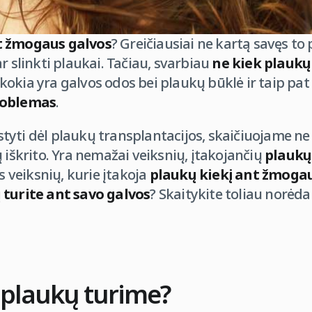
t žmogaus galvos
? Greičiausiai ne kartą savęs to 
r slinkti plaukai. Tačiau, svarbiau
ne kiek plaukų 
o kokia yra galvos odos bei plaukų būklė ir taip pat
roblemas
.
yti dėl plaukų transplantacijos, skaičiuojame ne
 iškrito. Yra nemažai veiksnių, įtakojančių
plaukų
as veiksnių, kurie įtakoja
plaukų kiekį ant žmogau
 turite ant savo galvos
? Skaitykite toliau norėda
 plaukų turime?