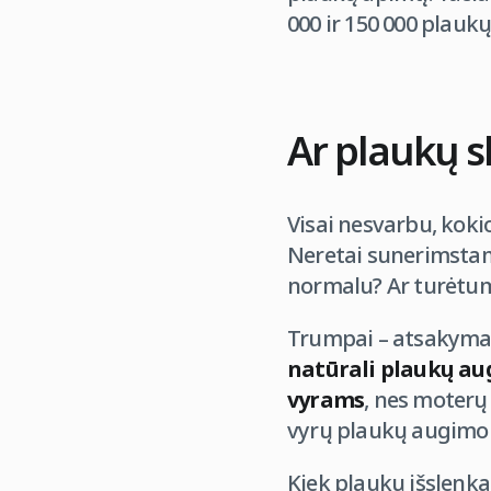
000 ir 150 000 plauk
Ar plaukų s
Visai nesvarbu, koki
Neretai sunerimstame
normalu? Ar turėtum
Trumpai – atsakymas
natūrali plaukų au
vyrams
, nes moterų 
vyrų plaukų augimo 
Kiek plaukų išslenka 