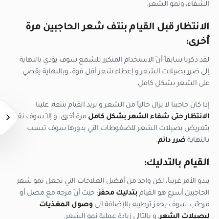
الشفاء، ونمو الشعر.
الانتظار قبل القيام بنتف شعر الحاجبين مرة
أُخرى:
لقد ذكرنا سابقاً أنّ الاستخدام المتكرر للشمع سوف يؤدي بالنهاية
إلى ضرر بصيلات الشعر و إعطاء شعر أقل قوة، وبالنهاية يقضي
على الشعر بشكل كامل.
إذا كان حاجبنا لا يزال خالياً من الشعر و نريد القيام بنتفه، علينا
الانتظار حتى شفاء الشعر بشكل كامل
مرة أُخرى: و إلاّ سوف نقوم
بتعريض بصيلات الشعر للضغوطات التي بدورها سوف تسبب
بالنهاية
ضرر دائم
.
القيام بالتدليك:
يبدو الأمر غريباً، لكن واحد من أفضل العلاجات التي تجعل نمو شعر
الحاجبين أسرع هو القيام
بتدليك محفز
: حيث أنّ مزجه مع مصل أو
مرطّب، سوف يحفز ترطيبه بالإضافة إلى
وصول المغذيات
لبصيلات الشعر
، و بالتالي زيادة عملية نمو الشعر.