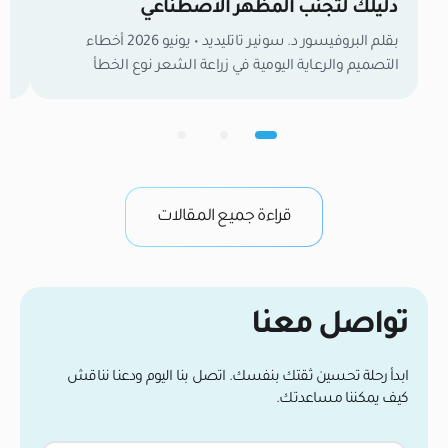
دليلك لتجنب المظهر الاصطناعي
تق
بقلم البروفيسور د. سونير تاتليديد • يونيو 2026 أخطاء
التصميم والرعاية اليومية في زراعة الشعر نوع الخطأ
والتصميم السبب والآلية الجراحية/السلوكية النتيجة
الظاهرة والحل الطبي الوقائي خط شعر هندسي حاد رسم
مس
الجبهة كخط مستقيم تام دون مراعاة انحناءات الجمجمة
وتراجع الشعر الطبيعي مع العمر. مظهر اصطناعي جامد؛
الوقاية تعتمد على التعرجات المجهرية (Micro-
irregularities). مظهر شعر الدمية (Doll’s […]
…]
قراءة جميع المقالات
تواصل معنا
ابدأ رحلة تحسين ثقتك بنفسك. اتصل بنا اليوم ودعنا نناقش
كيف يمكننا مساعدتك.