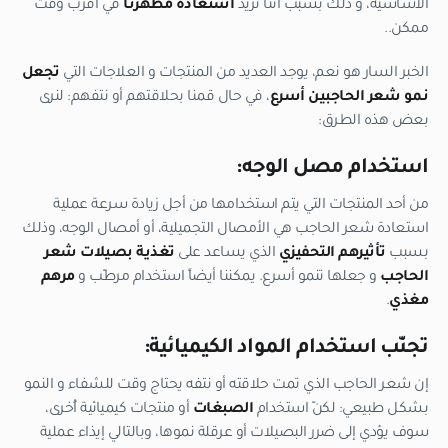
الأساسية، و ذلك بسبب أننا نريد
استعادة مظهرنا
في أقرب وقت
ممكن..
الخبر السار هو نعم، يوجد العديد من المنتجات و العلاجات التي
تجعل
نمو شعر الحاجبين أسرع
، في حال قمنا بحلاقتهم أو نتفهم: لنرى
بعض هذه الطرق:
استخدام مصل الوجه:
من أحد المنتجات التي يتم استخدامها من أجل زيادة سرعة عملية
استعادة شعر الحاجب هي الأمصال التجميلية، أو أمصال الوجه، وذلك
بسبب
تأثيرهم التحفيزي
الذي يساعد على
تغذية بصيلات شعر
الحاجب
و جعلها تنمو أسرع. يمكننا أيضاً استخدام مرطّب و
مرهم
مغذي
.
تجنّب استخدام المواد الكيميائية:
إن شعر الحاجب الذي تمت حلاقته أو نتفه يحتاج وقت للشفاء و النمو
بشكل طبيعي: لكنّ استخدام
الصبغات
أو منتجات كيميائية أُخرى،
سوف يؤدي إلى ضرر البصيلات أو عرقلة نموها، وبالتالي إيذاء عملية