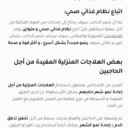
اتباع نظام غذائي صحي:
بما أنّ شعر الحاجب سوف يحتاج إلى إمدادات من المواد الغذائية من
أجل عملية شفائهم، فإنّ اتباع
نظام غذائي صحي و متوازن
يوفر
الفيتامينات
الضرورية والمعادن، سوف يساعد شعر الحاجب بشكل
كبير، و بالتالي سوف
ينمو مجدداً بشكل أسرع ، و أكثر قوة و صحة
.
بعض العلاجات المنزلية المفيدة من أجل
الحاجبين
العديد من الأشخاص يفضلون استخدام
العلاجات المنزلية من أجل
إعادة نمو شعر حاجبهم
بشكل أكثر سهولة. إنّ إحدى الطرق
المفيدة و البسيطة هي مزج قطعة من البصل المفروم مع القليل
من الماء،
ثم وضعها على الحاجبين والقيام بتدليك بسيط من أجل
تحفيز تدفق
الدم
و
إعادة نمو الشعر
. يمكنك أيضاً استخدام زيت اللوز أو الزيتون،