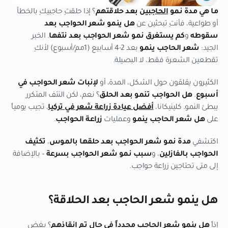
ما هي مدة نمو
الحاجبين
بعد حلاقتهم
؟ إذا حلقتِ حاجبيكِ بالخطأ
أو طواعية، فأنتِ تبحثين عن
هل ينمو شعر الحواجب بعد
سقوطه
و
كم يستغرق نمو شعر الحواجب بعد نتفها
. الخبر
الجيد:
شعر الحاجب ينمو
بعد 2-4 أسابيع (1مم/أسبوع) لأنكِ
تقطعين الشعرة فقط، لا البصيلة.
الكثيرون يقلقون حول الشكل، المدة، أو
لإنبات شعر الحواجب في
أسبوع
.
هل الحواجب تنمو بعد الحلق
؟ نعم، لكن النتف المتكرر
يبطئ النمو. كلينيكانا،
أفضل عيادة زراعة شعر في تركيا
، تجيب يومياً
على
هل شعر الحاجب ينمو
وعمليات
زراعة الحواجب
.
اكتشفي
مدة نمو شعر الحواجب بعد حلقها بالموس
،
تكثيف
الحواجب بالفازلين
، و
سبب نمو شعر الحواجب بسرعة
– بالإضافة
إلى متى تحتاجين زراعة حواجب.
هل ينمو شعر الحاجب بعد الحلاقة؟
إذاً
هل ينمو شعر الحاجب مجدداً في حال تم إنقاذهم
؟ بغض