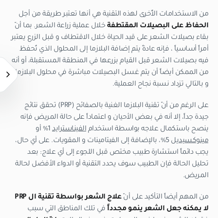
من الاستخدامات الأُخرى لهذه التقنية هي أنها تعتبر طريقة من أجل
الحفاظ على البصيلات المقتطفة
خلال عملية زراعة الشعر. بما أنّ
بقاء بصيلات الشعر على قيد الحياة خلال الاقتطاف و قبل الزرع يعتبر
أمراً أساسياً ، فإنه عادةً يتم إضافة البلازما إلى المحلول الذي تُحفظ
فيه بصيلات الشعر قبل القيام بزرعها في المنطقة المستقبلة، أو أنه
من الممكن أيضاً أن يتم غسل البصيلات مباشرة في محلول البلازما.
و بالتالي تزداد نسبة نجاح العملية.
على الرغم من أنّ تقنية البلازما الغنية بالصفائح (PRP) تحقق نتائج
جيدة جداً، إلا أنه في بعض الأحيان و اعتماداً على حالة المريض فإنه
ينصح باستكمال علاجه بواسطة استخدام
الفيناسترايد
1% أو
مينوكسيديل
5%، بالإضافة إلى الفيتامينات و المقويات. على أي حال،
يجب دائماً استشارة طبيب مختص قبل اللجوء إلى أي علاج: بعد
تحليل الحالة فإن الطبيب سوف يحدد التقنية أو الدواء الأفضل لحالة
المريض.
من المهم أيضاً التأكيد على أنّ
علاج الشعر بواسطة تقنية ال
PRP
لا يمكنه جعل الشعر ينمو مجدداً
في تلك المناطق التي سبب