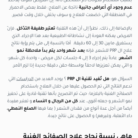
بسبب استخدام مكونات دم الشخص ذاته. إنّ المريض سوف يلاحظ
عدم وجود أي أعراض جانبية
ناتجة عن العلاج: فقط بعض الاحمرار
في المنطقة التي خضعت للعلاج و سوف يختفي خلال وقت قصير.
بالإضافة إلى ذلك، نظراً إلى أنّ هذه التقنية
تعتبر طفيفة التدّخل
، فإنّ
المريض يمكنه العودة إلى نشاطاته الطبيعية بعد هذا الإجراء، الذي
يستغرق مابين 30 إلى 60 دقيقة. أمّا بالنسبة إلى متى يتم رؤية نتائج
علاج ال PRP للشعر، فإنه
بعد شهر واحد يتم بدأ ملاحظة نمو
الشعر
: عادةً يتم إجراء 3 إلى 4 جلسات لكل مريض – واحدة كل شهر-
و التي يمكن تعزيزها لاحقاً بواسطة حقن دقيقة جديدة إذا لزم الأمر.
السؤال هو:
هل تُفيد تقنية ال
PRP
؟ يوجد العديد من
الدراسات
التي
تدعم النتائج التي تم الحصول عليها من خلال العلاج باستخدام
الصفائح الغنية بالبلازما: حيث تم التصريح بأنها تقنية قادرة على تحفيز
نمو الشعر و جعله أقوى، عند
كل من الرجال و النساء
و تعتبر مفيدة
أيضاً من أجل عدة أنواع من فقدان الشعر ( بما فيها
الصلع النمطي
،
داء الثعلبة، وغيرهم) و الحصول على نتائج جيدة.
ماهي نسبة نجاح علاج الصفائح الغنية