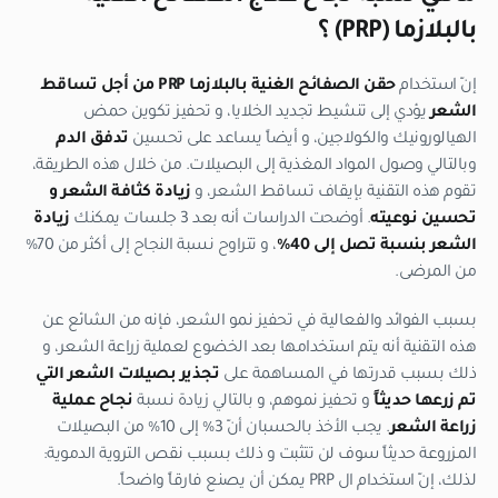
بالبلازما (
PRP
) ؟
إنّ استخدام
حقن الصفائح الغنية بالبلازما
PRP
من أجل تساقط
الشعر
يؤدي إلى تنشيط تجديد الخلايا، و تحفيز تكوين حمض
الهيالورونيك والكولاجين، و أيضاً يساعد على تحسين
تدفق الدم
وبالتالي وصول المواد المغذية إلى البصيلات. من خلال هذه الطريقة،
تقوم هذه التقنية بإيقاف تساقط الشعر، و
زيادة كثافة الشعر
و
تحسين نوعيته
. أوضحت الدراسات أنه بعد 3 جلسات يمكنك
زيادة
الشعر بنسبة تصل إلى 40%
، و تتراوح نسبة النجاح إلى أكثر من 70%
من المرضى.
بسبب الفوائد والفعالية في تحفيز نمو الشعر، فإنه من الشائع عن
هذه التقنية أنه يتم استخدامها بعد الخضوع لعملية زراعة الشعر، و
ذلك بسبب قدرتها في المساهمة على
تجذير بصيلات الشعر التي
تم زرعها حديثاً
و تحفيز نموهم، و بالتالي زيادة نسبة
نجاح عملية
زراعة الشعر
. يجب الأخذ بالحسبان أنّ 3% إلى 10% من البصيلات
المزروعة حديثاً سوف لن تتثبت و ذلك بسبب نقص التروية الدموية:
لذلك، إنّ استخدام ال PRP يمكن أن يصنع فارقاً واضحاً.