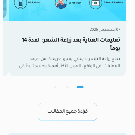
07 أغسطس 2026
07 أغسطس 6
تعليمات العناية بعد زراعة الشعر: لمدة 14
زر
يوماً
مل
نجاح زراعة الشعر لا ينتهي بمجرد خروجك من غرفة
العمليات. في الواقع، العمل الأكثر أهمية وحسماً يبدأ في
تع
اللحظة التي تغادر فيها العيادة. الأسبوعان الأولان هما
وا
الفترة الفاصلة التي تحدد نتائجك النهائية. خلال هذا الوقت،
لح
تكون بصيلات الشعر الجديدة كائنات حية وهشة تعمل
ال
بجد لتأسيس إمدادات الدم وتثبيت نفسها في فروة رأسك.
في
من واقع خبرتنا […]
وب
قراءة جميع المقالات