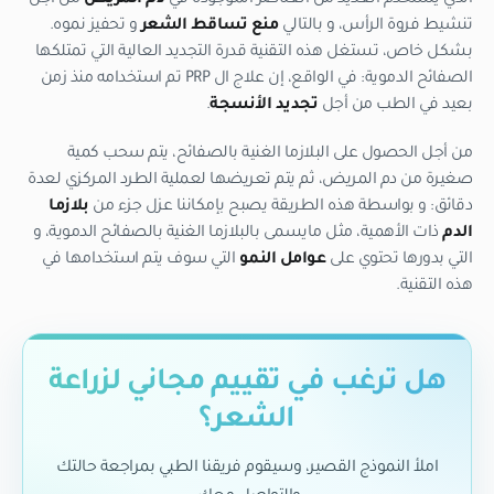
تنشيط فروة الرأس، و بالتالي
منع تساقط الشعر
و تحفيز نموه.
بشكل خاص، تستغل هذه التقنية قدرة التجديد العالية التي تمتلكها
الصفائح الدموية: في الواقع، إن علاج ال PRP تم استخدامه منذ زمن
بعيد في الطب من أجل
تجديد الأنسجة
.
من أجل الحصول على البلازما الغنية بالصفائح، يتم سحب كمية
صغيرة من دم المريض، ثم يتم تعريضها لعملية الطرد المركزي لعدة
دقائق: و بواسطة هذه الطريقة يصبح بإمكاننا عزل جزء من
بلازما
الدم
ذات الأهمية، مثل مايسمى بالبلازما الغنية بالصفائح الدموية، و
التي بدورها تحتوي على
عوامل النمو
التي سوف يتم استخدامها في
هذه التقنية.
هل ترغب في تقييم مجاني لزراعة
الشعر؟
املأ النموذج القصير، وسيقوم فريقنا الطبي بمراجعة حالتك