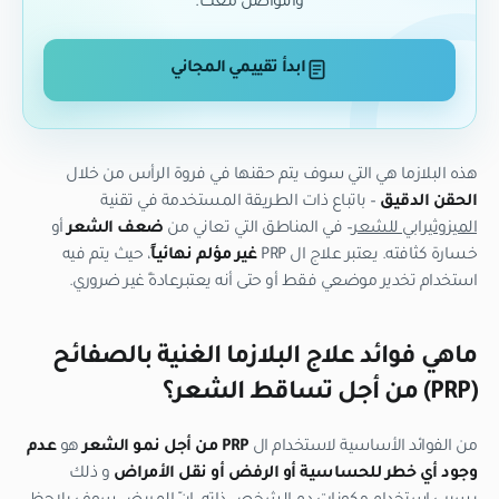
والتواصل معك.
ابدأ تقييمي المجاني
هذه البلازما هي التي سوف يتم حقنها في فروة الرأس من خلال
الحقن الدقيق
– باتباع ذات الطريقة المستخدمة في تقنية
الميزوثيرابي للشعر
– في المناطق التي تعاني من
ضعف الشعر
أو
خسارة كثافته. يعتبر علاج ال PRP
غير مؤلم نهائياً
، حيث يتم فيه
استخدام تخدير موضعي فقط أو حتى أنه يعتبرعادةً غير ضروري.
ماهي فوائد علاج البلازما الغنية بالصفائح
(
PRP
)
من أجل تساقط الشعر؟
من الفوائد الأساسية لاستخدام ال
PRP
من أجل نمو الشعر
هو
عدم
وجود أي خطر للحساسية أو الرفض أو نقل الأمراض
و ذلك