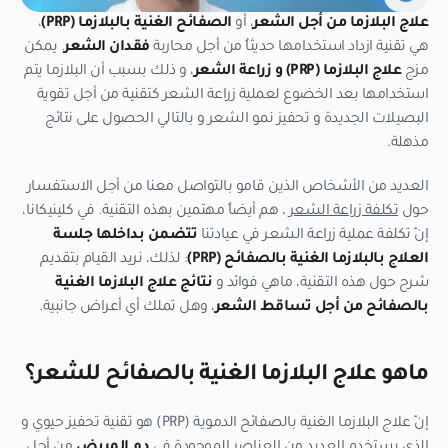
علاج البلازما من أجل الشعر
، أو
الصفائح الغنية بالبلازما
(
PRP
)
،
هي تقنية ازداد استخدامها حديثاُ من أجل محاربة
فقدان الشعر
. يمكن
مزج
علاج البلازما (
PRP
)
و زراعة الشعر
، و ذلك بسبب أن البلازما يتم
استخدامها بعد الخضوع لعملية زراعة الشعر كتقنية من أجل تقوية
البصيلات الجديدة و تحفيز نمو الشعر و بالتالي الحصول على نتائج
مذهلة.
العديد من الأشخاص الذين قامو بالتواصل معنا من أجل الاستفسار
حول
تكلفة زراعة الشعر
، هم أيضاً مهتمين بهذه التقنية. في كلينيكانا،
إنّ تكلفة عملية زراعة الشعر في عيادتنا
تتضمن بداخلها جلسة
العلاج بالبلازما الغنية بالصفائح
(
PRP
)
: لذلك، نريد القيام بتقديم
شرح حول هذه التقنية، ماهي فوائد و
نتائج علاج البلازما الغنية
بالصفائح من أجل تساقط الشعر
، وهل تملك أي أعراض جانبية.
ماهو علاج البلازما الغنية بالصفائح للشعر؟
إنّ علاج البلازما الغنية بالصفائح الدموية (PRP) هو تقنية تحفيز حيوي و
الذي يستخدم العديد من العناصر الموجودة في
دم المريض
من أجل