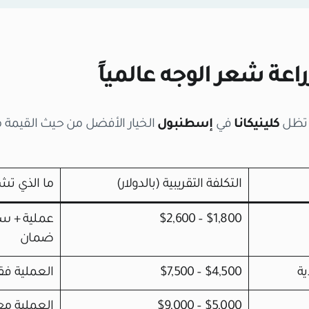
راعة شعر الوجه عالمياً
ا تظل
كلينيكانا
في
إسطنبول
الخيار الأفضل من حيث القيمة 
التكلفة التقريبية (بالدولار)
ما الذي تش
$1,800 – $2,600
عملية + س
ضمان
ية
$4,500 – $7,500
العملية فق
$5,000 – $9,000
العملية م