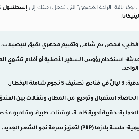
ل نوفر باقة “الراحة القصوى” التي تجعل رحلتك إلى
إسطنبول
ت
ينيكانا
:
لطبي:
فحص دم شامل وتقييم مجهري دقيق للبصيلات.
ديثة:
استخدام رؤوس السفير الأصلية أو أقلام تشوي 
لواحد.
دقية:
3 ليالٍ في فنادق تصنيف
5 نجوم
شاملة الإفطار.
الخاصة:
استقبال وتوديع من المطار، وتنقلات بين الفندق 
العملية:
حقيبة أدوية كاملة، لوشنات طبية، وشامبو م
مية:
جلسة بلازما (PRP) لتعزيز سرعة نمو الشعر الجديد.