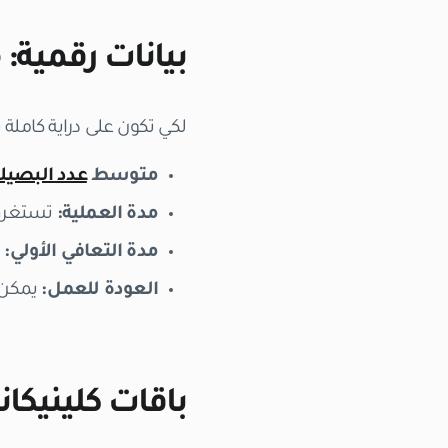
بيانات رقمية: 
لكي تكون على دراية كاملة ب
متوسط
عدد البصيل
مدة العملية:
تستغرق 
مدة التعافي الأولي:
ي
العودة للعمل:
يمكن 
باقات كلينيكا