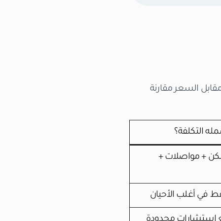
مقابل السعر مقارنة
مله التكلفة؟
كن + مواصلات +
ط في أغلب الأحيان
ع استشارات محدودة