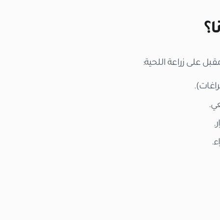
ا؟
قبل على زراعة اللحية:
غات).
ي.
.
ء.