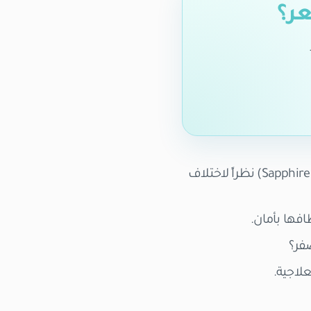
عر؟
(Sapphire FUE) نظراً لاختلاف
فها بأمان.
فر؟
لاجية.