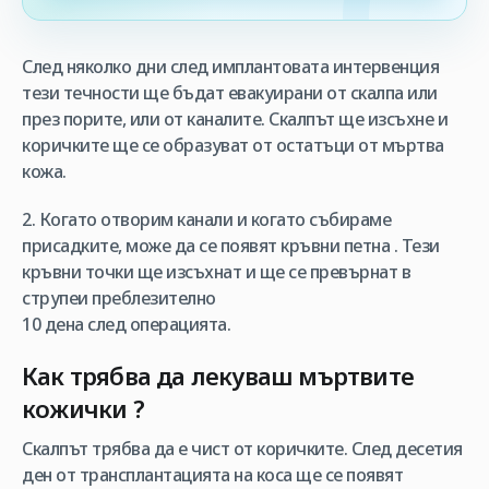
След няколко дни след имплантовата интервенция
тези течности ще бъдат евакуирани от скалпа или
през порите, или от каналите. Скалпът ще изсъхне и
коричките ще се образуват от остатъци от мъртва
кожа.
2. Когато отворим канали и когато събираме
присадките, може да се появят кръвни петна . Тези
кръвни точки ще изсъхнат и ще се превърнат в
струпеи преблезително
10 дена след операцията.
Как трябва да лекуваш мъртвите
кожички ?
Скалпът трябва да е чист от коричките. След десетия
ден от трансплантацията на коса ще се появят