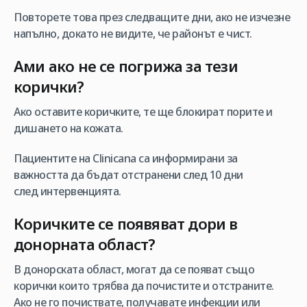
Повторете това през следващите дни, ако не изчезне
напълно, докато не видите, че районът е чист.
Ами ако не се погрижа за тези
корички?
Ако оставите коричките, те ще блокират порите и
дишането на кожата.
Пациентите на Clinicana са информирани за
важността да бъдат отстранени след 10 дни
след интервенцията.
Коричките се появяват дори в
донорната област?
В донорската област, могат да се появат също
корички които трябва да почистите и отстраните.
Ако не го почиствате, получавате инфекции или