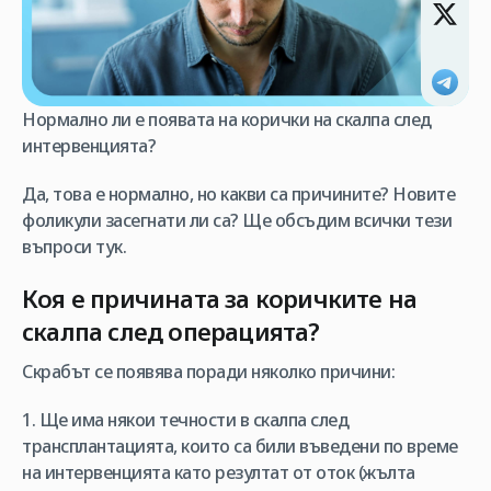
Нормално ли е появата на корички на скалпа след
интервенцията?
Да, това е нормално, но какви са причините? Новите
фоликули засегнати ли са? Ще обсъдим всички тези
въпроси тук.
Коя е причината за коричките на
скалпа след операцията?
Скрабът се появява поради няколко причини:
1. Ще има някои течности в скалпа след
трансплантацията, които са били въведени по време
на интервенцията като резултат от оток (жълта