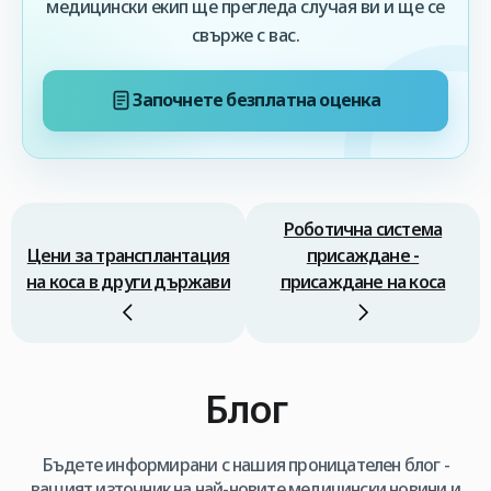
медицински екип ще прегледа случая ви и ще се
свърже с вас.
Започнете безплатна оценка
Роботична система
Цени за трансплантация
присаждане -
на коса в други държави
присаждане на коса
Блог
Бъдете информирани с нашия проницателен блог -
вашият източник на най-новите медицински новини и