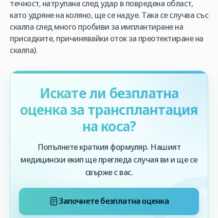
течност, натрупана след удар в повредена област,
като удряне на коляно, ще се надуе. Така се случва със
скалпа след много пробиви за имплантиране на
присадките, причинявайки оток за преотектиране на
скалпа).
Искате ли безплатна
оценка за трансплантация
на коса?
Попълнете краткия формуляр. Нашият
медицински екип ще прегледа случая ви и ще се
свърже с вас.
Започнете безплатна оценка