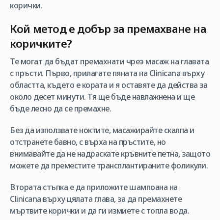
корички.
Кой метод е добър за премахване на
коричките?
Те могат да бъдат премахнати чреэ масаж на главата
с пръсти. Първо, прилагате пяната на Clinicana върху
областта, където е кората и я оставяте да действа за
около десет минути. Тя ще бъде навлажнена и ще
бъде лесно да се премахне.
Без да използвате ноктите, масажирайте скалпа и
отстранете бавно, с върха на пръстите, но
внимавайте да не надраскате кръвните петна, защото
можете да преместите трансплантираните фоликули.
Втората стъпка е да приложите шампоана на
Clinicana върху цялата глава, за да премахнете
мъртвите корички и да ги измиете с топла вода.