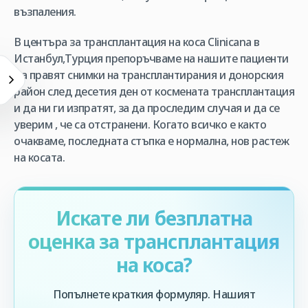
възпаления.
В центъра за трансплантация на коса Clinicana в
Истанбул,Турция препоръчваме на нашите пациенти
да правят снимки на трансплантирания и донорския
район след десетия ден от космената трансплантация
и да ни ги изпратят, за да проследим случая и да се
уверим , че са отстранени. Когато всичко е както
очакваме, последната стъпка е нормална, нов растеж
на косата.
Искате ли безплатна
оценка за трансплантация
на коса?
Попълнете краткия формуляр. Нашият