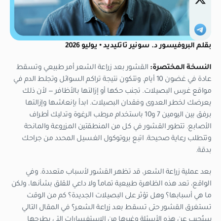
بقلم البروفيسور د. سونير تاتليديد • يوليو 2026
النسخة المختصرة:
القشور بعد زراعة الشعر أمر طبيعي وتسقط
عادة في غضون 10 أيام. وتتكون نتيجة تراكم السوائل وتجلط الدم في
مواقع غرس البصيلات. تجنب حكها أو إزالتها بالأظافر — لأن ذلك
يعرضك لخطر العدوى وفقدان البصيلات. ابدأ بإنعاشها وإزالتها
برفق بين اليومين 7 و10 باستخدام مرطب الرغوة وتدليك أطراف
الأصابع. تتطور القشور في كل من المنطقتين المزروعة والمانحة
وتتطلب رعاية صحيحة. اتبع بروتوكول الغسيل المحدد من جراحك
بدقة.
بعد عملية زراعة الشعر، قد تظهر القشور لأسباب متعددة. وفي
الواقع، تعد هذه الظاهرة طبيعية تماماً ولا داعي للقلق بشأنها، ولكن
ما هي أسبابها؟ وهل تؤثر على البصيلات الجديدة؟ كم من الوقت
تستغرق القشور حتى تسقط بعد زراعة الشعر؟ في المقال التالي
سنُجيب عن هذه الأسئلة وغيرها من الاستفسارات التي يطرحها