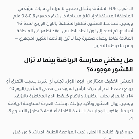
لا. ثقوب FUE الملتئمة بشكل صحيح لا تترك أي ندبات مرئية في
المنطقة المستقبلة؛ إذ تبلغ مساحة كل شق مجهري 0.6-0.8 ملم.
وبمجرد تساقط القشور، تظهر المنطقة باللون الوردي لمدة 2-4
أسابيع، ثم تعود إلى لون الجلد الطبيعي. وقد تظهر في المنطقة
المانحة نقاط بيضاء صغيرة جداً لا تُرى إلا تحت التكبير المجهري —
وغير ملحوظة للآخرين.
هل يمكنني ممارسة الرياضة بينما لا تزال
القشور موجودة؟
المشي الخفيف ممتاز من اليوم الأول. تجنب أي شيء يسبب التعرق أو
يرفع ضغط الدم أو حركة الرأس القوية حتى تختفي القشور (اليوم 10-
14). فالعرق يجلب البكتيريا، وارتفاع ضغط الدم المخاطرة بالنزيف.
وبمجرد زوال القشور وتأكيد جراحك، يمكنك العودة لممارسة الرياضة
تدريجياً. وتكون الممارسة بالشدة الكاملة آمنة عادةً بحلول الأسبوع 3-
4.
حرره فريق كلينيكانا الطبي
تمت المراجعة الطبية المباشرة من قبل