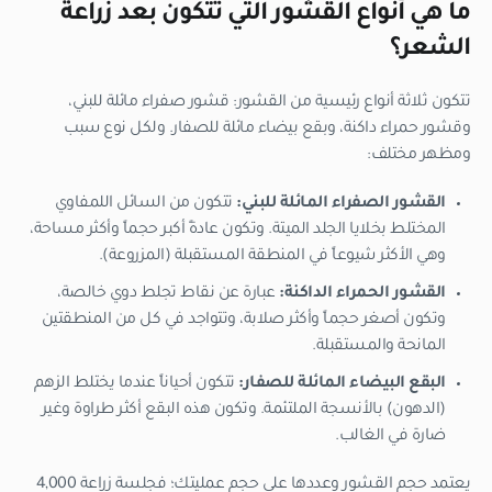
ما هي أنواع القشور التي تتكون بعد زراعة
الشعر؟
تتكون ثلاثة أنواع رئيسية من القشور: قشور صفراء مائلة للبني،
وقشور حمراء داكنة، وبقع بيضاء مائلة للصفار. ولكل نوع سبب
ومظهر مختلف:
القشور الصفراء المائلة للبني:
تتكون من السائل اللمفاوي
المختلط بخلايا الجلد الميتة. وتكون عادةً أكبر حجماً وأكثر مساحة،
وهي الأكثر شيوعاً في المنطقة المستقبلة (المزروعة).
القشور الحمراء الداكنة:
عبارة عن نقاط تجلط دوي خالصة،
وتكون أصغر حجماً وأكثر صلابة، وتتواجد في كل من المنطقتين
المانحة والمستقبلة.
البقع البيضاء المائلة للصفار:
تتكون أحياناً عندما يختلط الزهم
(الدهون) بالأنسجة الملتئمة. وتكون هذه البقع أكثر طراوة وغير
ضارة في الغالب.
يعتمد حجم القشور وعددها على حجم عمليتك؛ فجلسة زراعة 4,000