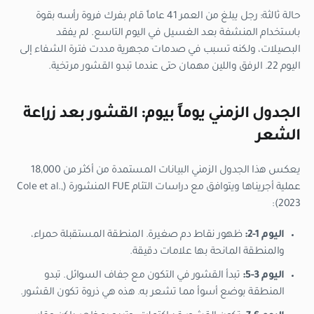
حالة ثالثة: رجل يبلغ من العمر 41 عاماً قام بفرك فروة رأسه بقوة
باستخدام المنشفة بعد الغسيل في اليوم التاسع. لم يفقد
البصيلات، ولكنه تسبب في صدمات مجهرية مددت فترة الشفاء إلى
اليوم 22. الرفق واللين مهمان حتى عندما تبدو القشور مرتخية.
الجدول الزمني يوماً بيوم: القشور بعد زراعة
الشعر
يعكس هذا الجدول الزمني البيانات المستمدة من أكثر من 18,000
عملية أجريناها ويتوافق مع دراسات التئام FUE المنشورة (Cole et al.,
2023):
اليوم 1-2:
ظهور نقاط دم صغيرة. المنطقة المستقبلة حمراء،
والمنطقة المانحة بها علامات دقيقة.
اليوم 3-5:
تبدأ القشور في التكون مع جفاف السوائل. تبدو
المنطقة بوضع أسوأ مما تشعر به. هذه هي ذروة تكون القشور.