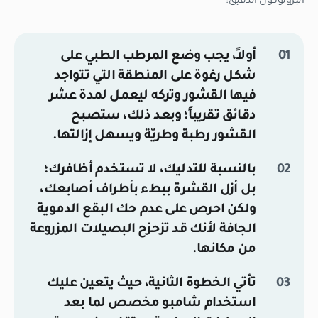
البروتوكول الدقيق:
أولاً، يجب وضع المرطب الطبي على
شكل رغوة على المنطقة التي تتواجد
فيها القشور وتركه ليعمل لمدة عشر
دقائق تقريباً؛ وبعد ذلك، ستصبح
القشور رطبة وطريّة ويسهل إزالتها.
بالنسبة للتدليك، لا تستخدم أظافرك؛
بل أزل القشرة ببطء بأطراف أصابعك،
ولكن احرص على عدم حك البقع الدموية
الجافة لأنك قد تزحزح البصيلات المزروعة
من مكانها.
تأتي الخطوة الثانية، حيث يتعين عليك
استخدام شامبو مخصص لما بعد