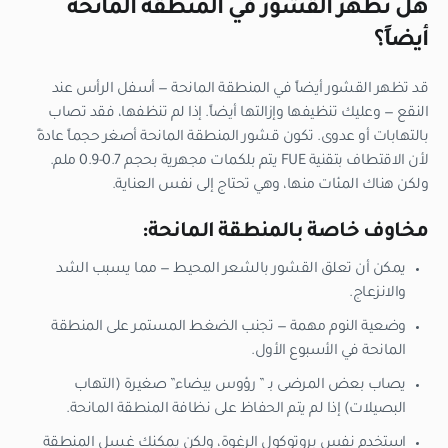
هل تظهر القشور في المنطقة المانحة
أيضاً؟
قد تظهر القشور أيضاً في المنطقة المانحة — أسفل الرأس عند
النقع — وعليك تنظيفها وإزالتها أيضاً. إذا لم تنظفها، فقد تصاب
بالتهابات أو عدوى. تكون قشور المنطقة المانحة أصغر حجماً عادةً
لأن الاقتطاف بتقنية FUE يتم بلكمات مجهرية بحجم 0.7-0.9 ملم.
ولكن هناك المئات منها، وهي تحتاج إلى نفس العناية.
مخاوف خاصة بالمنطقة المانحة:
يمكن أن تعلق القشور بالشعر المحيط — مما يسبب الشد
والانزعاج.
وضعية النوم مهمة — تجنب الضغط المستمر على المنطقة
المانحة في الأسبوع الأول.
يصاب بعض المرضى بـ ” رؤوس بيضاء” صغيرة (التهاب
البصيلات) إذا لم يتم الحفاظ على نظافة المنطقة المانحة.
استخدم نفس بروتوكول الرغوة، ولكن يمكنك غسل المنطقة