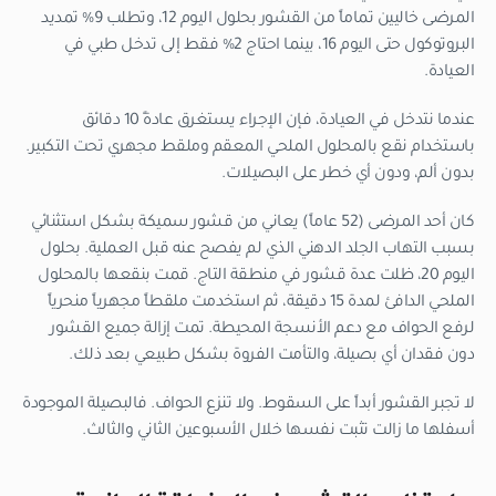
المرضى خاليين تماماً من القشور بحلول اليوم 12، وتطلب 9% تمديد
البروتوكول حتى اليوم 16، بينما احتاج 2% فقط إلى تدخل طبي في
العيادة.
عندما نتدخل في العيادة، فإن الإجراء يستغرق عادةً 10 دقائق
باستخدام نقع بالمحلول الملحي المعقم وملقط مجهري تحت التكبير.
بدون ألم، ودون أي خطر على البصيلات.
كان أحد المرضى (52 عاماً) يعاني من قشور سميكة بشكل استثنائي
بسبب التهاب الجلد الدهني الذي لم يفصح عنه قبل العملية. بحلول
اليوم 20، ظلت عدة قشور في منطقة التاج. قمت بنقعها بالمحلول
الملحي الدافئ لمدة 15 دقيقة، ثم استخدمت ملقطاً مجهرياً منحرياً
لرفع الحواف مع دعم الأنسجة المحيطة. تمت إزالة جميع القشور
دون فقدان أي بصيلة، والتأمت الفروة بشكل طبيعي بعد ذلك.
لا تجبر القشور أبداً على السقوط. ولا تنزع الحواف. فالبصيلة الموجودة
أسفلها ما زالت تثبت نفسها خلال الأسبوعين الثاني والثالث.