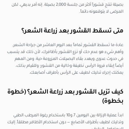
بصيلة تنتج قشوراً أكثر من جلسة 2,000 بصيلة. إنه أمر بديهي، لكن
المرضى لا يتوقعونه دائماً.
متى تسقط القشور بعد زراعة الشعر؟
عادة ما تسقط القشور تماماً بعد اليوم العاشر من جراحة الشعر.
وأهم شيء هو عدم حك أو نزع القشور بأظافرك، لأن ذلك قد يتسبب
في حدوث عدوى ويهدد بقاء البصيلات المزروعة حية. ومن المهم
أيضاً إبقاء فروة الرأس نظيفة وخالية من القشور؛ وللقيام بذلك،
يمكنك إجراء تدليك لطيف على الرأس بأطراف أصابعك.
كيف تزيل القشور بعد زراعة الشعر؟ (خطوة
بخطوة)
ابدأ عملية الإزالة بين اليومين 7 و10 باستخدام رغوة المرطب الطبي
وتدليك لطيف بأطراف الأصابع — دون استخدام الأظافر مطلقاً. إليك