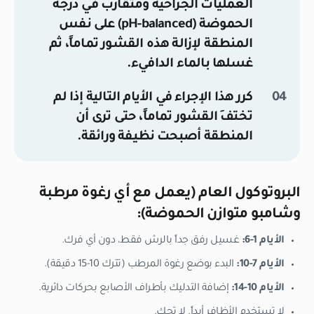
العمليات الجراحية ومتقارب في درجة
الحموضة (pH-balanced) على نفس
المنطقة لإزالة هذه القشور تماماً، ثم
غسلها بالماء الدافيء.
كرر هذا الإجراء في الأيام التالية إذا لم
تختفِ القشور تماماً، حتى ترى أن
المنطقة أصبحت نظيفة ورائقة.
البروتوكول العام (يعمل مع أي رغوة مرطبة
وشامبو متوازن الحموضة):
الأيام 1-6:
غسيل رفق جداً بالرش فقط، دون أي فرك.
الأيام 7-10:
البدء بوضع رغوة المرطب (تترك 10-15 دقيقة).
الأيام 10-14:
إضافة التدليك بأطراف الأصابع بحركات دائرية.
لا تستخدم الأظافر أبداً. لا تحك.