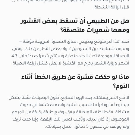
خطر اقتلاع البصيلات. اتبع البروتوكول يوماً بيوم — 10 أيام كحد أدنى
قبل الإزالة النشطة.
هل من الطبيعي أن تسقط بعض القشور
ومعها شعيرات ملتصقة؟
نعم، هذا أمر متوقع وطبيعي. ساق الشعرة المزروعة مؤقتة —
وسوف تتساقط بين الأسبوعين 2 و4 بغض النظر عن ذلك. وتبقى
البصيلة الموجودة تحت الجلد متجذرة وستنتج شعراً جديداً خلال 3-4
أشهر. ورؤية الشعر يخرج مع القشرة لا يعني فشل زراعة البصيلة.
ماذا لو حككت قشرة عن طريق الخطأ أثناء
النوم؟
لا تدع الذعر يتملكك. بعد اليوم السابع، تكون البصيلات مثبتة بشكل
جيد نوعاً ما. ونادراً ما تتسبب قشرة واحدة خدشتها في حدوث
مشكلة. فقط نظف المنطقة برفق، وضع طبقة رقيقة من المرهم
الموصوف إذا كان لديك، وتجنب لمس تلك البقعة. وإذا حدث نزيف
ولم يتوقف في غضون 5 دقائق، اتصل بعيادتك.