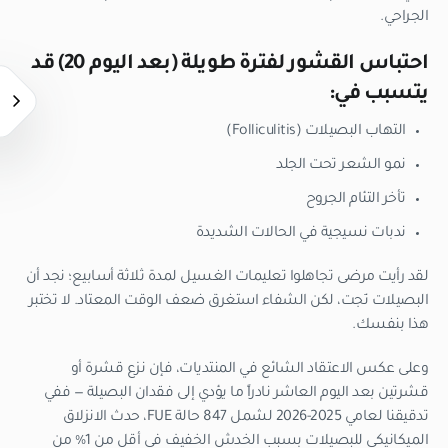
الجراحي.
احتباس القشور لفترة طويلة (بعد اليوم 20) قد
يتسبب في:
التهاب البصيلات (Folliculitis)
نمو الشعر تحت الجلد
تأخر التئام الجروح
ندبات نسيجية في الحالات الشديدة
لقد رأيت مرضى تجاهلوا تعليمات الغسيل لمدة ثلاثة أسابيع؛ نجد أن
البصيلات نَجت، لكن الشفاء استغرق ضعف الوقت المعتاد. لا تختبر
هذا بنفسك.
وعلى عكس الاعتقاد الشائع في المنتديات، فإن نزع قشرة أو
قشرتين بعد اليوم العاشر نادراً ما يؤدي إلى فقدان البصيلة — ففي
تدقيقنا لعامي 2025-2026 لشمل 847 حالة FUE، حدث الانزلاق
الميكانيكي للبصيلات بسبب الخدش الخفيف في أقل من 1% من