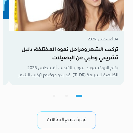
31 يوليو 026
زر
04 أغسطس 2026
ال
تركيب الشعر ومراحل نموه المختلفة: دليل
تشريحي وطبي عن البصيلات
ال
بقلم البروفيسور د. سونير تاتليديد • أغسطس 2026
لل
الخلاصة السريعة (TL;DR): قد يبدو موضوع تركيب الشعر
ومراحل نموه المختلفة في ظاهره بسيطاً، إلا أنه نسيج
معقد يمتلك وظائف بيولوجية واجتماعية حيوية. فهم تركيب
الشعر ومكوناته ليس مجرد معلومات عامة، بل هو
قا
الخطوة الأولى لتشخيص مشاكل التساقط وتحديد
الحلول الفعالة. في كلينيكانا، نعتبر أن المعرفة الدقيقة […]
قراءة جميع المقالات