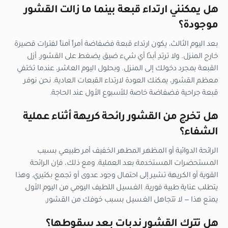
هل يمكنني ارتداء قبعة بينما ما زالت القشور
موجودة؟
بعد اليوم الثالث، يكون ارتداء قبعة فضفاضة أمراً آمناً لفترات قصيرة
خارج المنزل. ولا ترتدِ أبدًا أي شيء ضيق يضغط على القشور. أزل
القبعة بمجرد دخولك إلى المنزل. وبحلول اليوم العاشر، عندما تختفي
معظم القشور، يمكنك العودة لارتداء القبعات العادية. نحن نوفر
قبعة جراحية فضفاضة خاصة للأسبوع الأول عند الحاجة.
هل تخرج من القشور رائحة كريهة أثناء عملية
الشفاء؟
الرائحة الدوائية أو المظهر المطهر الخفيف أمر طبيعي بسبب
المستحضرات المستخدمة بعد العملية. ومع ذلك، فإن الرائحة
القوية أو الكريهة تشير إلى احتمال وجود عدوى أو تجمع بكتيري. وهذا
يتطلب عناية طبية فورية. الغسيل اللطيف اليومي من اليوم الأول
يمنع هذا — لا تتجاهل الغسيل بسبب خوفك من القشور.
هل تترك القشور ندبات بعد سقوطها؟