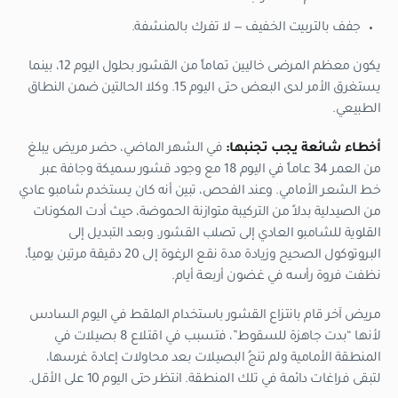
جفف بالتربيت الخفيف — لا تفرك بالمنشفة.
يكون معظم المرضى خاليين تماماً من القشور بحلول اليوم 12، بينما
يستغرق الأمر لدى البعض حتى اليوم 15. وكلا الحالتين ضمن النطاق
الطبيعي.
أخطاء شائعة يجب تجنبها:
في الشهر الماضي، حضر مريض يبلغ
من العمر 34 عاماً في اليوم 18 مع وجود قشور سميكة وجافة عبر
خط الشعر الأمامي. وعند الفحص، تبين أنه كان يستخدم شامبو عادي
من الصيدلية بدلاً من التركيبة متوازنة الحموضة، حيث أدت المكونات
القلوية للشامبو العادي إلى تصلب القشور. وبعد التبديل إلى
البروتوكول الصحيح وزيادة مدة نقع الرغوة إلى 20 دقيقة مرتين يومياً،
نظفت فروة رأسه في غضون أربعة أيام.
مريض آخر قام بانتزاع القشور باستخدام الملقط في اليوم السادس
لأنها “بدت جاهزة للسقوط”، فتسبب في اقتلاع 8 بصيلات في
المنطقة الأمامية ولم تنجُ البصيلات بعد محاولات إعادة غرسها،
لتبقى فراغات دائمة في تلك المنطقة. انتظر حتى اليوم 10 على الأقل.